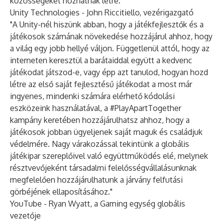
közösségeket hozhatnak létre."
Unity Technologies - John Riccitiello, vezérigazgató
"A Unity-nél hiszünk abban, hogy a játékfejlesztők és a
játékosok számának növekedése hozzájárul ahhoz, hogy
a világ egy jobb hellyé váljon. Függetlenül attól, hogy az
interneten keresztül a barátaiddal együtt a kedvenc
játékodat játszod-e, vagy épp azt tanulod, hogyan hozd
létre az első saját fejlesztésű játékodat a most már
ingyenes, mindenki számára elérhető kódolási
eszközeink használatával, a #PlayApartTogether
kampány keretében hozzájárulhatsz ahhoz, hogy a
játékosok jobban ügyeljenek saját maguk és családjuk
védelmére. Nagy várakozással tekintünk a globális
játékipar szereplőivel való együttműködés elé, melynek
résztvevőjeként társadalmi felelősségvállalásunknak
megfelelően hozzájárulhatunk a járvány felfutási
görbéjének ellaposításához."
YouTube - Ryan Wyatt, a Gaming egység globális
vezetője