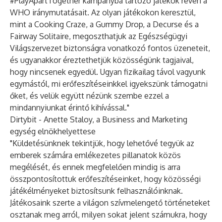
#PlayApartTogether kampányba tartozó játékok révén a
WHO iránymutatásait. Az olyan játékokon keresztül,
mint a Cooking Craze, a Gummy Drop, a Decurse és a
Fairway Solitaire, megoszthatjuk az Egészségügyi
Világszervezet biztonságra vonatkozó fontos üzeneteit,
és ugyanakkor éreztethetjük közösségünk tagjaival,
hogy nincsenek egyedül. Ugyan fizikailag távol vagyunk
egymástól, mi erőfeszítéseinkkel igyekszünk támogatni
őket, és velük együtt nézünk szembe ezzel a
mindannyiunkat érintő kihívással."
Dirtybit - Anette Staloy, a Business and Marketing
egység elnökhelyettese
"Küldetésünknek tekintjük, hogy lehetővé tegyük az
emberek számára emlékezetes pillanatok közös
megélését, és ennek megfelelően mindig is arra
összpontosítottuk erőfeszítéseinket, hogy közösségi
játékélményeket biztosítsunk felhasználóinknak.
Játékosaink szerte a világon szívmelengető történeteket
osztanak meg arról, milyen sokat jelent számukra, hogy