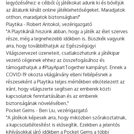
legyőzéséhez: e célból új játékokat adunk ki és bővítjük
az általunk kínált online játéklehetőségeket. Maradjatok
otthon, maradjatok biztonságban!"
Playtika - Robert Antokol, vezérigazgató
"A Playtikánál hiszünk abban, hogy a játék az élet szerves
része, még a legnehezebb időkben is. Büszkék vagyunk
arra, hogy továbbíthatjuk az Egészségügyi
Világszervezet üzeneteit, csatlakozhatunk a játékipar
vezető cégeinek ehhez az összefogásához és
támogathatjuk a #PlayApartTogether kampányt. Ennek a
COVID-19 okozta világjárvány elleni fellépésnek a
részeseként a Playtika teljes mértékben elkötelezett az
iránt, hogy világszerte segítsen az emberek közti
kapcsolatok fenntartásában és az emberek
biztonságának növelésében."
Pocket Gems - Ben Liu, vezérigazgató
"A játékok képesek arra, hogy miközben szórakoztatnak,
a kapcsolatlétesítést is elősegítik. Ezekben a jelentős
kihívásokkal járó időkben a Pocket Gems a többi