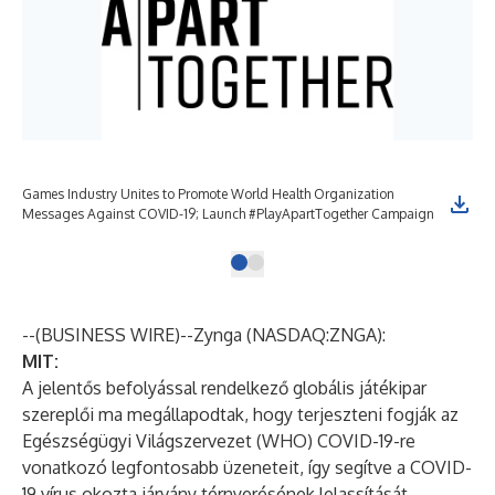
Games Industry Unites to Promote World Health Organization
Messages Against COVID-19; Launch #PlayApartTogether Campaign
--(
BUSINESS WIRE
)--
Zynga (NASDAQ:ZNGA):
MIT:
A jelentős befolyással rendelkező globális játékipar
szereplői ma megállapodtak, hogy terjeszteni fogják az
Egészségügyi Világszervezet (WHO) COVID-19-re
vonatkozó legfontosabb üzeneteit, így segítve a COVID-
19 vírus okozta járvány térnyerésének lelassítását.