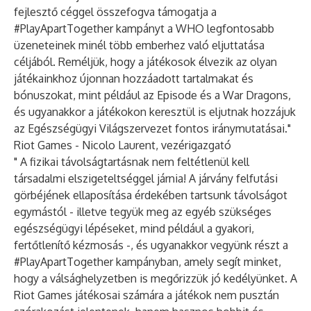
fejlesztő céggel összefogva támogatja a
#PlayApartTogether kampányt a WHO legfontosabb
üzeneteinek minél több emberhez való eljuttatása
céljából. Reméljük, hogy a játékosok élvezik az olyan
játékainkhoz újonnan hozzáadott tartalmakat és
bónuszokat, mint például az Episode és a War Dragons,
és ugyanakkor a játékokon keresztül is eljutnak hozzájuk
az Egészségügyi Világszervezet fontos iránymutatásai."
Riot Games - Nicolo Laurent, vezérigazgató
" A fizikai távolságtartásnak nem feltétlenül kell
társadalmi elszigeteltséggel járnia! A járvány felfutási
görbéjének ellaposítása érdekében tartsunk távolságot
egymástól - illetve tegyük meg az egyéb szükséges
egészségügyi lépéseket, mind például a gyakori,
fertőtlenítő kézmosás -, és ugyanakkor vegyünk részt a
#PlayApartTogether kampányban, amely segít minket,
hogy a válsághelyzetben is megőrizzük jó kedélyünket. A
Riot Games játékosai számára a játékok nem pusztán