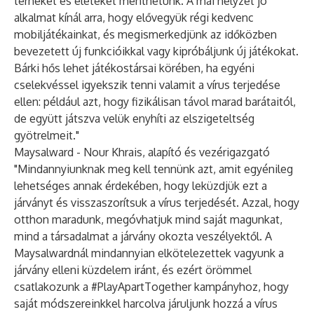
terheket és életeket menthetünk. A mai helyzet jó
alkalmat kínál arra, hogy elővegyük régi kedvenc
mobiljátékainkat, és megismerkedjünk az időközben
bevezetett új funkcióikkal vagy kipróbáljunk új játékokat.
Bárki hős lehet játékostársai körében, ha egyéni
cselekvéssel igyekszik tenni valamit a vírus terjedése
ellen: például azt, hogy fizikálisan távol marad barátaitól,
de együtt játszva velük enyhíti az elszigeteltség
gyötrelmeit."
Maysalward - Nour Khrais, alapító és vezérigazgató
"Mindannyiunknak meg kell tennünk azt, amit egyénileg
lehetséges annak érdekében, hogy leküzdjük ezt a
járványt és visszaszorítsuk a vírus terjedését. Azzal, hogy
otthon maradunk, megóvhatjuk mind saját magunkat,
mind a társadalmat a járvány okozta veszélyektől. A
Maysalwardnál mindannyian elkötelezettek vagyunk a
járvány elleni küzdelem iránt, és ezért örömmel
csatlakozunk a #PlayApartTogether kampányhoz, hogy
saját módszereinkkel harcolva járuljunk hozzá a vírus