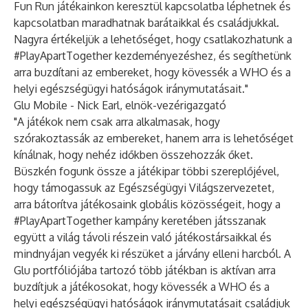
Fun Run játékainkon keresztül kapcsolatba léphetnek és
kapcsolatban maradhatnak barátaikkal és családjukkal.
Nagyra értékeljük a lehetőséget, hogy csatlakozhatunk a
#PlayApartTogether kezdeményezéshez, és segíthetünk
arra buzdítani az embereket, hogy kövessék a WHO és a
helyi egészségügyi hatóságok iránymutatásait."
Glu Mobile - Nick Earl, elnök-vezérigazgató
"A játékok nem csak arra alkalmasak, hogy
szórakoztassák az embereket, hanem arra is lehetőséget
kínálnak, hogy nehéz időkben összehozzák őket.
Büszkén fogunk össze a játékipar többi szereplőjével,
hogy támogassuk az Egészségügyi Világszervezetet,
arra bátorítva játékosaink globális közösségeit, hogy a
#PlayApartTogether kampány keretében játsszanak
együtt a világ távoli részein való játékostársaikkal és
mindnyájan vegyék ki részüket a járvány elleni harcból. A
Glu portfóliójába tartozó több játékban is aktívan arra
buzdítjuk a játékosokat, hogy kövessék a WHO és a
helyi egészségügyi hatóságok iránymutatásait családjuk