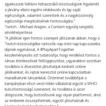
igyekszünk felhívni felhasználói közösségünk figyelmét
a járvány elleni egyéni védekezés és így saját
egészségük, valamint szeretteik és a nagyközönség
egészsége megőrzésének fontosságára."
Twitch - Michael Aragon, a Content egység rangidős
elnökhelyettese
"A játékok igen fontos szerepet játszanak abban, hogy a
Twitch közösségébe tartozók nap mint nap kapcsolatba
lépnek egymással. A #PlayApartTogether
kezdeményezés azt tudatosítja, hogy rendkívül fontos a
társas érintkezések felfüggesztése, ugyanakkor azonban
továbbra is élvezettel játszhatjuk kedvelt online
játékainkat, és rajtuk keresztül online kapcsolatban
maradhatunk társainkkal. Örömmel továbbítjuk a
kampányban részt vevő többi vállalattal együtt a WHO
kulcsfontosságú üzeneteit, és továbbra is azon
dolgozunk, hogy biztosítsunk egy olyan platformot, ahol
az emberek összejöhetnek, együtt játszhatnak és