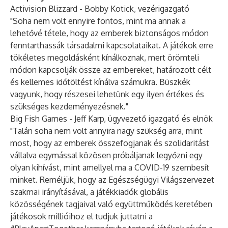
Activision Blizzard - Bobby Kotick, vezérigazgató
"Soha nem volt ennyire fontos, mint ma annak a
lehetővé tétele, hogy az emberek biztonságos módon
fenntarthassák társadalmi kapcsolataikat. A játékok erre
tökéletes megoldásként kínálkoznak, mert örömteli
módon kapcsolják össze az embereket, határozott célt
és kellemes időtöltést kínálva számukra. Büszkék
vagyunk, hogy részesei lehetünk egy ilyen értékes és
szükséges kezdeményezésnek."
Big Fish Games - Jeff Karp, ügyvezető igazgató és elnök
"Talán soha nem volt annyira nagy szükség arra, mint
most, hogy az emberek összefogjanak és szolidaritást
vállalva egymással közösen próbáljanak legyőzni egy
olyan kihívást, mint amellyel ma a COVID-19 szembesít
minket. Reméljük, hogy az Egészségügyi Világszervezet
szakmai irányításával, a játékkiadók globális
közösségének tagjaival való együttműködés keretében
játékosok millióihoz el tudjuk juttatni a