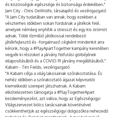
és közösségük egészsége és biztonsága érdekében."
Jam City - Chris DeWolfe, társalapító és vezérigazgató
"A Jam City tudatában van annak, hogy ezekben a
vészterhes időkben sokan fordulnak a játékok felé,
amelyek némileg enyhítik a stresszt és egy kis örömöt
adnak. Több tízmillió játékossal rendelkező
játékfejlesztő és -forgalmazó cégként mindenkit arra
kérünk, hogy a #PlayApartTogether kampány keretében
vegyék ki részüket a járvány felfutási görbéjének
ellaposításából és a COVID-19 járvány megállításából."
Kabam - Tim Fields, vezérigazgató
"A Kabam célja a világ lakosainak szórakoztatása. És
nehéz időkben a szórakoztató ágazat képviselői
kiemelkedő szerepet játszhatnak. A Kabam
elkötelezetten támogatja a #PlayTogetherApart
kezdeményezést, azt vallva, hogy az Egészségügyi
Világszervezet bölcs tanácsainak követésével
csökkenthetjük az egészségügyi dolgozókra nehezedő