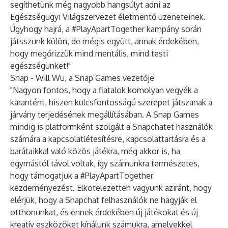
segíthetünk még nagyobb hangsúlyt adni az
Egészségügyi Világszervezet életmentő üzeneteinek.
Úgyhogy hajrá, a #PlayApartTogether kampány során
játsszunk külön, de mégis együtt, annak érdekében,
hogy megőrizzük mind mentális, mind testi
egészségünket!"
Snap - Will Wu, a Snap Games vezetője
"Nagyon fontos, hogy a fiatalok komolyan vegyék a
karantént, hiszen kulcsfontosságú szerepet játszanak a
járvány terjedésének megállításában. A Snap Games
mindig is platformként szolgált a Snapchatet használók
számára a kapcsolatlétesítésre, kapcsolattartásra és a
barátaikkal való közös játékra, még akkor is, ha
egymástól távol voltak, így számunkra természetes,
hogy támogatjuk a #PlayApartTogether
kezdeményezést. Elkötelezetten vagyunk aziránt, hogy
elérjük, hogy a Snapchat felhasználók ne hagyják el
otthonunkat, és ennek érdekében új játékokat és új
kreatív eszközöket kínálunk számukra, amelyekkel