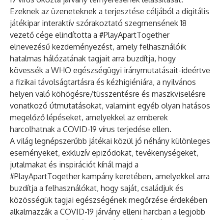
Ezeknek az üzeneteknek a terjesztése céljából a digitális
játékipar interaktív szórakoztató szegmensének 18
vezető cége elindította a #PlayApartTogether
elnevezésű kezdeményezést, amely felhasználóik
hatalmas hálózatának tagjait arra buzdítja, hogy
kövessék a WHO egészségügyi iránymutatásait-ideértve
a fizikai távolságtartásra és kézhigiéniára, a nyilvános
helyen való köhögésre/tüsszentésre és maszkviselésre
vonatkozó útmutatásokat, valamint egyéb olyan hatásos
megelőző lépéseket, amelyekkel az emberek
harcolhatnak a COVID-19 vírus terjedése ellen.
A világ legnépszerűbb játékai közül jó néhány különleges
eseményeket, exkluzív epizódokat, tevékenységeket,
jutalmakat és inspirációt kínál majd a
#PlayApartTogether kampány keretében, amelyekkel arra
buzdítja a felhasználókat, hogy saját, családjuk és
közösségük tagjai egészségének megőrzése érdekében
alkalmazzák a COVID-19 járvány elleni harcban a legjobb