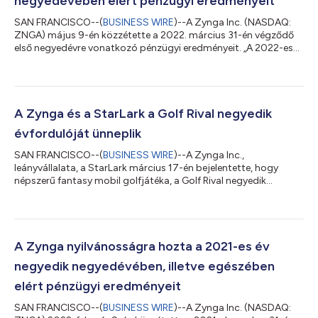
negyedévében elért pénzügyi eredményeit
SAN FRANCISCO--(
BUSINESS WIRE
)--A Zynga Inc. (NASDAQ:
ZNGA) május 9-én közzétette a 2022. március 31-én végződő
első negyedévre vonatkozó pénzügyi eredményeit. „A 2022-es
évet igen jó első negyedéves teljesítménnyel kezdtük: cégünk
fennállása óta a legmagasabb első negyedéves hirdetési
bevételt és foglalási volument könyvelhettük el, amit főként
hiper-casual portfóliónknak köszönhetünk” – mondta Frank
Gibeau, a Zynga vezérigazgatója. „Annak eredményeként, hogy
A Zynga és a StarLark a Golf Rival negyedik
a többéves növekedési stratégiánk...
évfordulóját ünneplik
SAN FRANCISCO--(
BUSINESS WIRE
)--A Zynga Inc.,
leányvállalata, a StarLark március 17-én bejelentette, hogy
népszerű fantasy mobil golfjátéka, a Golf Rival negyedik
évfordulója alkalmából több játékon belüli eseményt kínál a
játékosoknak. A játék izgalmas térhódításának megünneplése
céljából a StarLark fontos mérföldkőnek számító eseményeket
oszt meg a rajongókkal az elmúlt négy évből. A 4 éves játék
történetének legfontosabb mérföldkövei A Golf Rival a
A Zynga nyilvánosságra hozta a 2021-es év
golfrajongóknak szerte a világon hatalmas a...
negyedik negyedévében, illetve egészében
elért pénzügyi eredményeit
SAN FRANCISCO--(
BUSINESS WIRE
)--A Zynga Inc. (NASDAQ: