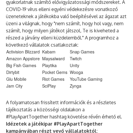
gyakorlatnak számító elővigyázatossági módszereket. A
COVID-19 vírus elleni egyéni védekezésre vonatkozó
üzeneteknek a játékokba való beépítésével az ágazat azt
üzeni a világnak, hogy "nem számít, hogy hol vagy, nem
számít, hogy milyen játékot játszol, Te is kiveheted a
részed a járvány elleni küzdelemből." A programhoz a
következő vállalatok csatlakoztak:
Activision Blizzard
Kabam
Snap Games
Amazon Appstore
Maysalward
Twitch
Big Fish Games
Playtika
Unity
Dirtybit
Pocket Gems
Wooga
Glu Mobile
Riot Games
YouTube Gaming
Jam City
SciPlay
Zynga
A folyamatosan frissített információk és a részletes
tájékoztatás a közösségi oldalakon a
#PlayApartTogether hashtag követése révén érhető el.
Idézetek a játékipar #PlayApartTogether
kampányában részt vevő vállalatoktól: