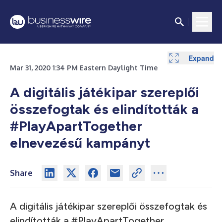
Expand
Mar 31, 2020 1:34 PM Eastern Daylight Time
A digitális játékipar szereplői
összefogtak és elindították a
#PlayApartTogether
elnevezésű kampányt
Share
A digitális játékipar szereplői összefogtak és
elindították a #PlayApartTogether