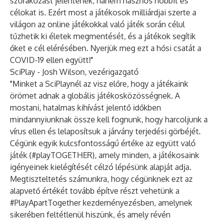
szórakozást jelentenek, hanem hasznos hobbit és
célokat is. Ezért most a játékosok milliárdjai szerte a
világon az online játékokkal való játék során célul
tűzhetik ki életek megmentését, és a játékok segítik
őket e cél elérésében. Nyerjük meg ezt a hősi csatát a
COVID-19 ellen együtt!"
SciPlay - Josh Wilson, vezérigazgató
"Minket a SciPlaynél az visz előre, hogy a játékaink
örömet adnak a globális játékosközösségnek. A
mostani, hatalmas kihívást jelentő időkben
mindannyiunknak össze kell fognunk, hogy harcoljunk a
vírus ellen és lelaposítsuk a járvány terjedési görbéjét.
Cégünk egyik kulcsfontosságú értéke az együtt való
játék (#playTOGETHER), amely minden, a játékosaink
igényeinek kielégítését célzó lépésünk alapját adja.
Megtiszteltetés számunkra, hogy cégünknek ezt az
alapvető értékét tovább építve részt vehetünk a
#PlayApartTogether kezdeményezésben, amelynek
sikerében feltétlenül hiszünk, és amely révén