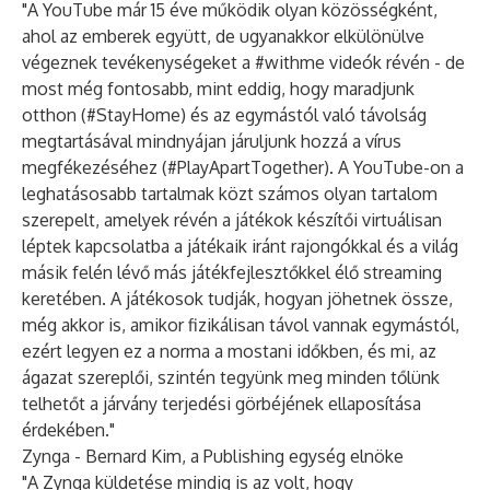
"A YouTube már 15 éve működik olyan közösségként,
ahol az emberek együtt, de ugyanakkor elkülönülve
végeznek tevékenységeket a #withme videók révén - de
most még fontosabb, mint eddig, hogy maradjunk
otthon (#StayHome) és az egymástól való távolság
megtartásával mindnyájan járuljunk hozzá a vírus
megfékezéséhez (#PlayApartTogether). A YouTube-on a
leghatásosabb tartalmak közt számos olyan tartalom
szerepelt, amelyek révén a játékok készítői virtuálisan
léptek kapcsolatba a játékaik iránt rajongókkal és a világ
másik felén lévő más játékfejlesztőkkel élő streaming
keretében. A játékosok tudják, hogyan jöhetnek össze,
még akkor is, amikor fizikálisan távol vannak egymástól,
ezért legyen ez a norma a mostani időkben, és mi, az
ágazat szereplői, szintén tegyünk meg minden tőlünk
telhetőt a járvány terjedési görbéjének ellaposítása
érdekében."
Zynga - Bernard Kim, a Publishing egység elnöke
"A Zynga küldetése mindig is az volt, hogy