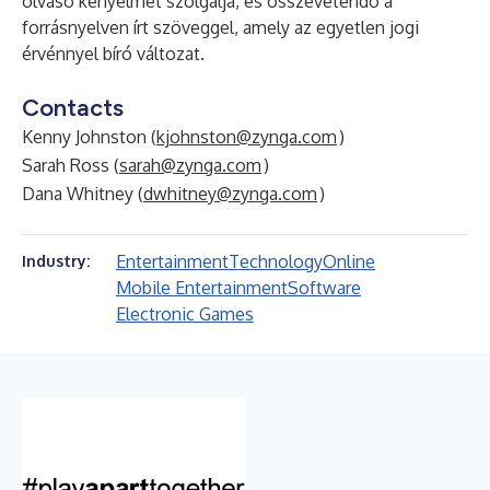
olvasó kényelmét szolgálja, és összevetendo a
forrásnyelven írt szöveggel, amely az egyetlen jogi
érvénnyel bíró változat.
Contacts
Kenny Johnston (
kjohnston@zynga.com
)
Sarah Ross (
sarah@zynga.com
)
Dana Whitney (
dwhitney@zynga.com
)
Entertainment
Technology
Online
Industry:
Mobile Entertainment
Software
Electronic Games