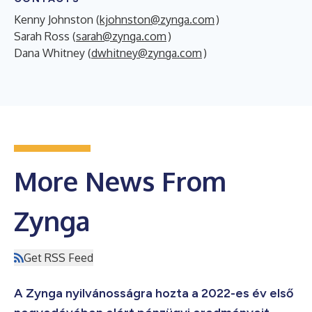
Kenny Johnston (
kjohnston@zynga.com
)
Sarah Ross (
sarah@zynga.com
)
Dana Whitney (
dwhitney@zynga.com
)
More News From
Zynga
Get RSS Feed
A Zynga nyilvánosságra hozta a 2022-es év első