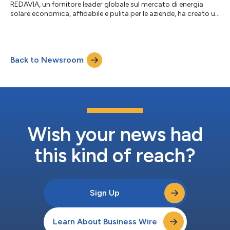
REDAVIA, un fornitore leader globale sul mercato di energia
solare economica, affidabile e pulita per le aziende, ha creato un
nuovo programma di energia solare in concessione, chiamato
COVID-19 Resilience Lease, per assistere le imprese in Ghana e in
Kenya in questi tempi difficili di incertezza economica. Il COVID-
19 ha sconvolto notevolmente le aziende africane. In questi
Back to Newsroom
tempi difficili, REDAVIA consente a imprese solide di ridurre i p...
Wish your news had
this kind of reach?
Sign Up
Learn About Business Wire