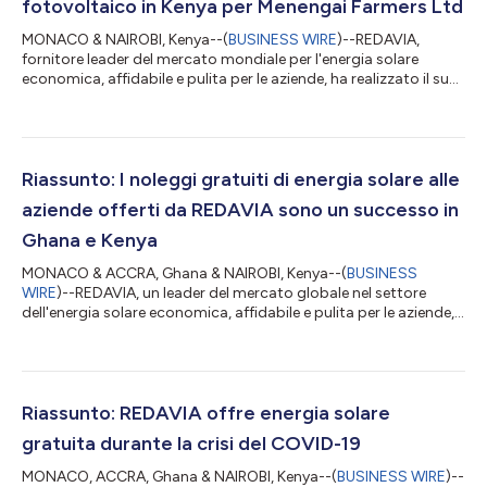
fotovoltaico in Kenya per Menengai Farmers Ltd
MONACO & NAIROBI, Kenya--(
BUSINESS WIRE
)--REDAVIA,
fornitore leader del mercato mondiale per l'energia solare
economica, affidabile e pulita per le aziende, ha realizzato il suo
primo parco fotovoltaico a Tigoni, in Kenya, per l'azienda di
coltivazioni di tè di Menengai Farmers Ltd. Per i primi 20 anni
delle sue attività, Menengai Farmers Ltd ha coltivato tè con
successo senza grandi necessità di energia elettrica. Ma a metà
anni '80, i cambiamenti meteorologici a Tigoni hanno reso
Riassunto: I noleggi gratuiti di energia solare alle
necessaria l...
aziende offerti da REDAVIA sono un successo in
Ghana e Kenya
MONACO & ACCRA, Ghana & NAIROBI, Kenya--(
BUSINESS
WIRE
)--REDAVIA, un leader del mercato globale nel settore
dell'energia solare economica, affidabile e pulita per le aziende,
ha firmato quattro nuovi Resilience Leases (noleggi di resilienza)
al COVID-19 in Ghana e in Kenya, offrendo a queste aziende sei
mesi di energia solare gratuita per superare la crisi da COVID.
Siginon Aviation è un'azienda rivoluzionaria con sede al Jomo
Kenyatta International Airport (JKIA) di Nairobi, in Kenya. La sua
Riassunto: REDAVIA offre energia solare
p...
gratuita durante la crisi del COVID-19
MONACO, ACCRA, Ghana & NAIROBI, Kenya--(
BUSINESS WIRE
)--