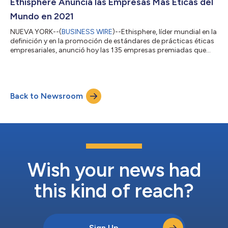
compromiso con las prácticas empresariales éticas mediante
Ethisphere Anuncia las Empresas Más Éticas del
programas que tienen un impacto p...
Mundo en 2021
NUEVA YORK--(
BUSINESS WIRE
)--Ethisphere, líder mundial en la
definición y en la promoción de estándares de prácticas éticas
empresariales, anunció hoy las 135 empresas premiadas que
representan a 22 países y a 47 industrias que ganaron la
codiciada designación de World’s Most Ethical Companies®
(empresas más éticas del mundo) en 2021. Esta es el 15.º
reconocimiento anual de las empresas que han demostrado un
Back to Newsroom
compromiso con las prácticas empresariales éticas mediante
programas que tienen un impa...
Wish your news had
this kind of reach?
Sign Up