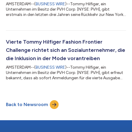
AMSTERDAM--(
BUSINESS WIRE
)--Tommy Hilfiger, ein
Unternehmen im Besitz der PVH Corp. [NYSE: PVH], gibt
erstmals in den letzten drei Jahren seine Rückkehr zur New York
Fashion Week mit einer außergewöhnlichen Laufsteg-
Veranstaltung bekannt, welche die neueste „See Now, Buy Now”
Fall 2022 Kollektion präsentieren wird und das Publikum
gleichzeitig physisch und digital in eine vollkommen neue
Markenwelt eintauchen lässt. Das interaktive Erlebnis findet am
Vierte Tommy Hilfiger Fashion Frontier
11. September um 19.00 Uhr EDT statt und wir...
Challenge richtet sich an Sozialunternehmer, die
die Inklusion in der Mode vorantreiben
AMSTERDAM--(
BUSINESS WIRE
)--Tommy Hilfiger, ein
Unternehmen im Besitz der PVH Corp. [NYSE: PVH], gibt erfreut
bekannt, dass ab sofort Anmeldungen für die vierte Ausgabe
der Tommy Hilfiger Fashion Frontier Challenge eingereicht
werden können. Das globale Programm steht für Tommy
Hilfigers Nachhaltigkeitsvision Waste Nothing and Welcome All
(Nichts verschwenden und alle willkommen heißen). Es stärkt
Back to Newsroom
und unterstützt neue Stimmen in der Welt des sozialen
Unternehmertums, die skalierbare und revolut...