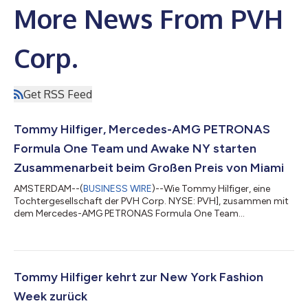
More News From PVH
Corp.
Get RSS Feed
Tommy Hilfiger, Mercedes-AMG PETRONAS
Formula One Team und Awake NY starten
Zusammenarbeit beim Großen Preis von Miami
AMSTERDAM--(
BUSINESS WIRE
)--Wie Tommy Hilfiger, eine
Tochtergesellschaft der PVH Corp. NYSE: PVH], zusammen mit
dem Mercedes-AMG PETRONAS Formula One Team
bekanntgibt, hat die New Yorker Streetwear-Marke Awake NY
die neue Tommy x Mercedes-AMG F1 x Awake NY-Kollektion und
-Kampagne mitgestaltet. Die Kollektion, die am 4. Mai vor dem
Großen Preis von Miami auf den Markt kommt, kombiniert die
Streetstyle-Sensibilität des Awake NY-Gründers Angelo Baque
Tommy Hilfiger kehrt zur New York Fashion
mit der charakteristischen Prep-Ästhetik von T...
Week zurück