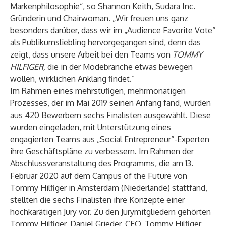
Markenphilosophie“, so Shannon Keith, Sudara Inc.
Gründerin und Chairwoman. „Wir freuen uns ganz
besonders darüber, dass wir im „Audience Favorite Vote“
als Publikumsliebling hervorgegangen sind, denn das
zeigt, dass unsere Arbeit bei den Teams von
TOMMY
HILFIGER,
die in der Modebranche etwas bewegen
wollen, wirklichen Anklang findet.”
Im Rahmen eines mehrstufigen, mehrmonatigen
Prozesses, der im Mai 2019 seinen Anfang fand, wurden
aus 420 Bewerbern sechs Finalisten ausgewählt. Diese
wurden eingeladen, mit Unterstützung eines
engagierten Teams aus „Social Entrepreneur“-Experten
ihre Geschäftspläne zu verbessern. Im Rahmen der
Abschlussveranstaltung des Programms, die am 13.
Februar 2020 auf dem Campus of the Future von
Tommy Hilfiger in Amsterdam (Niederlande) stattfand,
stellten die sechs Finalisten ihre Konzepte einer
hochkarätigen Jury vor. Zu den Jurymitgliedern gehörten
Tommy Hilfiger, Daniel Grieder, CEO, Tommy Hilfiger