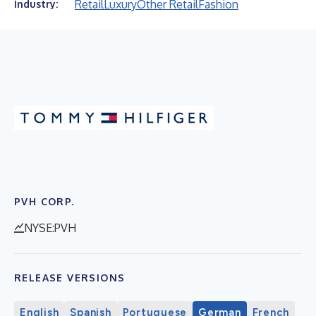
Retail
Luxury
Other Retail
Fashion
Industry:
PVH CORP.
NYSE:PVH
RELEASE VERSIONS
English
Spanish
Portuguese
German
French