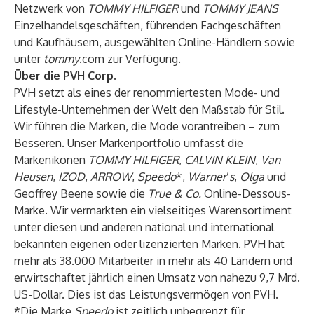
Netzwerk von
TOMMY HILFIGER
und
TOMMY JEANS
Einzelhandelsgeschäften, führenden Fachgeschäften
und Kaufhäusern, ausgewählten Online-Händlern sowie
unter
tommy
.com zur Verfügung.
Über die PVH Corp.
PVH setzt als eines der renommiertesten Mode- und
Lifestyle-Unternehmen der Welt den Maßstab für Stil.
Wir führen die Marken, die Mode vorantreiben – zum
Besseren. Unser Markenportfolio umfasst die
Markenikonen
TOMMY HILFIGER
,
CALVIN KLEIN
,
Van
Heusen
,
IZOD
,
ARROW
,
Speedo
*,
Warner
’
s
,
Olga
und
Geoffrey Beene sowie die
True & Co.
Online-Dessous-
Marke. Wir vermarkten ein vielseitiges Warensortiment
unter diesen und anderen national und international
bekannten eigenen oder lizenzierten Marken. PVH hat
mehr als 38.000 Mitarbeiter in mehr als 40 Ländern und
erwirtschaftet jährlich einen Umsatz von nahezu 9,7 Mrd.
US-Dollar. Dies ist das Leistungsvermögen von PVH.
*Die Marke
Speedo
ist zeitlich unbegrenzt für