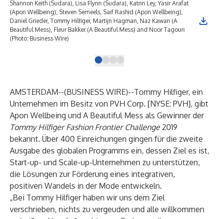
Shannon Keith (Sudara), Lisa Flynn (Sudara), Katrin Ley, Yasir Arafat
Tom
(Apon Wellbeing), Steven Serneels, Saif Rashid (Apon Wellbeing),
Daniel Grieder, Tommy Hilfiger, Martijn Hagman, Naz Kawan (A
Beautiful Mess), Fleur Bakker (A Beautiful Mess) and Noor Tagouri
(Photo: Business Wire)
AMSTERDAM--(
BUSINESS WIRE
)--
Tommy Hilfiger, ein
Unternehmen im Besitz von
PVH Corp.
[NYSE: PVH], gibt
Apon Wellbeing und A Beautiful Mess als Gewinner der
Tommy Hilfiger
Fashion Frontier Challenge
2019
bekannt. Über 400 Einreichungen gingen für die zweite
Ausgabe des globalen Programms ein, dessen Ziel es ist,
Start-up- und Scale-up-Unternehmen zu unterstützen,
die Lösungen zur Förderung eines integrativen,
positiven Wandels in der Mode entwickeln.
„Bei Tommy Hilfiger haben wir uns dem Ziel
verschrieben, nichts zu vergeuden und alle willkommen