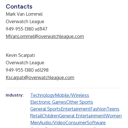
Contacts
Mark Van Lommel
Overwatch League
949-955-1380 x61147
MVanLommel@overwatchleague.com
Kevin Scarpati
Overwatch League
949-955-1380 x61298
Kscarpati@overwatchleague.com
Technology
Mobile/Wireless
Industry:
Electronic Games
Other Sports
General Sports
Entertainment
Fashion
Teens
Retail
Children
General Entertainment
Women
Men
Audio/Video
Consumer
Software