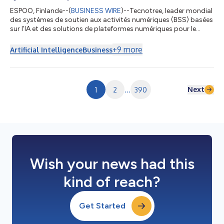
ESPOO, Finlande--(
BUSINESS WIRE
)--Tecnotree, leader mondial
des systèmes de soutien aux activités numériques (BSS) basées
sur l’IA et des solutions de plateformes numériques pour le
secteur des télécommunications, a annoncé ses résultats
financiers pour le premier semestre 2026. La société a
+
9
more
Artificial Intelligence
Business
enregistré une croissance pour tous ses principaux indicateurs
financiers, a augmenté sa marge d’exploitation de 800 points
de base et a rapidement concrétisé un carnet de commandes
record en termes de dépl...
Next
1
2
...
390
Wish your news had this
kind of reach?
Get Started