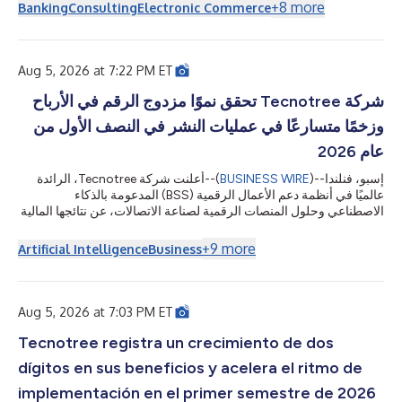
year 2026. "Signing two U.S.-based customers for ACI Connetic
+
8
more
Banking
Consulting
Electronic Commerce
is a significant milestone and validates both the strength of our
cloud-native payments platform and the growing demand for
payments modernization in the world's largest banking
market," said Thomas Warsop, P...
Aug 5, 2026 at 7:22 PM ET
شركة Tecnotree تحقق نموًا مزدوج الرقم في الأرباح
وزخمًا متسارعًا في عمليات النشر في النصف الأول من
عام 2026
أعلنت شركة Tecnotree، الرائدة
--(
BUSINESS WIRE
)--
إسبو، فنلندا
عالميًا في أنظمة دعم الأعمال الرقمية (BSS) المدعومة بالذكاء
الاصطناعي وحلول المنصات الرقمية لصناعة الاتصالات، عن نتائجها المالية
للنصف الأول من عام 2026. حققت الشركة نموًا في كل المؤشرات
المالية الرئيسية، ووسّعت هامش التشغيل بمقدار 800 نقطة أساس،
+
9
more
Artificial Intelligence
Business
وحوّلت سجل الطلبات القياسي إلى عمليات نشر بوتيرة متسارعة، مع
إتمام ثماني عمليات إطلاق وتشغيل في أمريكا الشمالية وأفريقيا والشرق
...
الأوسط.يتناول هذا البيان الصحفي الوسائط المتعددة. يمكنك الاطلاع
Aug 5, 2026 at 7:03 PM ET
Tecnotree registra un crecimiento de dos
dígitos en sus beneficios y acelera el ritmo de
implementación en el primer semestre de 2026