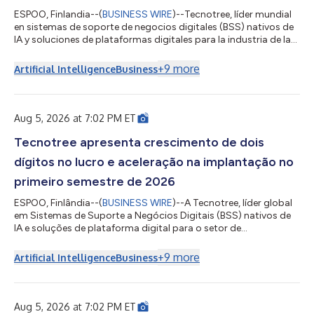
ESPOO, Finlandia--(
BUSINESS WIRE
)--Tecnotree, líder mundial
en sistemas de soporte de negocios digitales (BSS) nativos de
IA y soluciones de plataformas digitales para la industria de las
telecomunicaciones, anunció sus resultados financieros
correspondientes al primer semestre de 2026. La empresa
+
9
more
Artificial Intelligence
Business
registró un crecimiento en todos los principales indicadores
financieros, amplió su margen operativo en 800 puntos
básicos y convirtió una cartera de pedidos récord en
implementaciones a buen ritmo, c...
Aug 5, 2026 at 7:02 PM ET
Tecnotree apresenta crescimento de dois
dígitos no lucro e aceleração na implantação no
primeiro semestre de 2026
ESPOO, Finlândia--(
BUSINESS WIRE
)--A Tecnotree, líder global
em Sistemas de Suporte a Negócios Digitais (BSS) nativos de
IA e soluções de plataforma digital para o setor de
telecomunicações, anunciou seus resultados financeiros para o
primeiro semestre de 2026. A empresa apresentou crescimento
+
9
more
Artificial Intelligence
Business
em todas as principais métricas financeiras, expandiu a
margem operacional em 800 pontos-base e converteu uma
carteira de pedidos recorde em implantações em ritmo
acelerado, com oito projetos concluídos n...
Aug 5, 2026 at 7:02 PM ET