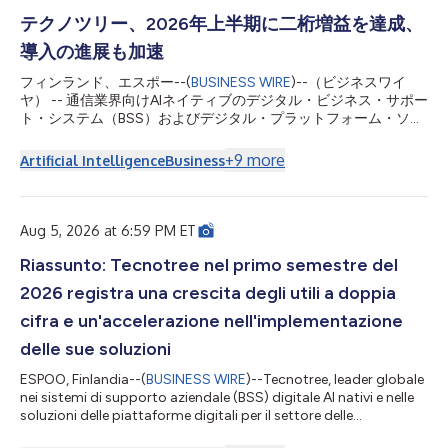
テクノツリー、2026年上半期に二桁増益を達成、
導入の進展も加速
フィンランド、エスポー--(
BUSINESS WIRE
)--（ビジネスワイ
ヤ） -- 通信業界向けAIネイティブのデジタル・ビジネス・サポー
ト・システム（BSS）およびデジタル・プラットフォーム・ソリ
ューションの世界的リーダーであるテクノツリーは、2026年上
半期の決算を発表しました。すべての主要財務指標が改善し、営
+
9
more
Artificial Intelligence
Business
業利益率は800ベーシスポイント上昇しました。また、過去最高
の受注残高を速やかに導入へとつなげ、北米、アフリカ、中東で
計8件の本稼働を完了しました。 2026年上半期（1月～6月） 売
上高は3,680万ユーロ（3,420万ユーロ）となり、前年同期比
Aug 5, 2026 at 6:59 PM ET
7.5%増加しました。為替変動の影響を除くと3,760万ユーロで、
前年同期比10.0%増となりました。 営業利益（EBIT）は1,320万
Riassunto: Tecnotree nel primo semestre del
ユーロ（960万ユーロ）となり、前年同期比38.1%増加しまし
2026 registra una crescita degli utili a doppia
た。 営業利益率は36.0%（28.0%）となり、前年同期比800ベ
ーシスポイント上昇しました。 純利益は450万ユーロ（260万ユ
cifra e un'accelerazione nell'implementazione
ーロ）となり、前年同期比73.5%増加しました。 純利益率は
delle sue soluzioni
12.0%（7.0%）でした。 フリーキ...
ESPOO, Finlandia--(
BUSINESS WIRE
)--Tecnotree, leader globale
nei sistemi di supporto aziendale (BSS) digitale AI nativi e nelle
soluzioni delle piattaforme digitali per il settore delle
telecomunicazioni, ha annunciato i risultati finanziari relativi al