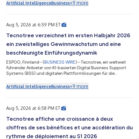
primo semestre 2026: l'azienda ha fatto registrare la crescita di
+
9
more
Artificial Intelligence
Business
tutti i principali indicatori finanziari, ha aumentato il margine
operativo di 800 punti base e ha convertito rapidamente un
portafoglio ordini record in implementazioni, con otto...
Aug 5, 2026 at 6:59 PM ET
Tecnotree verzeichnet im ersten Halbjahr 2026
ein zweistelliges Gewinnwachstum und eine
beschleunigte Einführungsdynamik
ESPOO, Finnland--(
BUSINESS WIRE
)--Tecnotree, ein weltweit
führender Anbieter von KI-basierten Digital Business Support
Systems (BSS) und digitalen Plattformlösungen für die
Telekommunikationsbranche, gab seine Finanzergebnisse für
das erste Halbjahr 2026 bekannt. Das Unternehmen
+
9
more
Artificial Intelligence
Business
verzeichnete bei allen wesentlichen Finanzkennzahlen ein
Wachstum, steigerte die operative Marge um 800 Basispunkte
und setzte seinen Rekordauftragsbestand zügig in
Implementierungen um, wobei acht Go-Live-Projekte in N...
Aug 5, 2026 at 6:58 PM ET
Tecnotree affiche une croissance à deux
chiffres de ses bénéfices et une accélération du
rythme de déploiement au S1 2026