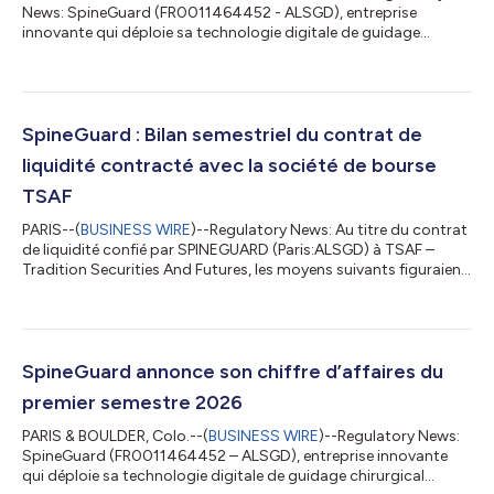
News: SpineGuard (FR0011464452 - ALSGD), entreprise
innovante qui déploie sa technologie digitale de guidage
chirurgical (DSG®) par mesure locale de la conductivité
électrique des tissus en temps réel pour sécuriser et simplifier le
placement d’implants osseux, et Omnia Medical LLC, société
américaine développant et commercialisant des solutions
technologiques innovantes pour la chirurgie de la colonne
SpineGuard : Bilan semestriel du contrat de
vertébrale et du bassin, annoncent auj...
liquidité contracté avec la société de bourse
TSAF
PARIS--(
BUSINESS WIRE
)--Regulatory News: Au titre du contrat
de liquidité confié par SPINEGUARD (Paris:ALSGD) à TSAF –
Tradition Securities And Futures, les moyens suivants figuraient
au compte de liquidité en date 30/06/2026 : 31 827 actions
SPINEGUARD, 39 096,76 € (*). (*) La différence positive en cash
au 30/06/2026 provient d'intérêts appliqués au compte de
liquidité. Il est rappelé que, lors du bilan semestriel du contrat de
liquidité au 31/12/2025, les moyens suivants figuraient au
SpineGuard annonce son chiffre d’affaires du
compte...
premier semestre 2026
PARIS & BOULDER, Colo.--(
BUSINESS WIRE
)--Regulatory News:
SpineGuard (FR0011464452 – ALSGD), entreprise innovante
qui déploie sa technologie digitale de guidage chirurgical