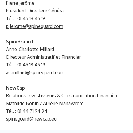
Pierre Jérôme
Président Directeur Général
Tél. : 01 45 18 45 19
p.jerome@spineguard.com
SpineGuard
Anne-Charlotte Millard
Directeur Administratif et Financier
Tél. : 01 45 18 45 19
ac.millard@spineguard.com
NewCap
Relations Investisseurs & Communication Financière
Mathilde Bohin / Aurélie Manavarere
Tél. : 01 44 71 94 94
spineguard@newcap.eu