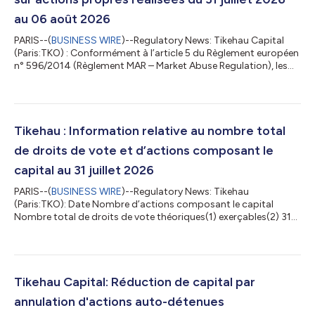
au 06 août 2026
PARIS--(
BUSINESS WIRE
)--Regulatory News: Tikehau Capital
(Paris:TKO) : Conformément à l’article 5 du Règlement européen
n° 596/2014 (Règlement MAR – Market Abuse Regulation), les
informations détaillées sont disponibles sur le site de Tikehau
Capital :
https://www.tikehaucapital.com/fr/shareholders/regulatory-
information Déclaration des transactions sur actions propres
réalisées du 31 juillet 2026 au 06 août 2026 Nom de l'émetteur
Tikehau : Information relative au nombre total
Code identifiant de l'émetteur (code LEI) Jour de la transacti...
de droits de vote et d’actions composant le
capital au 31 juillet 2026
PARIS--(
BUSINESS WIRE
)--Regulatory News: Tikehau
(Paris:TKO): Date Nombre d’actions composant le capital
Nombre total de droits de vote théoriques(1) exerçables(2) 31
juillet 2026 175.247.840 175.247.840 172.419.687 (1) Les
droits de vote théoriques correspondent au nombre total de
droits de vote attachés à l’ensemble des actions, y compris
celles privées du droit de vote (article 223-11 du règlement
général de l’AMF). (2) Les droits de vote exerçables
Tikehau Capital: Réduction de capital par
correspondent au nombre total de droits de...
annulation d'actions auto-détenues