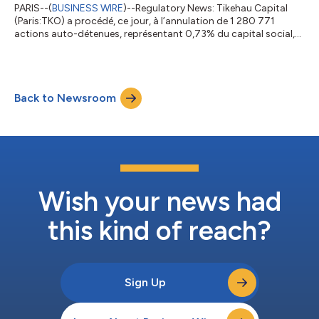
PARIS--(
BUSINESS WIRE
)--Regulatory News: Tikehau Capital
(Paris:TKO) a procédé, ce jour, à l’annulation de 1 280 771
actions auto-détenues, représentant 0,73% du capital social,
conformément à l’autorisation donnée par l’Assemblée
générale du 30 avril 2026 aux termes de sa 30ème résolution. Le
capital social s’élève désormais à 2 102 974 080 euros divisé
en 175 247 840 actions et le nombre de droits de vote
Back to Newsroom
exerçables s’élève à 172 419 687. À la suite de cette annulation,
Tikehau Capital détien...
Wish your news had
this kind of reach?
Sign Up