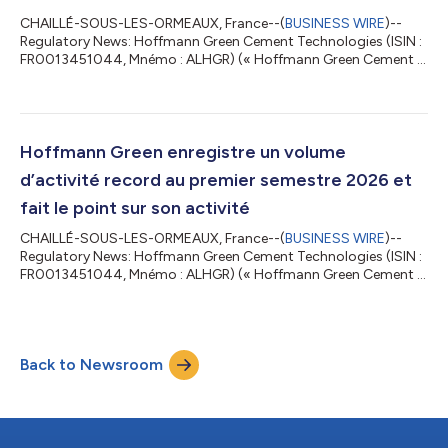
CHAILLÉ-SOUS-LES-ORMEAUX, France--(
BUSINESS WIRE
)--
Regulatory News: Hoffmann Green Cement Technologies (ISIN :
FR0013451044, Mnémo : ALHGR) (« Hoffmann Green Cement »
ou la « Société »), acteur industriel engagé dans la
décarbonation du secteur de la construction qui conçoit et
commercialise des ciments innovants sans clinker, est cotée sur
Euronext Growth Paris. Au titre du contrat de liquidité confié
par HOFFMANN GREEN CEMENT TECHNOL. à NATIXIS ODDO
Hoffmann Green enregistre un volume
BHF, à la date du 30/06/2026 les ressources...
d’activité record au premier semestre 2026 et
fait le point sur son activité
CHAILLÉ-SOUS-LES-ORMEAUX, France--(
BUSINESS WIRE
)--
Regulatory News: Hoffmann Green Cement Technologies (ISIN :
FR0013451044, Mnémo : ALHGR) (« Hoffmann Green Cement »
ou la « Société »), acteur industriel engagé dans la
décarbonation du secteur de la construction qui conçoit et
commercialise des ciments innovants sans clinker, publie un
volume de production record au premier semestre 2026 et fait
Back to Newsroom
le point sur ses activités. Julien BLANCHARD et David
HOFFMANN, Co-fondateurs de Hoffmann Green Cem...