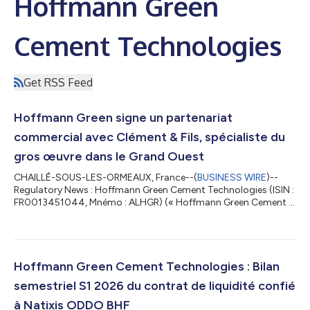
Hoffmann Green
Cement Technologies
Get RSS Feed
Hoffmann Green signe un partenariat
commercial avec Clément & Fils, spécialiste du
gros œuvre dans le Grand Ouest
CHAILLÉ-SOUS-LES-ORMEAUX, France--(
BUSINESS WIRE
)--
Regulatory News : Hoffmann Green Cement Technologies (ISIN :
FR0013451044, Mnémo : ALHGR) (« Hoffmann Green Cement »
ou la « Société »), acteur industriel engagé dans la
décarbonation du secteur de la construction qui conçoit et
commercialise des ciments innovants sans clinker, annonce la
signature d’un partenariat commercial avec Clément & Fils,
entreprise familiale spécialisée dans la maçonnerie, le gros
Hoffmann Green Cement Technologies : Bilan
œuvre ainsi que la construction de...
semestriel S1 2026 du contrat de liquidité confié
à Natixis ODDO BHF