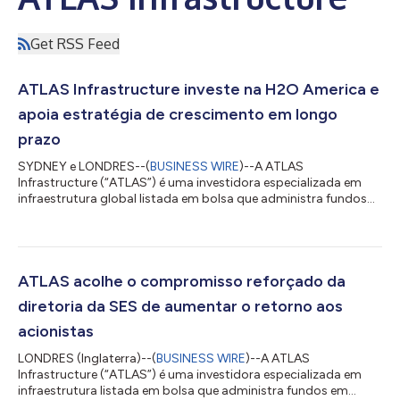
Get RSS Feed
ATLAS Infrastructure investe na H2O America e
apoia estratégia de crescimento em longo
prazo
SYDNEY e LONDRES--(
BUSINESS WIRE
)--A ATLAS
Infrastructure (“ATLAS”) é uma investidora especializada em
infraestrutura global listada em bolsa que administra fundos
em nome de clientes de infraestrutura de longo prazo. Após a
recente colocação de ações, as contas ativamente
administradas pela ATLAS detêm cerca de 10,8% dos direitos
de voto e participação econômica na H2O America (“H2O”). A
ATLAS ficou satisfeita em apoiar a estratégia de longo prazo
ATLAS acolhe o compromisso reforçado da
da H2O de investir em operações locais de serv...
diretoria da SES de aumentar o retorno aos
acionistas
LONDRES (Inglaterra)--(
BUSINESS WIRE
)--A ATLAS
Infrastructure (“ATLAS”) é uma investidora especializada em
infraestrutura listada em bolsa que administra fundos em