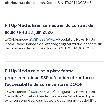
distributeurs de carburant (code ISIN : FR001400AEM6 –
mnémonique : ALFUM), annonce son chiffre d’affaires du
premier semestre 2026 clos au 30 juin 2026. Manuel Berland,
Président Directeur Général de Fill Up Média, déclare : « Ce
premier semestre 2026 confirme une nouvelle fois la capacité
de Fill Up Média à accélérer son développement et à franchir une
Fill Up Média: Bilan semestriel du contrat de
nouvelle étape de s...
liquidité au 30 juin 2026
LYON, France--(
BUSINESS WIRE
)--Regulatory News: Fill Up
Média, leader français de l’affichage digital extérieur sonore sur
distributeurs de carburant (code ISIN : FR001400AEM6 –
mnémonique : ALFUM), annonce aujourd’hui le bilan semestriel
de son contrat de liquidité avec TP Icap Midcap au 30 juin
2026. Au titre du contrat de liquidité confié par la société FILL
UP MEDIA à TP Icap Midcap, à la date du 30 juin 2026, les
moyens suivants figuraient au compte de liquidité : Nombre de
Fill Up Média rejoint la plateforme
titres : 14 494...
programmatique SSP d’Azerion et renforce
l’accessibilité de son inventaire DOOH
LYON, France--(
BUSINESS WIRE
)--Regulatory News: Fill Up
Média (la « Société »), leader français de l’affichage digital
extérieur sonore sur distributeurs de carburant (code ISIN :
FR001400AEM6 – mnémonique : ALFUM), annonce la mise à