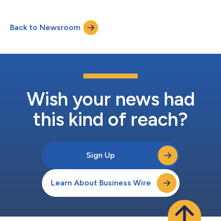
disposition de son inventaire digital out-of-home (DOOH) sur
la plateforme programmatique d’Azerion. Elodie Acerbis,
Directrice Marketing & Communication de Fill Up Média, déclare
Back to Newsroom
: « L’ouverture de notre inventaire au SSP d’Azerion marque une
étape supplémenta...
Wish your news had
this kind of reach?
Sign Up
Learn About Business Wire