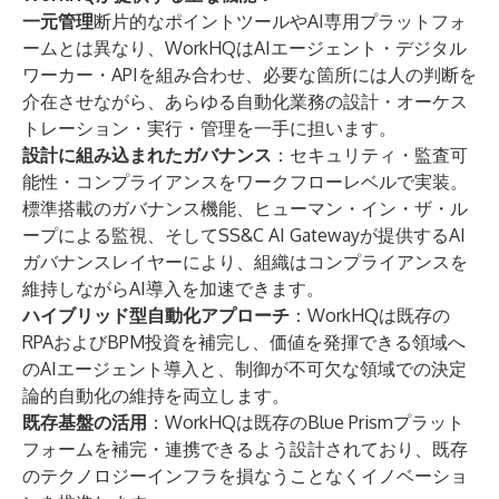
一元管理
断片的なポイントツールやAI専用プラットフォ
ームとは異なり、WorkHQはAIエージェント・デジタル
ワーカー・APIを組み合わせ、必要な箇所には人の判断を
介在させながら、あらゆる自動化業務の設計・オーケス
トレーション・実行・管理を一手に担います。
設計に組み込まれたガバナンス
：セキュリティ・監査可
能性・コンプライアンスをワークフローレベルで実装。
標準搭載のガバナンス機能、ヒューマン・イン・ザ・ル
ープによる監視、そしてSS&C AI Gatewayが提供するAI
ガバナンスレイヤーにより、組織はコンプライアンスを
維持しながらAI導入を加速できます。
ハイブリッド型自動化アプローチ
：WorkHQは既存の
RPAおよびBPM投資を補完し、価値を発揮できる領域へ
のAIエージェント導入と、制御が不可欠な領域での決定
論的自動化の維持を両立します。
既存基盤の活用
：WorkHQは既存のBlue Prismプラット
フォームを補完・連携できるよう設計されており、既存
のテクノロジーインフラを損なうことなくイノベーショ