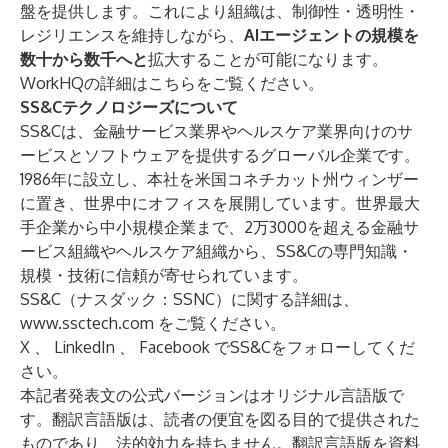
盤を提供します。これにより組織は、制御性・透明性・
レジリエンスを維持しながら、
AIエージェントの規模を
数十から数千へと
拡大することが可能になります。
WorkHQの詳細は
こちら
をご覧ください。
SS&Cテクノロジーズについて
SS&Cは、金融サービス業界やヘルスケア業界向けのサ
ービスとソフトウェアを提供するグローバル企業です。
1986年に設立し、本社を米国コネチカット州ウィンザー
に置き、世界中にオフィスを展開しています。世界最大
手企業から中小規模企業まで、2万3000を超える金融サ
ービス組織やヘルスケア組織から、SS&Cの専門知識・
規模・技術に信頼が寄せられています。
SS&C（ナスダック：SSNC）に関する詳細は、
www.ssctech.com
をご覧ください。
X
、
LinkedIn
、
Facebook
でSS&Cをフォローしてくだ
さい。
本記者発表文の公式バージョンはオリジナル言語版で
す。翻訳言語版は、読者の便宜を図る目的で提供された
ものであり、法的効力を持ちません。翻訳言語版を資料