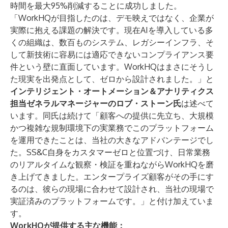
時間を最大95%削減することに成功しました。
「WorkHQが目指したのは、デモ映えではなく、企業が
実際に抱える課題の解決です。現在AIを導入している多
くの組織は、数百ものシステム、レガシーインフラ、そ
して新技術に容易には適応できないコンプライアンス要
件という壁に直面しています。WorkHQはまさにそうし
た現実を出発点として、ゼロから設計されました。」と
インテリジェント・オートメーション＆アナリティクス
担当ゼネラルマネージャーのロブ・ストーン氏
は述べて
います。同氏は続けて「顧客への提供に先立ち、大規模
かつ複雑な規制環境下の実業務でこのプラットフォーム
を運用できたことは、当社の大きなアドバンテージでし
た。SS&C自身をカスタマーゼロと位置づけ、日常業務
のリアルタイムな観察・検証を重ねながらWorkHQを磨
き上げてきました。エンタープライズ顧客がその手にす
るのは、彼らの現場に合わせて設計され、当社の現場で
実証済みのプラットフォームです。」と付け加えていま
す。
WorkHQが提供する主な機能：