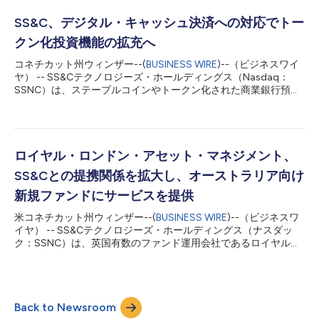
し、受益者管理業務、注文管理・執行、投資会計を支援するスケ
ーラブルな統合ソリューションを提供します。FPAMはSS&Cを活
SS&C、デジタル・キャッシュ決済への対応でトー
用することで、拡大するクロスボーダー運用モデルに対応し、約
クン化投資機能の拡充へ
2億ドルの運用資産*をサポートする予定です。 「First Plusの拡
大に伴い、業務管理はますます複雑になっています」と、First
コネチカット州ウィンザー--(
BUSINESS WIRE
)--（ビジネスワイ
Plusの共同創設者兼CEOであるジェブ・リー氏は述べています。
ヤ） -- SS&Cテクノロジーズ・ホールディングス（Nasdaq：
「SS&Cのグローバルな事業展開と統合されたサービスにより、
SSNC）は、ステーブルコインやトークン化された商業銀行預金
ワークフローを容易に最適化できるため、リスク調整後リターン
など、規制対象のデジタル・キャッシュを用いて、トークン化投
と業界最高水準の顧客サービスの提供を...
資取引のデジタル・キャッシュ決済を可能にする計画を発表しま
した。 今回の発表は、2025年のカラストーン買収後、SS&Cが
今年初めに本番稼働しているトークン化ファンド発行・販売機能
の立ち上げに成功したことを踏まえたものです。SS&Cはすで
ロイヤル・ロンドン・アセット・マネジメント、
に、資産運用会社が現在利用しているインフラと接続性を通じ
SS&Cとの提携関係を拡大し、オーストラリア向け
て、従来型投資ファンドをトークン化した商品として市場に投入
できるようにしており、従来型投資市場とデジタル投資市場の橋
新規ファンドにサービスを提供
渡しを支援しています。 トークン化投資商品への関心が高まり
米コネチカット州ウィンザー--(
BUSINESS WIRE
)--（ビジネスワ
続ける中、市場では、トークン化そのものにとどまらず、デジタ
イヤ） -- SS&Cテクノロジーズ・ホールディングス（ナスダッ
ル取引を支えるために必要なインフラにも注目が向かっていま
ク：SSNC）は、英国有数のファンド運用会社であるロイヤル・
す。SS&Cはすでにトークン化ファンドの発行・販売を可能にし
ロンドン・アセット・マネジメント（RLAM）が、SS&Cとの提携
ており、現在はデジタル投資ライフサイクルの次の段階を支援す
を拡大することを発表しました。SS&Cグローバル・インベスタ
るた...
ー＆ディストリビューション・ソリューションズは、RLAMが新
たに立ち上げる、以下を含むオーストラリア向けアクティブファ
Back to Newsroom
ンドシリーズに対し、ファンド管理およびユニット登録サービス