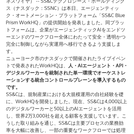
ネスワイヤ） --
SS&Cテクノロジーズ・ホールディング
ス
（ナスダック：SSNC）は本日、エージェンティッ
ク・オートメーション・プラットフォーム「SS&C Blue
Prism WorkHQ」の提供開始を発表しました。同プラッ
トフォームは、企業がエージェンティックAIをエンドツ
ーエンドのワークフロー全体にわたって安全・透明かつ
完全に制御しながら実運用へ移行できるよう支援しま
す。
ニューヨーク市のナスダックで開催された
ライブイベン
ト
で発表されたWorkHQは、
人・AIエージェント・API・
デジタルワーカーを統制された単一環境でオーケストレ
ーションする統合コントロールプレーンを導入するもの
です。
SS&Cは、規制産業における大規模運用の自社経験を礎
に、WorkHQを開発しました。現在、SS&Cは4,000以上
のデジタルワーカーと50以上のAIエージェントを活用
し、世界2万3,000社を超える顧客を支援しています。こ
うした取り組みを通じ、SS&Cは主要プロセスの業務効
率を大幅に改善し、一部の重要なワークフローでは処理