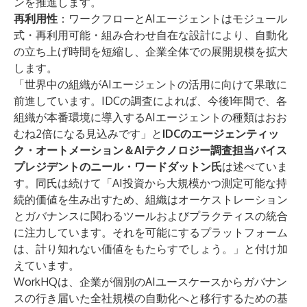
ンを推進します。
再利用性
：ワークフローとAIエージェントはモジュール
式・再利用可能・組み合わせ自在な設計により、自動化
の立ち上げ時間を短縮し、企業全体での展開規模を拡大
します。
「世界中の組織がAIエージェントの活用に向けて果敢に
前進しています。IDCの調査によれば、今後1年間で、各
組織が本番環境に導入するAIエージェントの種類はおお
むね2倍になる見込みです」と
IDCのエージェンティッ
ク・オートメーション＆AIテクノロジー調査担当バイス
プレジデントのニール・ワードダットン氏
は述べていま
す。同氏は続けて「AI投資から大規模かつ測定可能な持
続的価値を生み出すため、組織はオーケストレーション
とガバナンスに関わるツールおよびプラクティスの統合
に注力しています。それを可能にするプラットフォーム
は、計り知れない価値をもたらすでしょう。」と付け加
えています。
WorkHQは、企業が個別のAIユースケースからガバナン
スの行き届いた全社規模の自動化へと移行するための基