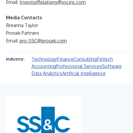
Email:
InvestorRelations@sscinc.com
Media Contacts
Breanna Taylor
Prosek Partners
Email:
pro-SSC@prosek.com
Technology
Finance
Consulting
Fintech
Industry:
Accounting
Professional Services
Software
Data Analytics
Artificial Intelligence