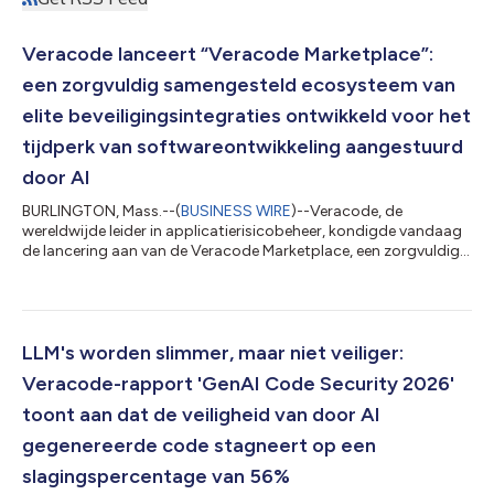
Veracode lanceert “Veracode Marketplace”:
een zorgvuldig samengesteld ecosysteem van
elite beveiligingsintegraties ontwikkeld voor het
tijdperk van softwareontwikkeling aangestuurd
door AI
BURLINGTON, Mass.--(
BUSINESS WIRE
)--Veracode, de
wereldwijde leider in applicatierisicobeheer, kondigde vandaag
de lancering aan van de Veracode Marketplace, een zorgvuldig
samengesteld ecosysteem dat klanten één enkele, betrouwbare
bestemming aanbiedt om integraties van beveiliging van
derden te vinden, te beoordelen en te integreren als uitbreiding
van het Veracode-platform. De marktplaats gaat van start met
DryRun Security als inaugurale partner, om klanten van
LLM's worden slimmer, maar niet veiliger:
Veracode vanaf de eerste dag o...
Veracode-rapport 'GenAI Code Security 2026'
toont aan dat de veiligheid van door AI
gegenereerde code stagneert op een
slagingspercentage van 56%