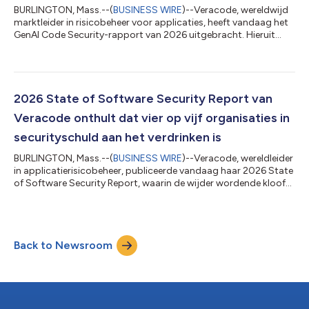
BURLINGTON, Mass.--(
BUSINESS WIRE
)--Veracode, wereldwijd
marktleider in risicobeheer voor applicaties, heeft vandaag het
GenAI Code Security-rapport van 2026 uitgebracht. Hieruit
blijkt dat de veiligheid stagneert, ondanks de snelle vooruitgang
in de programmeercapaciteiten van AI. Op basis van vier
meetmomenten en meer dan 100 modellen die sinds de start
van het programma zijn gevolgd, ligt het gemiddelde
slagingspercentage voor veiligheid op 56 procent – vrijwel
2026 State of Software Security Report van
ongewijzigd ten opzichte van h...
Veracode onthult dat vier op vijf organisaties in
securityschuld aan het verdrinken is
BURLINGTON, Mass.--(
BUSINESS WIRE
)--Veracode, wereldleider
in applicatierisicobeheer, publiceerde vandaag haar 2026 State
of Software Security Report, waarin de wijder wordende kloof
wordt onthuld tussen hoe snel organisaties software tot stand
brengen en hoe snel ze die kunnen beveiligen. De report stelde
vast dat 82 procent van de organisaties nu met securityschuld
zit — een stijging met 11 procent ten opzichte van het jaar
Back to Newsroom
voordien — en dat 60 procent van die organisaties deze
securityschuld...