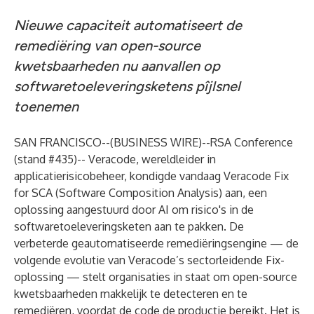
Nieuwe capaciteit automatiseert de
remediëring van open-source
kwetsbaarheden nu aanvallen op
softwaretoeleveringsketens pîjlsnel
toenemen
SAN FRANCISCO--(
BUSINESS WIRE
)--
RSA Conference
(stand #435)--
Veracode
, wereldleider in
applicatierisicobeheer, kondigde vandaag Veracode Fix
for SCA (Software Composition Analysis) aan, een
oplossing aangestuurd door AI om risico's in de
softwaretoeleveringsketen aan te pakken. De
verbeterde geautomatiseerde remediëringsengine — de
volgende evolutie van Veracode’s
sectorleidende Fix-
oplossing
— stelt organisaties in staat om open-source
kwetsbaarheden makkelijk te detecteren en te
remediëren, voordat de code de productie bereikt. Het is