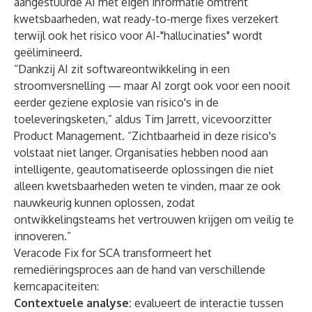
aangestuurde AI met eigen informatie omtrent
kwetsbaarheden, wat ready-to-merge fixes verzekert
terwijl ook het risico voor AI-"hallucinaties" wordt
geëlimineerd.
“Dankzij AI zit softwareontwikkeling in een
stroomversnelling — maar AI zorgt ook voor een nooit
eerder geziene explosie van risico's in de
toeleveringsketen,” aldus Tim Jarrett, vicevoorzitter
Product Management. “Zichtbaarheid in deze risico's
volstaat niet langer. Organisaties hebben nood aan
intelligente, geautomatiseerde oplossingen die niet
alleen kwetsbaarheden weten te vinden, maar ze ook
nauwkeurig kunnen oplossen, zodat
ontwikkelingsteams het vertrouwen krijgen om veilig te
innoveren.”
Veracode Fix for SCA transformeert het
remediëringsproces aan de hand van verschillende
kerncapaciteiten:
Contextuele analyse:
evalueert de interactie tussen