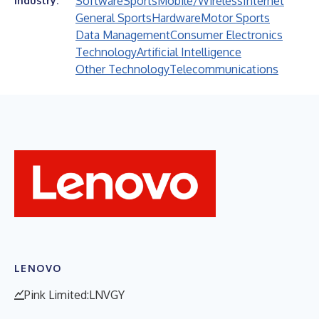
Software
Sports
Mobile/Wireless
Internet
Industry:
General Sports
Hardware
Motor Sports
Data Management
Consumer Electronics
Technology
Artificial Intelligence
Other Technology
Telecommunications
LENOVO
Pink Limited:LNVGY