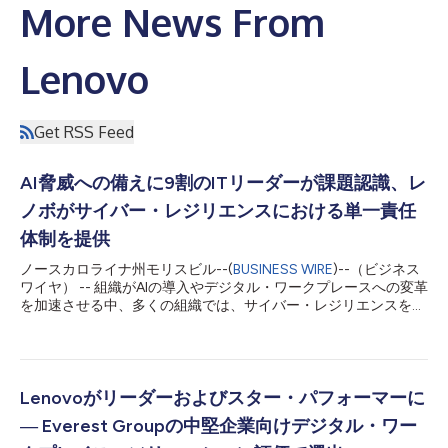
More News From
Lenovo
Get RSS Feed
AI脅威への備えに9割のITリーダーが課題認識、レ
ノボがサイバー・レジリエンスにおける単一責任
体制を提供
ノースカロライナ州モリスビル--(
BUSINESS WIRE
)--（ビジネス
ワイヤ） -- 組織がAIの導入やデジタル・ワークプレースへの変革
を加速させる中、多くの組織では、サイバー・レジリエンスを損
なう要因がセキュリティー・ツールの不足ではなく、運用の複雑
化や脅威の高度化にあることが明らかになっています。最近の調
査によると、ITリーダーの90%が、AIを悪用した脅威への防御能
力に課題があると認識しています。 セキュリティー投資は増加
を続けていますが、多くの組織は別の課題に直面しています。そ
Lenovoがリーダーおよびスター・パフォーマーに
れは、責任の所在が分散していることです。セキュリティー運用
― Everest Groupの中堅企業向けデジタル・ワー
は依然として複数部門に分散され、サイロ化しているため、イン