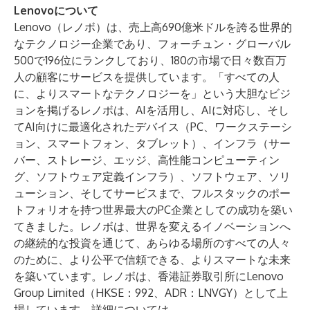
Lenovoについて
Lenovo（レノボ）は、売上高690億米ドルを誇る世界的
なテクノロジー企業であり、フォーチュン・グローバル
500で196位にランクしており、180の市場で日々数百万
人の顧客にサービスを提供しています。「すべての人
に、よりスマートなテクノロジーを」という大胆なビジ
ョンを掲げるレノボは、AIを活用し、AIに対応し、そし
てAI向けに最適化されたデバイス（PC、ワークステーシ
ョン、スマートフォン、タブレット）、インフラ（サー
バー、ストレージ、エッジ、高性能コンピューティン
グ、ソフトウェア定義インフラ）、ソフトウェア、ソリ
ューション、そしてサービスまで、フルスタックのポー
トフォリオを持つ世界最大のPC企業としての成功を築い
てきました。レノボは、世界を変えるイノベーションへ
の継続的な投資を通じて、あらゆる場所のすべての人々
のために、より公平で信頼できる、よりスマートな未来
を築いています。レノボは、香港証券取引所にLenovo
Group Limited（HKSE：992、ADR：LNVGY）として上
場しています。詳細については、