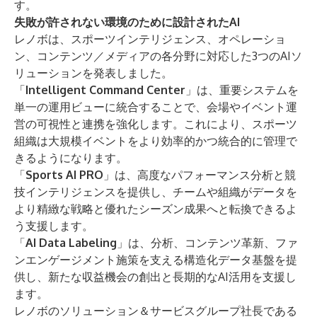
す。
失敗が許されない環境のために設計されたAI
レノボは、スポーツインテリジェンス、オペレーショ
ン、コンテンツ／メディアの各分野に対応した3つのAIソ
リューションを発表しました。
「
Intelligent Command Center
」は、重要システムを
単一の運用ビューに統合することで、会場やイベント運
営の可視性と連携を強化します。これにより、スポーツ
組織は大規模イベントをより効率的かつ統合的に管理で
きるようになります。
「
Sports AI PRO
」は、高度なパフォーマンス分析と競
技インテリジェンスを提供し、チームや組織がデータを
より精緻な戦略と優れたシーズン成果へと転換できるよ
う支援します。
「
AI Data Labeling
」は、分析、コンテンツ革新、ファ
ンエンゲージメント施策を支える構造化データ基盤を提
供し、新たな収益機会の創出と長期的なAI活用を支援し
ます。
レノボのソリューション＆サービスグループ社長である