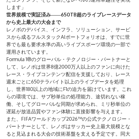
します」
世界規模で実証済み――650TB超のライブレースデータ
から史上最大の大会まで
レノボのデバイス、インフラ、ソリューション、サービ
スから成るフルスタックAIポートフォリオは、すでに世
界でも最も要求水準の高いライブスポーツ環境の一部で
運用されています。
Formula 1®のグローバル・テクノロジー・パートナーと
して、レノボは世界8億2000万人以上のファンに向けた
レース・ライブコンテンツ配信を支援しており、レース
週末ごとに650テラバイト以上のライブデータを処理
し、世界180以上の地域にF1の迫力を届けています。これ
らの環境では、サブ秒単位の処理能力、途切れない稼
働、そしてグローバルな同期が求められ、ミリ秒単位の
遅延が放送品質やファン体験に直接影響を与えます。
また、FIFAワールドカップ2026™の公式テクノロジー・
パートナーとして、レノボはサッカー史上最大規模とな
ると見込まれる大会の技術基盤を支える予定です。同大