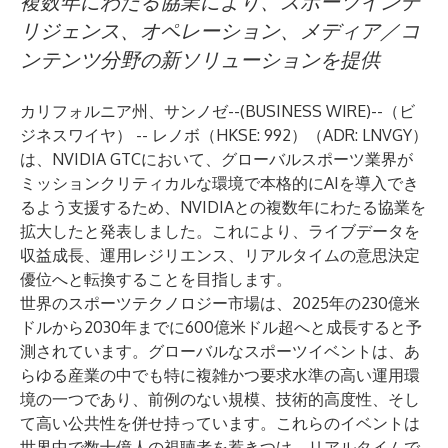
複数年にわたる協業により、スポーツインテ
リジェンス、オペレーション、メディア／コ
ンテンツ分野の新ソリューションを提供
カリフォルニア州、サンノゼ--(
BUSINESS WIRE
)--
（ビ
ジネスワイヤ） -- レノボ（HKSE: 992）（ADR: LNVGY）
は、NVIDIA GTCにおいて、グローバルスポーツ業界が
ミッションクリティカルな環境で本格的にAIを導入でき
るよう支援するため、NVIDIAとの複数年にわたる協業を
拡大したと発表しました。これにより、ライブデータを
収益成長、運用レジリエンス、リアルタイムの意思決定
優位へと転換することを目指します。
世界の
スポーツテクノロジー市場
は、2025年の230億米
ドルから2030年までに600億米ドル超へと成長すると予
測されています。グローバルなスポーツイベントは、あ
らゆる産業の中でも特に複雑かつ要求水準の高い運用環
境の一つであり、前例のない規模、技術的高度性、そし
て高い公共性を併せ持っています。これらのイベントは
世界中で数十億人の視聴者を惹きつけ、リアルタイムで