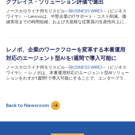
シデント発生時の対応を組織横断的に調整し、エンド・ツー・エ
クプレイス・ソリューション評価で選出
ンドで事業継続性を維持するとともに、迅速な復旧を実現するこ
ノースカロライナ州モリスビル--(
BUSINESS WIRE
)--（ビジネス
とがますます難しくなっています。 こうした課題に対応するた
ワイヤ） -- Lenovoは、中堅企業のITサポート・コスト削減、価
め、レノボはグローバルなセキュリティー・サービス・ポートフ
値実現までの時間短縮、および大規模な従業員の生産性向上につ
ォリオを拡充し、刷新したサイバー・レジリエンス・フレームワ
いて、その支援能力が評価され、Everest Groupの「2026年デジ
ークとエンド・ツー・エンドのセキュリティー・ソリューション
タル・ワークプレイス・サービスPEAK Matrix®評価（中堅企業向
を提供します。これにより、責任の一元化...
け）」において、リーダーおよびスター・パフォーマーに選出さ
れました。 Lenovoのデジタル・ワークプレイス・ソリューショ
ン（DWS）は、顧客がスピードを向上させ、コストを削減し、
レノボ、企業のワークフローを変革する本番運用
従業員体験を向上させることを可能にします。これにより、新入
対応のエージェント型AIを1週間で導入可能に
社員の生産性達成の時間を最大50%短縮し、従業員満足度を
30%向上させ、エンドユーザーのサポート・コストを最大30%
ノースカロライナ州モリスビル--(
BUSINESS WIRE
)--（ビジネス
削減し、さらに問題の最大40%をプロアクティブに解決するこ
ワイヤ） -- レノボは、本番運用対応のエージェント型AIソリュー
とで、ダウンタイムとビジネスの中断を最小限に抑えます1。
ションをわずか1週間1で導入可能にすることで、エンタープライ
Lenovoは、デバイス、サービス、インテリジェンスを、中堅企
ズグレードのセキュリティ、ガバナンス、制御を維持しつつ、AI
業向けに構築された単一のスケーラブルな提供モデルに独自に統
の本番運用開始を遅らせる原因になりがちな長い開発サイクルを
合することで、これらの成果を実現しています。グローバル規模
解消します。 これは机上の理論ではなく、これらの成果は、
で...
Signal65による独立した分析によって実際の導入環境で確認され
Back to Newsroom
ています。レノボのKnowledge Super Agentは、ナレッジ関連業
務に費やす時間を30％削減し、従業員1人当たり年間最大120時
間を節約しました。また複数の導入事例において、カスタム構築
アプローチと比較して最大24倍の速さで本番運用に達してお
り、より迅速かつ安全な導入が、より迅速なビジネス成果に直結
することが実証されています。これらの成果は導入の速さとAI活