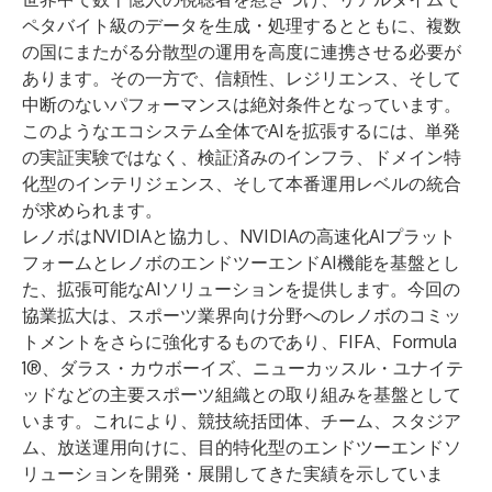
ペタバイト級のデータを生成・処理するとともに、複数
の国にまたがる分散型の運用を高度に連携させる必要が
あります。その一方で、信頼性、レジリエンス、そして
中断のないパフォーマンスは絶対条件となっています。
このようなエコシステム全体でAIを拡張するには、単発
の実証実験ではなく、検証済みのインフラ、ドメイン特
化型のインテリジェンス、そして本番運用レベルの統合
が求められます。
レノボはNVIDIAと協力し、NVIDIAの高速化AIプラット
フォームとレノボのエンドツーエンドAI機能を基盤とし
た、拡張可能なAIソリューションを提供します。今回の
協業拡大は、スポーツ業界向け分野へのレノボのコミッ
トメントをさらに強化するものであり、
FIFA
、
Formula
1®
、
ダラス・カウボーイズ
、ニューカッスル・ユナイテ
ッドなどの主要スポーツ組織との取り組みを基盤として
います。これにより、競技統括団体、チーム、スタジア
ム、放送運用向けに、目的特化型のエンドツーエンドソ
リューションを開発・展開してきた実績を示していま