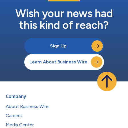
用効率の改善を反映したものであり、1つ1つのインタラクション
が測定可能なビジネス価値を生み出しています。 Lenovo Hybrid
Wish your news had
AI Advantage ™の一部としてLenov...
this kind of reach?
Sign Up
Learn About Business Wire
Company
About Business Wire
Careers
Media Center