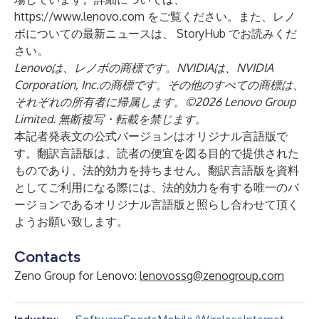
https://www.lenovo.com
をご覧ください。また、レノ
ボについての最新ニュースは、
StoryHub
でお読みくだ
さい。
Lenovoは、レノボの商標です。NVIDIAは、NVIDIA
Corporation, Inc.の商標です。その他のすべての商標は、
それぞれの所有者に帰属します。©2026 Lenovo Group
Limited. 無断複写・転載を禁じます。
本記者発表文の公式バージョンはオリジナル言語版で
す。翻訳言語版は、読者の便宜を図る目的で提供された
ものであり、法的効力を持ちません。翻訳言語版を資料
としてご利用になる際には、法的効力を有する唯一のバ
ージョンであるオリジナル言語版と照らし合わせて頂く
ようお願い致します。
Contacts
Zeno Group for Lenovo:
lenovossg@zenogroup.com