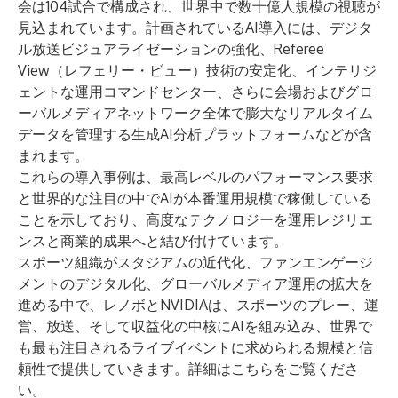
会は104試合で構成され、世界中で数十億人規模の視聴が
見込まれています。計画されているAI導入には、デジタ
ル放送ビジュアライゼーションの強化、Referee
View（レフェリー・ビュー）技術の安定化、インテリジ
ェントな運用コマンドセンター、さらに会場およびグロ
ーバルメディアネットワーク全体で膨大なリアルタイム
データを管理する生成AI分析プラットフォームなどが含
まれます。
これらの導入事例は、最高レベルのパフォーマンス要求
と世界的な注目の中でAIが本番運用規模で稼働している
ことを示しており、高度なテクノロジーを運用レジリエ
ンスと商業的成果へと結び付けています。
スポーツ組織がスタジアムの近代化、ファンエンゲージ
メントのデジタル化、グローバルメディア運用の拡大を
進める中で、レノボとNVIDIAは、スポーツのプレー、運
営、放送、そして収益化の中核にAIを組み込み、世界で
も最も注目されるライブイベントに求められる規模と信
頼性で提供していきます。詳細は
こちら
をご覧くださ
い。