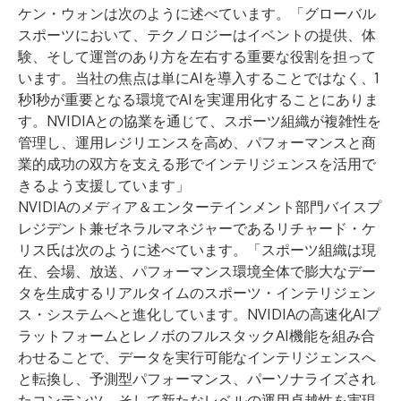
ケン・ウォンは次のように述べています。「グローバル
スポーツにおいて、テクノロジーはイベントの提供、体
験、そして運営のあり方を左右する重要な役割を担って
います。当社の焦点は単にAIを導入することではなく、1
秒1秒が重要となる環境でAIを実運用化することにありま
す。NVIDIAとの協業を通じて、スポーツ組織が複雑性を
管理し、運用レジリエンスを高め、パフォーマンスと商
業的成功の双方を支える形でインテリジェンスを活用で
きるよう支援しています」
NVIDIAのメディア＆エンターテインメント部門バイスプ
レジデント兼ゼネラルマネジャーであるリチャード・ケ
リス氏は次のように述べています。「スポーツ組織は現
在、会場、放送、パフォーマンス環境全体で膨大なデー
タを生成するリアルタイムのスポーツ・インテリジェン
ス・システムへと進化しています。NVIDIAの高速化AIプ
ラットフォームとレノボのフルスタックAI機能を組み合
わせることで、データを実行可能なインテリジェンスへ
と転換し、予測型パフォーマンス、パーソナライズされ
たコンテンツ、そして新たなレベルの運用卓越性を実現