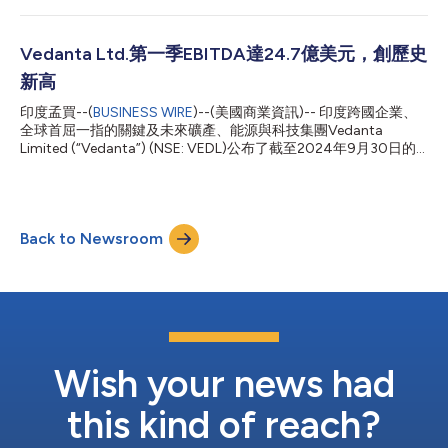
34%，這得益於利潤率提升629個基點至41%*。稅後利潤年增
60%至9億美元。 Vedanta的淨負債與EBITDA比率從1.40倍改善
至1.23倍，資本運用報酬率（ROCE）保持強勁的兩位數成長，達
Vedanta Ltd.第一季EBITDA達24.7億美元，創歷史
27%，與去年同期相比提升296個基點。 公司在2026財年前九個
新高
月投資13億美元用於成長性資本支出。本季，鋁業務創下歷史新
高，季度產量達62萬噸，年增1%，同時氧化鋁產量也飆升至創紀
印度孟買--(
BUSINESS WIRE
)--(美國商業資訊)-- 印度跨國企業、
錄的79.4萬噸，年增57%。印度鋅業第三季礦產金屬產量創27.6
全球首屈一指的關鍵及未來礦產、能源與科技集團Vedanta
萬噸新高，年增4%，精煉金屬產量達27萬噸，同樣年增4%。印
Limited (“Vedanta”) (NSE: VEDL)公布了截至2024年9月30日的
度鋅業第三季生產成本也創下近五年來的最低水平，為每噸940美
第二季和上半年業績。公司上半年息稅折舊攤銷前利潤(EBITDA)達
元，與去年同期相比下降10%。 印度國家公司法法庭（...
24.7億美元，較去年同期成長46%，創下歷史新高1。 公司第二季
的綜合收入為44億美元，較前一季成長5%，較去年同期成長
10%1，而合併EBITDA為12億美元，較去年同期成長44%1。扣除
Back to Newsroom
特殊項目的稅後利潤為5.33億美元，較去年同期成長230%1。
Vedanta創下34%的業界最佳EBITDA利潤率2，較去年同期成長約
900個基點1。公司還產生了10.2億美元的自由現金流（資本支出
前），較去年同期成長50%1。2025會計年度第二季淨債
務/EBITDA比為1.49倍，創下過去6個季度的新高。 Vedanta
Limited財務長Ajay Goel就公司業績評論道：「這是一個出色的季
度，我們的企業和策略計畫取得的重大進展、強勁的財務業績和出
色的營運績效彰顯了這一點。這一強勁表現是由成本...
Wish your news had
this kind of reach?