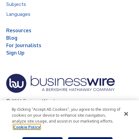
Subjects
Languages
Resources
Blog
For Journalists
Sign Up
© 2026 Business Wire, Inc.
By clicking “Accept All Cookies”, you agree to the storing of
Privacy Policy
Cookie Policy
Accessibility Statement
cookies on your device to enhance site navigation,
analyze site usage, and assist in our marketing efforts.
Terms of Use
Legal
Cookie Policy