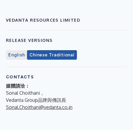
VEDANTA RESOURCES LIMITED
RELEASE VERSIONS
English
Chinese Traditional
CONTACTS
媒體請洽：
Sonal Choithani，
Vedanta Group品牌與傳訊長
Sonal.Choithani@vedanta.co.in