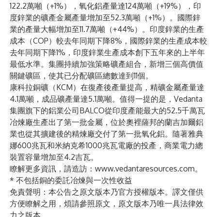
122.2萬噸（+1%），氧化鋁產量達124萬噸（+19%），印
度鋅業的礦產金屬產量增加至52.3萬噸（+1%）。國際鋅
業的產量大幅增加至11.7萬噸（+44%）。印度鋅業的生產
成本（COP）較去年同期下降8%，國際鋅業的生產成本較
去年同期下降1%，印度鋅業生產成本創下五年來的上半年
最低水準。集團持續加強策略礦產組合，新增三個高價值
關鍵礦區，使其已分配礦區總數達到11個。
康科拉銅礦（KCM）在復產後產量提高，精礦金屬產量達
4.1萬噸，成品礦產量達5.1萬噸。值得一提的是，Vedanta
集團旗下的鋁業公司BALCO從印度產能最大的52.5千萬瓦
冶煉廠生產出了第一批金屬，位於奧裡薩邦的蘭吉加爾鋁
業也從其擴建後的精煉廠交付了第一批氧化鋁。隨著雅典
娜600兆瓦和米納克希1000兆瓦電廠的投產，商業電力總
裝置容量增加至4.2吉瓦。
瞭解更多資訊，請造訪：
www.vedantaresources.com
。
* 不包括銅的委託冶煉與一次性收益
免責聲明：本公告之原文版本乃官方授權版本。譯文僅供
方便瞭解之用，煩請參照原文，原文版本乃唯一具法律效
力之版本。