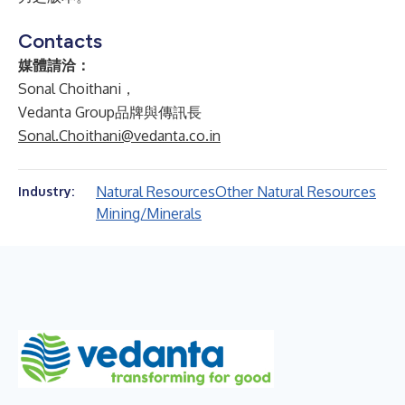
Contacts
媒體請洽：
Sonal Choithani，
Vedanta Group品牌與傳訊長
Sonal.Choithani@vedanta.co.in
Natural Resources
Other Natural Resources
Industry:
Mining/Minerals