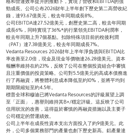
格和營運效率提升的推動下，實現了營收和EBITDA的強
勁成長。公司公布2026財年上半年創下歷史第二高營收紀
錄，達93.67億美元，較去年同期成長8%。
公司EBITDA達27.52億美元，創歷史第二高，較去年同期
成長6%，同時實現了36%*的行業領先EBITDA利潤率，
較去年同期上升7個基點。扣除特殊項目前的稅後利潤
（PAT）達7.38億美元，較去年同期成長7%。
Vedanta Resources 2026財年上半年淨負債與EBITDA比
率改善至2.0倍，現金及現金等價物達26.28億美元。資本
報酬率維持在約23%，反映了公司在整個投資組合中審慎
且注重價值的投資策略。公司對5.5億美元的高成本債務進
行了再融資，將整體利息成本降低至約10%，並將平均到
期期限縮短至約4.5年。
標普全球和穆迪已將Vedanta Resources的評級展望上調
至「正面」，惠譽則維持其B+/穩定評級。這反映了公司
信用狀況的改善，這得益於審慎的再融資措施以及主要子
公司穩定的營運績效。
公司上半年在成長性資本支出方面投入了約9億美元。此
外，公司多個業務部門的產量也創下歷史新高。鋁產量達