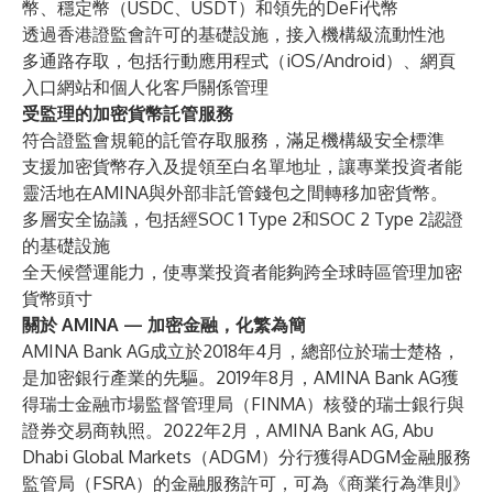
幣、穩定幣（USDC、USDT）和領先的DeFi代幣
透過香港證監會許可的基礎設施，接入機構級流動性池
多通路存取，包括行動應用程式（iOS/Android）、網頁
入口網站和個人化客戶關係管理
受監理的加密貨​​幣託管服務
符合證監會規範的託管存取服務，滿足機構級安全標準
支援加密貨幣存入及提領至白名單地址，讓專業投資者能
靈活地在AMINA與外部非託管錢包之間轉移加密貨幣。
多層安全協議，包括經SOC 1 Type 2和SOC 2 Type 2認證
的基礎設施
全天候營運能力，使專業投資者能夠跨全球時區管理加密
貨幣頭寸
關於 AMINA — 加密金融，化繁為簡
AMINA Bank AG成立於2018年4月，總部位於瑞士楚格，
是加密銀行產業的先驅。2019年8月，AMINA Bank AG獲
得瑞士金融市場監督管理局（FINMA）核發的瑞士銀行與
證券交易商執照。2022年2月，AMINA Bank AG, Abu
Dhabi Global Markets（ADGM）分行獲得ADGM金融服務
監管局（FSRA）的金融服務許可，可為《商業行為準則》