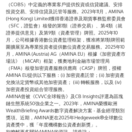
（COBS）中定義的專業客戶提供投資或信貸建議、安排
投資交易、安排信貸及託管等服務。2023年11月，AMINA
(Hong Kong) Limited獲得香港證券及期貨事務監察委員會
（SFC，證監會）核發的第1類（證券交易）、第4類（就
證券提供意見）及第9類（資產管理）牌照。2025年10
月，公司根據香港數位資產監理框架，獲准將第1類牌照範
圍擴展至為專業投資者提供數位資產交易服務。2025年10
月，AMINA (Austria) AG（AMINA EU）根據《加密資產市
場法》（MiCAR）框架，獲奧地利金融市場管理局
（FMA）核發加密資產服務供應商（CASP）牌照，授權
AMINA EU提供以下服務：(i) 加密資產託管；(ii) 加密資產
兌換法定貨幣或其他加密資產； (iii) 轉帳服務，以及 (iv)
加密資產投資組合管理服務。
AMINA曾被《CVVC全球報告》及CB Insights評選為區塊
鏈生態系統50強企業之一。2023年，AMINA榮獲歐洲
WealthBriefing Awards數字資產解決方案 - 基金經理類別
獎項。近期，AMINA更在2025年Hedgeweek®全球數位
資產獎中，獲「年度機構數位資產創新獎」。
欲瞭解更多關於AMINA的資訊，請造訪：