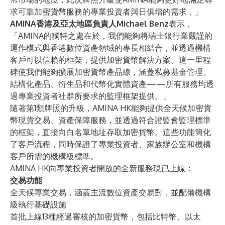
求可靠加密貨幣服務的專業投資者與日俱增的需求，」
AMINA香港及亞太地區負責人Michael Benz
表示，
「AMINA的獨特之處在於，我們能夠將瑞士銀行業嚴謹的
運作模式與香港數位資產領域的專長相結合，並透過機構
客戶可以信賴的框架，提供加密貨幣解決方案。這一里程
碑使我們能夠擴展加密貨幣產品線，涵蓋私募基金管理、
結構化產品、衍生品和代幣化實體資產——所有服務均透
過專業投資者社群所要求的監理框架提供。」
隨著第1類牌照的升級，AMINA HK能夠提供全天候加密貨
幣現貨交易、資產保障服務，並透過符合證監會監理標準
的框架，直接向白名單地址存取加密貨幣。這些功能簡化
了客戶流程，同時保證了專業投資者、家族辦公室和機構
客戶所需的機構級標準。
AMINA HK向專業投資者開放的全新服務現已上線：
交易功能
全天候專業交易，涵蓋主流數位資產交易對，並配備機構
級執行基礎設施
首批上線13種經過審核的加密貨幣，包括比特幣、以太