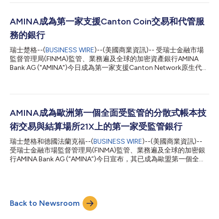
家錢包服務商驗證錢包所有權，並存入穩定幣和數位資產。從此，
客戶無需再人工複製錢包地址、在外部工具間切換，或完成以往所
需的多步驟驗證流程。 AMINA產品長Myles Harrison表示：「儘管
AMINA成為第一家支援Canton Coin交易和代管服
產業在機構採用方面取得了長足進步，但在不同平台和受監管的金
務的銀行
融機構之間安全高效地轉移加密資產仍然十分困難。向銀行存款以
往要求客戶在外部平台上完成錢包簽名，並透過多步驟人工流程來
瑞士楚格--(
BUSINESS WIRE
)--(美國商業資訊)-- 受瑞士金融市場
驗證地址。AMINA與Mesh的整合消除了這一摩擦。我們的客戶只
監督管理局(FINMA)監管、業務遍及全球的加密資產銀行AMINA
需在AMINA平台內點選幾下，即可選擇其錢包服務商、驗證所有權
Bank AG ("AMINA")今日成為第一家支援Canton Network原生代幣
並完成存款，使數位資產存款體驗達到了客戶在傳統金融中所期望
Canton Coin (CC)的銀行，為其客戶提供代管和交易服務。
的標準。驗證存款是第一步。未來，我們計畫將Mesh的互通連線
Canton Network是一個針對資本市場打造、具備隱私保護特性的
能力擴充到提款和支付，同時建構能夠讓...
公共區塊鏈。 近幾個月來，Canton獲得了顯著的機構採用動力，
吸引了包括DTCC、Visa和BitGo在內的傳統金融和去中心化金融
機構，這些機構正在該網路上建構下一代結算、代幣化、代管和抵
AMINA成為歐洲第一個全面受監管的分散式帳本技
押品工作流程。Canton同時還在打造鏈上資本市場生態系統，涵
術交易與結算場所21X上的第一家受監管銀行
蓋回購、借貸和包裝資產流轉等業務，所有業務均在為受監管參與
方設計的法規遵循及結算約束架構下運行。 AMINA將協助專業投
瑞士楚格和德國法蘭克福--(
BUSINESS WIRE
)--(美國商業資訊)--
資人、超級驗證節點以及在Canton網路上運行代幣化和結算工作
受瑞士金融市場監督管理局(FINMA)監管、業務遍及全球的加密銀
流程的機構減少業務摩擦。藉助受FINMA監管的單一機構平台，
行AMINA Bank AG (“AMINA”)今日宣布，其已成為歐盟第一個全面
AMINA的客戶可以代管和交易Canton Coin，並獲得他們期望從機
受監管的分散式帳本技術交易與結算系統(DLT TSS) 21X的上市保
構銀行合作夥伴那裡獲得的治理保障。 AMINA產品長Myl...
薦機構。AMINA是第一家以上市保薦機構身分加入21X生態系統的
受監管銀行。 結合AMINA與Tokeny在鏈上資產發行方面已有的合
作，此次夥伴關係打造了一套完整的代幣化基礎設施，解決了機構
Back to Newsroom
採用過程中的一大瓶頸：缺少一條連結受監管傳統資產代管與鏈上
發行和高流動性次級市場的端對端路徑。 此次合作正值代幣化從