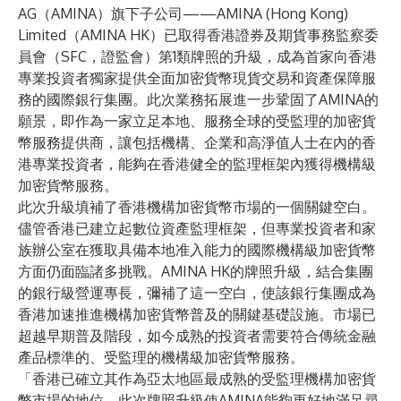
AG（AMINA）旗下子公司——AMINA (Hong Kong)
Limited（AMINA HK）已取得香港證券及期貨事務監察委
員會（SFC，證監會）第1類牌照的升級，成為首家向香港
專業投資者獨家提供全面加密貨幣現貨交易和資產保障服
務的國際銀行集團。此次業務拓展進一步鞏固了AMINA的
願景，即作為一家立足本地、服務全球的受監理的加密貨
幣服務提供商，讓包括機構、企業和高淨值人士在內的香
港專業投資者，能夠在香港健全的監理框架內獲得機構級
加密貨幣服務。
此次升級填補了香港機構加密貨幣市場的一個關鍵空白。
儘管香港已建立起數位資產監理框架，但專業投資者和家
族辦公室在獲取具備本地准入能力的國際機構級加密貨幣
方面仍面臨諸多挑戰。AMINA HK的牌照升級，結合集團
的銀行級營運專長，彌補了這一空白，使該銀行集團成為
香港加速推進機構加密貨幣普及的關鍵基礎設施。市場已
超越早期普及階段，如今成熟的投資者需要符合傳統金融
產品標準的、受監理的機構級加密貨幣服務。
「香港已確立其作為亞太地區最成熟的受監理機構加密貨
幣市場的地位，此次牌照升級使AMINA能夠更好地滿足尋