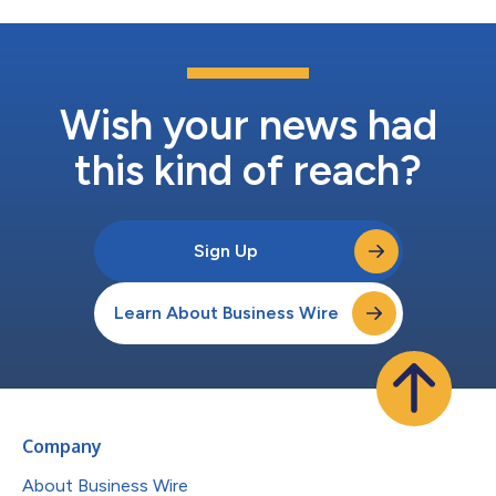
先導計畫轉向實際部署的金融基礎設施。鏈上真實世界資產(RWA)
規模從2022年的約50億美元成長至2025年中的逾240億美元，年
底可望突破380億美元。若計入穩定幣，代幣化資產價值已超過
3300億美元。 整合後的代幣化基礎設施連結了三個層面： AMINA
為底層傳統資產——公債、公司證券、國庫券和其他金融工具
——提供機構級代管和銀行服務，並擔任上市保薦機構，指導發
Wish your news had
行方將代幣化產品推向市場。 To...
this kind of reach?
Sign Up
Learn About Business Wire
Company
About Business Wire