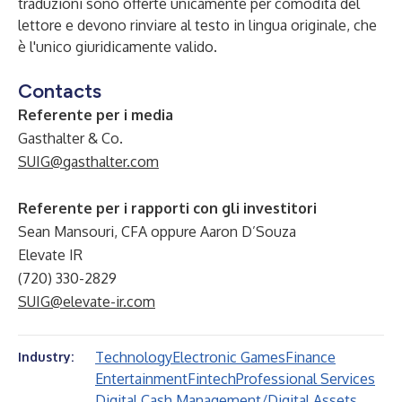
traduzioni sono offerte unicamente per comodità del
lettore e devono rinviare al testo in lingua originale, che
è l'unico giuridicamente valido.
Contacts
Referente per i media
Gasthalter & Co.
SUIG@gasthalter.com
Referente per i rapporti con gli investitori
Sean Mansouri, CFA oppure Aaron D’Souza
Elevate IR
(720) 330-2829
SUIG@elevate-ir.com
Technology
Electronic Games
Finance
Industry:
Entertainment
Fintech
Professional Services
Digital Cash Management/Digital Assets