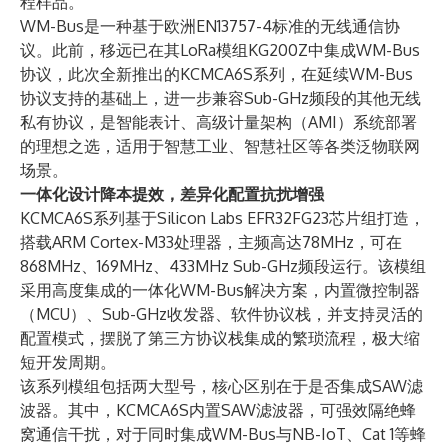
程样品。
WM-Bus是一种基于欧洲EN13757-4标准的无线通信协
议。此前，移远已在其LoRa模组KG200Z中集成WM-Bus
协议，此次全新推出的KCMCA6S系列，在延续WM-Bus
协议支持的基础上，进一步兼容Sub-GHz频段的其他无线
私有协议，是智能表计、高级计量架构（AMI）系统部署
的理想之选，适用于智慧工业、智慧社区等各类泛物联网
场景。
一体化设计降本提效，差异化配置抗扰增强
KCMCA6S系列基于Silicon Labs EFR32FG23芯片组打造，
搭载ARM Cortex-M33处理器，主频高达78MHz，可在
868MHz、169MHz、433MHz Sub-GHz频段运行。该模组
采用高度集成的一体化WM-Bus解决方案，内置微控制器
（MCU）、Sub-GHz收发器、软件协议栈，并支持灵活的
配置模式，摆脱了第三方协议栈集成的繁琐流程，极大缩
短开发周期。
该系列模组包括两大型号，核心区别在于是否集成SAW滤
波器。其中，KCMCA6S内置SAW滤波器，可强效隔绝蜂
窝通信干扰，对于同时集成WM-Bus与NB-IoT、Cat 1等蜂