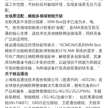
温工作范围，可轻松应对极端环境，实现多场景无压力适
配。
全场景适配，赋能多领域智能升级
在欧洲及中东部分国家，WM-Bus技术已成为水、电、
气、热等领域智能表计部署的“标配”，是AMI系统互联互
通的核心支撑，该技术在其他物联网连接场景，同样具备
广泛的适用性。
移远通信副总经理孙延明表示：“KCMCA6S系列WM-Bus
模组不仅能精准匹配欧洲智能表计与 AMI 系统的需求，更
可向广阔的泛物联网领域延伸，解锁更多创新场景。其兼
具结构紧凑与接口丰富的优势，以超强抗干扰能力和稳定
可靠的数据传输，为终端设备打造高效部署的快车道。”
关于移远通信
上海移远通信技术股份有限公司（股票代码：603236）是
全球领先的物联网整体解决方案供应商，拥有完备的IoT
产品和服务，涵盖蜂窝模组(5G/4G/3G/2G/LPWA)、车载
前装模组、智能模组（5G/4G/边缘计算）、短距离通信模
组(Wi-Fi&BT)、GNSS定位模组、卫星通信模组、天线等