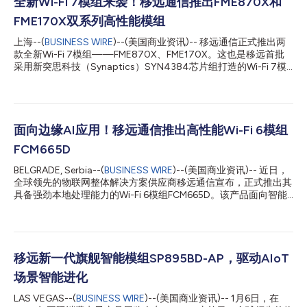
全新Wi-Fi 7模组来袭！移远通信推出FME870X和
FME170X双系列高性能模组
上海--(
BUSINESS WIRE
)--(美国商业资讯)-- 移远通信正式推出两
款全新Wi-Fi 7模组——FME870X、FME170X。这也是移远首批
采用新突思科技（Synaptics）SYN4384芯片组打造的Wi-Fi 7模
组，凭借高性能、高适配、易升级、多场景兼容等核心优势，全面
赋能机顶盒、游戏设备、智能网关、VR/AR设备等消费及商用终
端。 双封装设计，灵活适配不同平台 本次发布的FME870X和
FME170X均为三频Wi-Fi 7模组，拥有相同的高端功能配置，其核
心区别在于封装形式，为设备制造商提供了灵活的设计选择。 其
面向边缘AI应用！移远通信推出高性能Wi-Fi 6模组
中，FME870X采用紧凑型LCC封装，适配空间受限的终端设备设
FCM665D
计；FME170X搭载紧凑型M.2封装，支持插槽式安装，具备运维便
捷、散热余量充足的特点，适配模块化设计的终端系统。这一设计
BELGRADE, Serbia--(
BUSINESS WIRE
)--(美国商业资讯)-- 近日，
使得厂商可根据自身产品架构自由选型，大幅提升研发设计灵活
全球领先的物联网整体解决方案供应商移远通信宣布，正式推出其
性。 移远通信产品部副总经理孙延明表示：“此次推出的两款全新
具备强劲本地处理能力的Wi-Fi 6模组FCM665D。该产品面向智能
高端Wi-Fi 7模组可兼容客户主流的Linux、Android系统平台。我
家居、智能楼宇及工业物联网场景，集成高性能无线通信与设备端
们通过同一高配性能、双封装形态的产品布局，让研发团队能够根
高算力CPU，可广泛赋能智能照明、可视门铃、智能中控网关等终
据产品设计需求灵活选...
端设备，助力客户降低云端依赖，实现更快速、更稳定、更智能的
设备端决策。 移远通信副总经理孙延明表示：“当前，智能家居及
工业物联网设备的本地智能需求快速攀升，语音指令识别、实时图
移远新一代旗舰智能模组SP895BD-AP，驱动AIoT
像处理等功能对终端算力提出了更高要求。FCM665D具备高效的
场景智能进化
本地运算能力，且采用紧凑型模块化设计，既能为客户提供充足的
本地运算资源，又具备易集成、易部署的优势，将为客户加速产品
LAS VEGAS--(
BUSINESS WIRE
)--(美国商业资讯)-- 1月6日，在
智能化升级提供可靠支持。” 双开发套件加持，适配多元场景开发