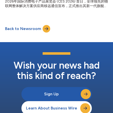
2026年国际消费电子产品展览会 (CES 2026) 首日，全球领先的物
需求 随着全球智能家居与智能楼宇自动化普及加速，边缘AI技术正
联网整体解决方案供应商移远通信宣布，正式推出其新一代旗舰级
成为提升终端实时性与可靠性的关键。据Juniper Research预测，
智能模组SP895BD-AP。 该模组搭载高通跃龙™ Q-8750处理器，
2030年全球工业智能楼宇设备部署量将突破1.65亿台，相较2025
具备更强大的图形处理能力、更卓越的影像视觉效果和更先进的AI
年的2600万台实现大幅增长。在此背景...
计算性能，能够精准契合视频会议、超高清显示、图像合成、算力
板卡、智慧零售以及智能家居等高端设备的严苛需求，为AIoT产业
Back to Newsroom
从“基础智能”向“高阶智算”跨越提供核心硬件支撑。 移远通信COO
张栋表示：“在AIoT向‘高阶智能’迈进的关键阶段，终端设备对算
力、多媒体处理能力的需求正迎来爆发式增长。此次推出的新一代
旗舰智能模组SP895BD-AP，是移远立足产业需求、深耕边缘智能
领域的重要成果。依托高通跃龙Q-8750处理器，该模组实现了
CPU、GPU、AI引擎的性能提升及8K多媒体处理能力，为高端AIoT
场景提供‘算力与能效兼顾’的方案，加速产业数智化升级进程。”
3nm工艺加持：硬核性能与AI算力双跃升 SP895BD-AP以先进的硬
Wish your news had
件架构...
this kind of reach?
Sign Up
Learn About Business Wire