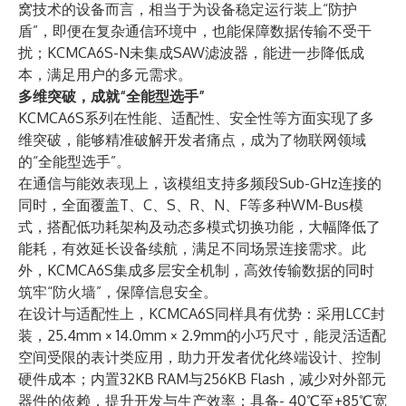
窝技术的设备而言，相当于为设备稳定运行装上“防护
盾”，即便在复杂通信环境中，也能保障数据传输不受干
扰；KCMCA6S-N未集成SAW滤波器，能进一步降低成
本，满足用户的多元需求。
多维突破，成就“全能型选手”
KCMCA6S系列在性能、适配性、安全性等方面实现了多
维突破，能够精准破解开发者痛点，成为了物联网领域
的“全能型选手”。
在通信与能效表现上，该模组支持多频段Sub-GHz连接的
同时，全面覆盖T、C、S、R、N、F等多种WM-Bus模
式，搭配低功耗架构及动态多模式切换功能，大幅降低了
能耗，有效延长设备续航，满足不同场景连接需求。此
外，KCMCA6S集成多层安全机制，高效传输数据的同时
筑牢“防火墙”，保障信息安全。
在设计与适配性上，KCMCA6S同样具有优势：采用LCC封
装，25.4mm × 14.0mm × 2.9mm的小巧尺寸，能灵活适配
空间受限的表计类应用，助力开发者优化终端设计、控制
硬件成本；内置32KB RAM与256KB Flash，减少对外部元
器件的依赖，提升开发与生产效率；具备- 40℃至+85℃宽