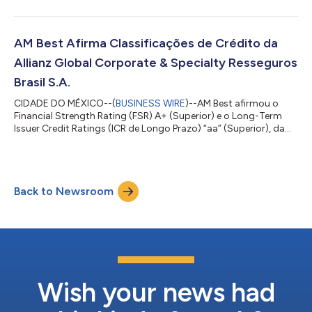
Austral Seguradora S.A. Ao mesmo tempo, a AM Best afirmou o
ICR de Longo Prazo "bbb-" (Bom) da Austral Participações S.A.
A perspectiva desses Ratings de Crédito (ratings) é estável.
Todas as empresas estão domiciliadas no Brasil e,
AM Best Afirma Classificações de Crédito da
coletivamente, são denom...
Allianz Global Corporate & Specialty Resseguros
Brasil S.A.
CIDADE DO MÉXICO--(
BUSINESS WIRE
)--AM Best afirmou o
Financial Strength Rating (FSR) A+ (Superior) e o Long-Term
Issuer Credit Ratings (ICR de Longo Prazo) “aa” (Superior), da
Allianz Global Corporate & Specialty Resseguros Brasil S.A.
(AGCS Re Brasil) (São Paulo, Brasil). A perspectiva desses
Ratings de Crédito (ratings) é estável. Os ratings refletem a
importância estratégica da AGCS Re Brasil como subsidiária da
Back to Newsroom
AGCS SE (Allianz) que em consolidado possui uma solidez de
balanço patrimoni...
Wish your news had