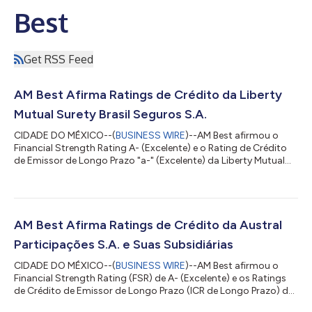
Best
Get RSS Feed
AM Best Afirma Ratings de Crédito da Liberty
Mutual Surety Brasil Seguros S.A.
CIDADE DO MÉXICO--(
BUSINESS WIRE
)--AM Best afirmou o
Financial Strength Rating A- (Excelente) e o Rating de Crédito
de Emissor de Longo Prazo "a-" (Excelente) da Liberty Mutual
Surety Brasil Seguros S.A. (LMSB) (São Paulo, Brasil). A
perspectiva desses Ratings de Crédito (ratings) é estável. Os
ratings refletem a solidez do balanço patrimonial da LMSB, que
a AM Best avalia como forte, bem como seu desempenho
operacional adequado, perfil empresarial limitado e gestão de
AM Best Afirma Ratings de Crédito da Austral
risco da empresa (ERM) ap...
Participações S.A. e Suas Subsidiárias
CIDADE DO MÉXICO--(
BUSINESS WIRE
)--AM Best afirmou o
Financial Strength Rating (FSR) de A- (Excelente) e os Ratings
de Crédito de Emissor de Longo Prazo (ICR de Longo Prazo) de
"a-" (Excelente) da Austral Resseguradora S.A. (Austral Re) e da