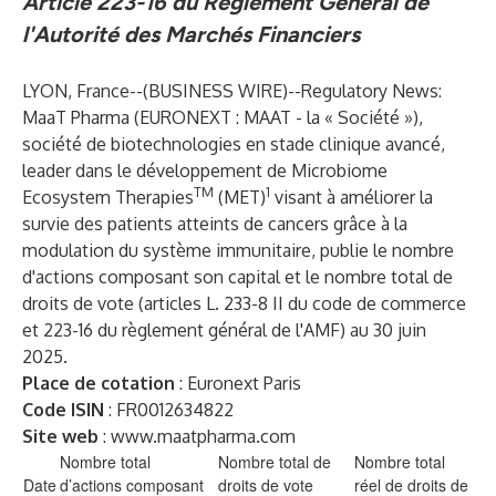
Article 223-16 du Règlement Général de
l'Autorité des Marchés Financiers
LYON, France--(
BUSINESS WIRE
)--
Regulatory News:
MaaT Pharma
(EURONEXT : MAAT - la « Société »),
société de biotechnologies en stade clinique avancé,
leader dans le développement de Microbiome
TM
1
Ecosystem Therapies
(MET)
visant à améliorer la
survie des patients atteints de cancers grâce à la
modulation du système immunitaire,
publie le nombre
d'actions composant son capital et le nombre total de
droits de vote (articles L. 233-8 II du code de commerce
et 223-16 du règlement général de l'AMF) au 30 juin
2025.
Place de cotation
: Euronext Paris
Code ISIN
: FR0012634822
Site web
:
www.maatpharma.com
Nombre total
Nombre total de
Nombre total
Date
d’actions composant
droits de vote
réel de droits de