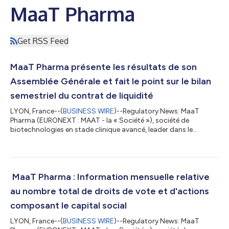
MaaT Pharma
Get RSS Feed
MaaT Pharma présente les résultats de son
Assemblée Générale et fait le point sur le bilan
semestriel du contrat de liquidité
LYON, France--(
BUSINESS WIRE
)--Regulatory News: MaaT
Pharma (EURONEXT : MAAT - la « Société »), société de
biotechnologies en stade clinique avancé, leader dans le
développement de Microbiome Ecosystem TherapiesTM (MET)1
visant à améliorer la survie des patients atteints de cancers,
présente les résultats de son Assemblée Générale ordinaire
annuelle et extraordinaire qui s’est réunie le mardi 16 juin 2026 à
9h30 dans les locaux de la Société et a été retransmise en
MaaT Pharma : Information mensuelle relative
direct (replay disponible ici...
au nombre total de droits de vote et d'actions
composant le capital social
LYON, France--(
BUSINESS WIRE
)--Regulatory News: MaaT