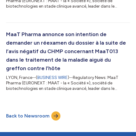
Pharma (EURONEXT : MAAT - la « Société »), société de
biotechnologies en stade clinique avancé, leader dans le
développement de Microbiome Ecosystem TherapiesTM (MET)1
visant à améliorer la survie des patients atteints de cancers
grâce à la modulation du système immunitaire, publie le
nombre d'actions composant son capital et le nombre total de
droits de vote (articles L. 233-8 II du code de commerce et 223-
MaaT Pharma annonce son intention de
16 du règlement général de l'AMF) a...
demander un réexamen du dossier à la suite de
l’avis négatif du CHMP concernant MaaT013
dans le traitement de la maladie aiguë du
greffon contre l’hôte
LYON, France--(
BUSINESS WIRE
)--Regulatory News: MaaT
Pharma (EURONEXT : MAAT - la « Société »), société de
biotechnologies en stade clinique avancé, leader dans le
développement de Microbiome Ecosystem TherapiesTM (MET)
visant à améliorer la survie des patients atteints de cancer
grâce à la modulation du système immunitaire, annonce
aujourd’hui que le CHMP de l’EMA a adopté un avis négatif sur la
Back to Newsroom
demande d’AMM conditionnelle concernant MaaT013, nom
commercial Xervyteg®, pour le traitement de la...