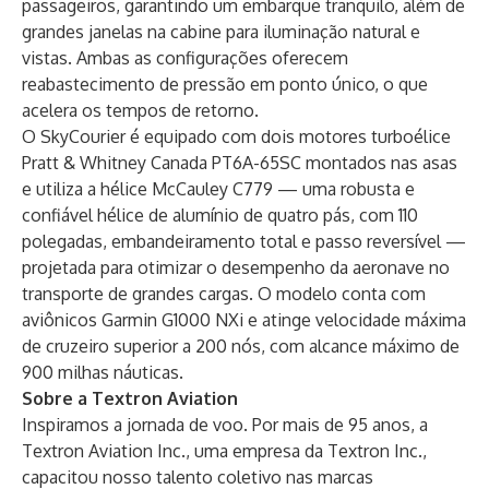
passageiros, garantindo um embarque tranquilo, além de
grandes janelas na cabine para iluminação natural e
vistas. Ambas as configurações oferecem
reabastecimento de pressão em ponto único, o que
acelera os tempos de retorno.
O SkyCourier é equipado com dois motores turboélice
Pratt & Whitney Canada PT6A-65SC montados nas asas
e utiliza a hélice McCauley C779 — uma robusta e
confiável hélice de alumínio de quatro pás, com 110
polegadas, embandeiramento total e passo reversível —
projetada para otimizar o desempenho da aeronave no
transporte de grandes cargas. O modelo conta com
aviônicos Garmin G1000 NXi e atinge velocidade máxima
de cruzeiro superior a 200 nós, com alcance máximo de
900 milhas náuticas.
Sobre a Textron Aviation
Inspiramos a jornada de voo. Por mais de 95 anos, a
Textron Aviation Inc., uma empresa da Textron Inc.,
capacitou nosso talento coletivo nas marcas