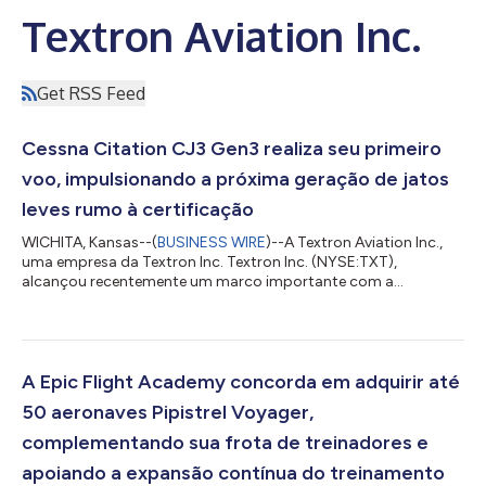
Textron Aviation Inc.
Get RSS Feed
Cessna Citation CJ3 Gen3 realiza seu primeiro
voo, impulsionando a próxima geração de jatos
leves rumo à certificação
WICHITA, Kansas--(
BUSINESS WIRE
)--A Textron Aviation Inc.,
uma empresa da Textron Inc. Textron Inc. (NYSE:TXT),
alcançou recentemente um marco importante com a
conclusão do primeiro voo do protótipo Cessna Citation CJ3
Gen3, impulsionando a próxima geração de jatos leves rumo à
certificação. Com este marco, os três jatos leves Citation de
nova geração — o CJ4 Gen3, o CJ3 Gen3 e o M2 Gen3 —
entraram na fase de testes de voo, demonstrando o contínuo
A Epic Flight Academy concorda em adquirir até
progresso do portfólio de jatos leves de nova g...
50 aeronaves Pipistrel Voyager,
complementando sua frota de treinadores e
apoiando a expansão contínua do treinamento