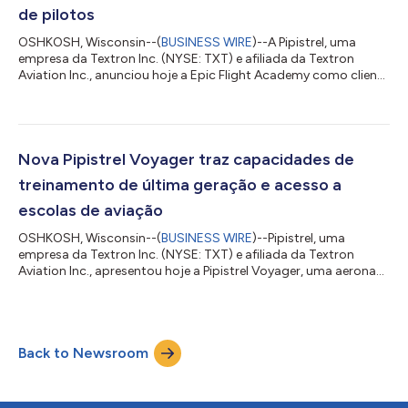
de pilotos
OSHKOSH, Wisconsin--(
BUSINESS WIRE
)--A Pipistrel, uma
empresa da Textron Inc. (NYSE: TXT) e afiliada da Textron
Aviation Inc., anunciou hoje a Epic Flight Academy como cliente
de lançamento do Pipistrel Voyager durante a conferência de
imprensa da Textron Aviation na EAA AirVenture 2026. A
empresa assinou um contrato de compra para até 50
aeronaves Voyager, com um pedido de 10 entregas iniciais a
partir de 2027 e opções para até 20 aeronaves adicionais em
Nova Pipistrel Voyager traz capacidades de
2028 e 20 em 2029, apoiando a expansão...
treinamento de última geração e acesso a
escolas de aviação
OSHKOSH, Wisconsin--(
BUSINESS WIRE
)--Pipistrel, uma
empresa da Textron Inc. (NYSE: TXT) e afiliada da Textron
Aviation Inc., apresentou hoje a Pipistrel Voyager, uma aeronave
de treinamento de última geração projetada para expandir as
capacidades das escolas de voo, mantendo a eficiência e a
simplicidade que proprietários e operadores esperam da
Pipistrel. Desenvolvida especificamente para atender às
Back to Newsroom
exigências em evolução do treinamento de pilotos, a Voyager
foi projetada para estar conforme a...