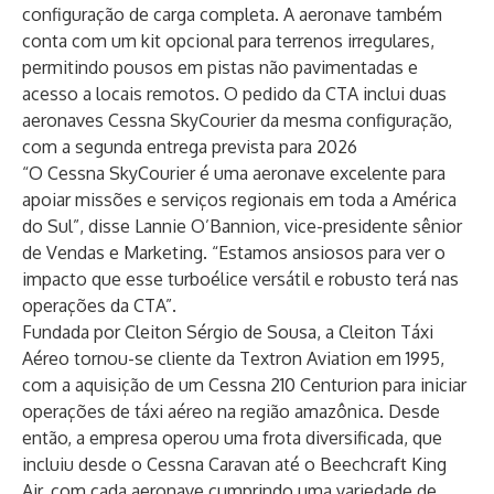
configuração de carga completa. A aeronave também
conta com um kit opcional para terrenos irregulares,
permitindo pousos em pistas não pavimentadas e
acesso a locais remotos. O pedido da CTA inclui duas
aeronaves Cessna SkyCourier da mesma configuração,
com a segunda entrega prevista para 2026
“O Cessna SkyCourier é uma aeronave excelente para
apoiar missões e serviços regionais em toda a América
do Sul”, disse Lannie O’Bannion, vice-presidente sênior
de Vendas e Marketing. “Estamos ansiosos para ver o
impacto que esse turboélice versátil e robusto terá nas
operações da CTA”.
Fundada por Cleiton Sérgio de Sousa, a Cleiton Táxi
Aéreo tornou-se cliente da Textron Aviation em 1995,
com a aquisição de um Cessna 210 Centurion para iniciar
operações de táxi aéreo na região amazônica. Desde
então, a empresa operou uma frota diversificada, que
incluiu desde o Cessna Caravan até o Beechcraft King
Air, com cada aeronave cumprindo uma variedade de