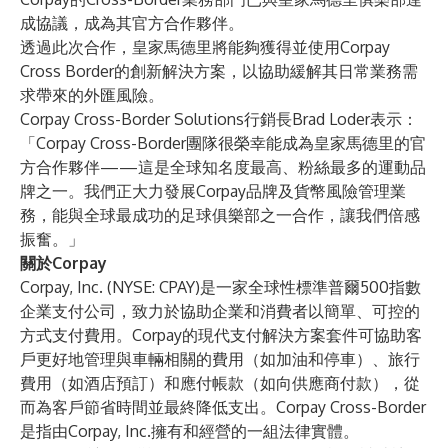
成協議，成為其官方合作夥伴。
透過此次合作，皇家馬德里將能夠獲得並使用Corpay
Cross Border的創新解決方案，以協助緩解其日常業務需
求帶來的外匯風險。
Corpay Cross-Border Solutions行銷長Brad Loder表示：
「Corpay Cross-Border團隊很榮幸能成為皇家馬德里的官
方合作夥伴——這是全球知名度最高、粉絲最多的運動品
牌之一。我們正大力發展Corpay品牌及貨幣風險管理業
務，能與全球最成功的足球俱樂部之一合作，讓我們倍感
振奮。」
關於Corpay
Corpay, Inc. (NYSE: CPAY)是一家全球性標準普爾500指數
企業支付公司，致力於協助企業和消費者以簡單、可控的
方式支付費用。Corpay的現代支付解決方案套件可協助客
戶更好地管理與車輛相關的費用（如加油和停車）、旅行
費用（如酒店預訂）和應付帳款（如向供應商付款），從
而為客戶節省時間並最終降低支出。Corpay Cross-Border
是指由Corpay, Inc.擁有和經營的一組法律實體。