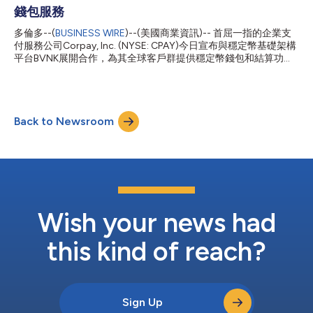
Cross-Border Solutions行銷長Brad Loder表示：「Fever代表全
錢包服務
球現場娛樂和活動票務技術的未來，我們很榮幸被指定為他們的獨
家官方外匯合作夥伴。此次合作鞏固了我們在現場娛樂產業身為企
多倫多--(
BUSINESS WIRE
)--(美國商業資訊)-- 首屈一指的企業支
業支付和貨幣風險管理解決方案領導廠商的地位，同時也將我們的
付服務公司Corpay, Inc. (NYSE: CPAY)今日宣布與穩定幣基礎架構
全球合作夥伴計畫擴充到了活動票務領域。我們期待在Fever繼續
平台BVNK展開合作，為其全球客戶群提供穩定幣錢包和結算功
擴大全球業務的過程中為其提供支援。」 Fever財務長Raúl Lara表
能。 本次整合將使Corpay客戶可同時查看穩定幣餘額和法定貨幣
示：「我們的業務遍及5...
餘額，並為客戶提供內建的穩定幣錢包，可在平台內傳送、接收、
儲存和兌換穩定幣。客戶即日起可使用全天候支付通道，不受傳統
銀行營業時間和系統限制。 Corpay還將在資金管理業務中整合穩
Back to Newsroom
定幣通道，降低對預存資金帳戶的依賴，提升資金使用效率，並改
善自有專屬網路以外的全球資金流轉效率。 Corpay服務於全球超
過80萬家客戶，每月處理逾120億美元企業支付業務和260億美元
外匯業務，涵蓋超過145種貨幣。新增穩定幣結算業務擴充了
Corpay的支付網路，為客戶根據自身具體需求管理境內和跨境交
易提供更多方式。 Corpay Cross-Border Solutions集團總裁Mark
Frey表示：「對於我們這樣的業務規模，快速、可靠的流動性流轉
能力至關重要。穩定幣帶來7天24小時全天候結算能力，強化了我
Wish your news had
們現有的基礎...
this kind of reach?
Sign Up