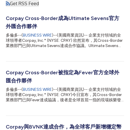
Get RSS Feed
Corpay Cross-Border成為Ultimate Sevens官方
外匯合作夥伴
多倫多--(
BUSINESS WIRE
)--(美國商業資訊)-- 企業支付領域的全
球領導者Corpay, Inc.* (NYSE: CPAY) 欣然宣布，其Cross-Border
業務部門已與Ultimate Sevens達成合作協議。Ultimate Sevens由
BIA Sports Group提供支援，是全新推出的全球七人制橄欖球錦標
賽，將於2026年8月正式啟動。根據協議，Corpay將成為
Ultimate Sevens的獨家官方全球外匯合作夥伴，以及賽事合作夥
伴——Ultimate Sevens Playmaker。 作為該錦標賽的獨家外匯合
作夥伴，Corpay Cross-Border將為Ultimate Sevens提供全面的
Corpay Cross-Border被指定為Fever官方全球外
外匯風險管理解決方案，協助其管理日常業務活動中的外匯曝險。
匯合作夥伴
利用Corpay Cross-Border屢獲殊榮的平台，Ultimate Sevens將
能夠一站式管理全球支付業務。 Corpay Cross-Border Solutions
多倫多--(
BUSINESS WIRE
)--(美國商業資訊)-- 企業支付領域的全
行銷長Brad Loder表示：「Corpay Cross-Border非常高興能夠成
球領導者Corpay, Inc.* (NYSE: CPAY)今日宣布，其Cross-Border
為Ultimate Seven...
業務部門已與Fever達成協議，後者是全球首屈一指的現場娛樂發
現和票務平台，專注於沉浸式體驗、燭光音樂會和互動快閃活動。
根據協議，Corpay將成為Fever的獨家官方全球外匯(FX)合作夥
伴。 透過此次合作，Fever在北美、墨西哥、英國、歐洲、中東和
非洲以及亞太地區的全球業務將能夠利用Corpay Cross-Border的
創新解決方案，協助管理日常業務活動產生的外匯風險。 Corpay
Corpay與BVNK達成合作，為全球客戶新增穩定幣