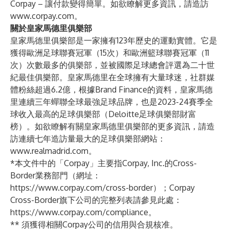
Corpay – 讓付款變得簡單。如欲瞭解更多資訊，請造訪
www.corpay.com
。
關於皇家馬德里俱樂部
皇家馬德里俱樂部是一家擁有123年歷史的運動實體。它是
獲得歐洲足球聯賽冠軍（15次）和歐洲籃球聯賽冠軍（11
次）次數最多的俱樂部，並被國際足球總會評選為二十世
紀最佳俱樂部。皇家馬德里在全球擁有大量球迷，社群媒
體粉絲超過6.2億，根據Brand Finance的資料，皇家馬德
里連續三年蟬聯全球最強足球品牌，也是2023-24賽季全
球收入最高的足球俱樂部（Deloitte足球俱樂部財富
榜）。如欲瞭解有關皇家馬德里俱樂部的更多資訊，請造
訪連續七年造訪量最大的足球俱樂部網站：
www.realmadrid.com
。
*本文件中的「Corpay」主要指Corpay, Inc.的Cross-
Border業務部門（網址：
https://www.corpay.com/cross-border
）；Corpay
Cross-Border旗下公司的完整列表請參見此處：
https://www.corpay.com/compliance
。
** 須獲得相關Corpay公司的信用與合規核准。