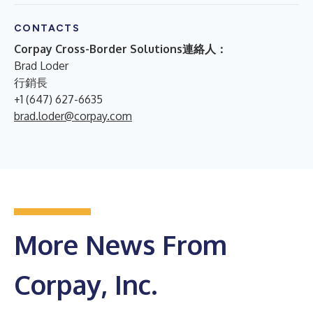
CONTACTS
Corpay Cross-Border Solutions連絡人：
Brad Loder
行銷長
+1 (647) 627-6635
brad.loder@corpay.com
More News From
Corpay, Inc.