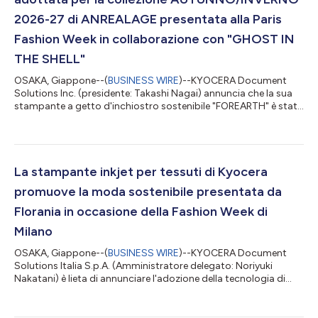
2026-27 di ANREALAGE presentata alla Paris
Fashion Week in collaborazione con "GHOST IN
THE SHELL"
OSAKA, Giappone--(
BUSINESS WIRE
)--KYOCERA Document
Solutions Inc. (presidente: Takashi Nagai) annuncia che la sua
stampante a getto d'inchiostro sostenibile "FOREARTH" è stata
utilizzata per la stampa su tessuto degli abiti presentati
martedì 3 marzo 2026 alla collezione AUTUNNO/INVERNO
2026-27 dal brand di moda ANREALAGE in occasione della
Paris Fashion Week. La collezione ha proposto 27 look, di cui 15
con stampe FOREARTH. Sin dalla sfilata 2024, ANREALAGE ha
La stampante inkjet per tessuti di Kyocera
adottato FOREARTH per la stampa s...
promuove la moda sostenibile presentata da
Florania in occasione della Fashion Week di
Milano
OSAKA, Giappone--(
BUSINESS WIRE
)--KYOCERA Document
Solutions Italia S.p.A. (Amministratore delegato: Noriyuki
Nakatani) è lieta di annunciare l'adozione della tecnologia di
stampa della nostra stampante inkjet sostenibile per tessuti
"FOREARTH" per la realizzazione della collezione
autunno/inverno 2026/2027 del marchio di moda italiano