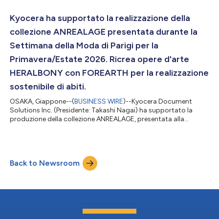
Florania. La collezione è stata presentata a Milano giovedì 26
febbraio, durante la prima sfilata di Florania prevista nel
Kyocera ha supportato la realizzazione della
calendario ufficiale della Fashion Wee...
collezione ANREALAGE presentata durante la
Settimana della Moda di Parigi per la
Primavera/Estate 2026. Ricrea opere d'arte
HERALBONY con FOREARTH per la realizzazione
sostenibile di abiti.
OSAKA, Giappone--(
BUSINESS WIRE
)--Kyocera Document
Solutions Inc. (Presidente: Takashi Nagai) ha supportato la
produzione della collezione ANREALAGE, presentata alla
settimana della moda di Parigi Primavera/Estate 2026 il 30
settembre 2025, utilizzando opere d'arte realizzate da artisti
selezionati da HERALBONY. La collezione, composta da 30
completi, di cui 26 hanno visto l'impiego di tessuti stampati
Back to Newsroom
con la stampante tessile a getto d'inchiostro sostenibile
"FOREARTH". La stampa FOREARTH è st...