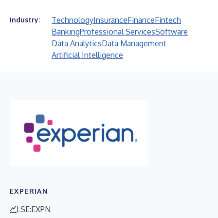
Technology
Insurance
Finance
Fintech
Industry:
Banking
Professional Services
Software
Data Analytics
Data Management
Artificial Intelligence
EXPERIAN
LSE:EXPN