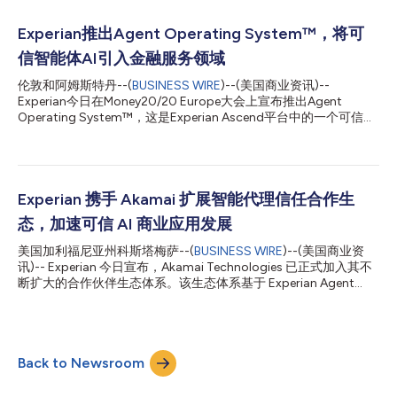
反映了以与构建AI相同的严谨性来治理AI的重要性日益增加。金融
机构需要在不牺牲透明度、问责制或监管合规性的前提下扩大AI应
Experian推出Agent Operating System™，将可
用规模。我们的愿景是提供一个集成的智能体平台，使组织能够自
信智能体AI引入金融服务领域
信地将可信赖的AI投入运营，帮助他们从构建模型转向在企业规模
上部署可信赖的AI。” 该奖项表彰了Experian在模型风险管理方面
伦敦和阿姆斯特丹--(
BUSINESS WIRE
)--(美国商业资讯)--
的综合方法，该方法允许组织在从开发到部署和持续监控的整个生
Experian今日在Money20/20 Europe大会上宣布推出Agent
命周期中治理分析和AI模型。该解决方案建立在Experian Ascend
Operating System™，这是Experian Ascend平台中的一个可信智
Platform™的基础之上，将可信赖的数据、特征工程、模型运营、
能体AI层。 Experian Agent Operating System旨在帮助金融服务
决策和风险分析与模型注册、版本控制、自动验证、可解释...
机构成功超越AI实验阶段，安全地规模化应用智能体AI，从而彻底
变革决策制定、客户体验和日常运营。它通过共同的信任、语义和
编排层，辅之以清晰的控制、可审计性和人工监督，让来自
Experian、客户和合作伙伴的AI智能体能够协同工作。 此次发布正
Experian 携手 Akamai 扩展智能代理信任合作生
值金融服务公司加速投资AI，但在规模化应用方面仍面临重大障碍
态，加速可信 AI 商业应用发展
之际。Experian的最新研究*显示，近一半(48%)的全球机构表示
将数据整合到AI工作流中仍然十分困难，三分之一指出数据沿袭不
美国加利福尼亚州科斯塔梅萨--(
BUSINESS WIRE
)--(美国商业资
明，另有三分之一表示数据分散在不同的团队和系统中。 与此同
讯)-- Experian 今日宣布，Akamai Technologies 已正式加入其不
时，消费者越来越愿意让AI代表自己行事，55%**的受访者愿意使
断扩大的合作伙伴生态体系。该生态体系基于 Experian Agent
用AI工具进行在线购买或预订，在25-39岁的人群中，这一比例高
Trust™ 框架构建，旨在进一步推动安全、可信的 AI 驱动商业发
达70%。 Experian软件解决方案AI...
展；与此同时，合作伙伴 Skyfire 也将协同支持新兴支付创新的发
展。 随着 AI 智能代理逐步具备自主搜索、决策与交易能力，企业
正面临一项核心挑战：当一项行为不再由人类直接发起时，如何确
Back to Newsroom
保其可信性。若无法在人类与 AI 智能代理之间建立经过验证的关
联，自主商业生态将衍生出欺诈、身份冒用以及未经授权交易等新
型风险。Experian Agent Trust 正是在这一背景下推出，旨在为智