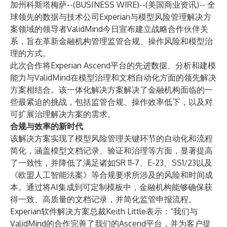
加州科斯塔梅萨--(
BUSINESS WIRE
)--
(美国商业资讯)-- 全
球领先的数据与技术公司
Experian
与模型风险管理解决方
案领域的领导者
ValidMind
今日宣布建立战略合作伙伴关
系，旨在革新金融机构管理监管合规、操作风险和模型治
理的方式。
此次合作将Experian Ascend平台的先进数据、分析和建模
能力与ValidMind在模型治理和文档自动化方面的领先解决
方案相结合。该一体化解决方案解决了金融机构面临的一
些最紧迫的挑战，包括监管合规、操作效率低下，以及对
可扩展治理解决方案的需求。
合规与效率的新时代
该解决方案实现了模型风险管理关键环节的自动化和流程
简化，涵盖模型文档记录、验证和治理等方面，显著提高
了一致性，并降低了满足诸如SR 11-7、E-23、SS1/23以及
《欧盟人工智能法案》等合规要求所涉及的风险和时间成
本。通过将AI集成到可定制模板中，金融机构能够确保获
得一致、高质量的文档记录，并简化监管申报流程。
Experian软件解决方案总裁Keith Little表示：“我们与
ValidMind的合作完善了我们的Ascend平台，并为客户提