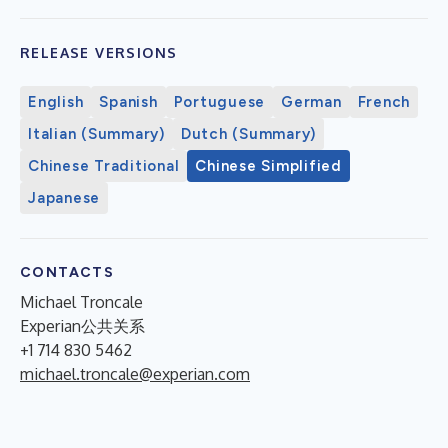
RELEASE VERSIONS
English
Spanish
Portuguese
German
French
Italian (Summary)
Dutch (Summary)
Chinese Traditional
Chinese Simplified
Japanese
CONTACTS
Michael Troncale
Experian公共关系
+1 714 830 5462
michael.troncale@experian.com