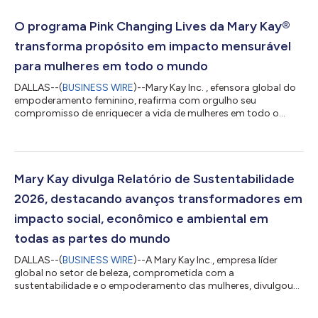
O programa Pink Changing Lives da Mary Kay®
transforma propósito em impacto mensurável
para mulheres em todo o mundo
DALLAS--(
BUSINESS WIRE
)--Mary Kay Inc. , efensora global do
empoderamento feminino, reafirma com orgulho seu
compromisso de enriquecer a vida de mulheres em todo o
mundo por meio de sua marca registrada o programa Pink
Changing Lives® – uma iniciativa global multifacetada que
combina doações com propósito e marketing de causa para
gerar um impacto significativo e mensurável em diversas
comunidades. Desde 1996, o programa já destinou mais de
Mary Kay divulga Relatório de Sustentabilidade
230 milhões de dólares em doações monetárias e de prod...
2026, destacando avanços transformadores em
impacto social, econômico e ambiental em
todas as partes do mundo
DALLAS--(
BUSINESS WIRE
)--A Mary Kay Inc., empresa líder
global no setor de beleza, comprometida com a
sustentabilidade e o empoderamento das mulheres, divulgou
hoje seu Relatório de Sustentabilidade de 2026. O relatório
detalha o progresso em direção às metas da empresa para