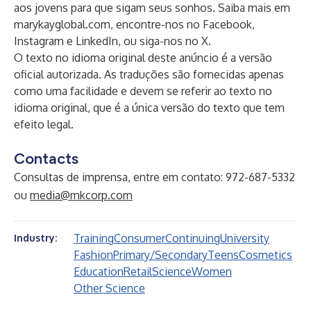
aos jovens para que sigam seus sonhos. Saiba mais em
marykayglobal.com
, encontre-nos no
Facebook
,
Instagram
e
LinkedIn
, ou siga-nos no
X
.
O texto no idioma original deste anúncio é a versão
oficial autorizada. As traduções são fornecidas apenas
como uma facilidade e devem se referir ao texto no
idioma original, que é a única versão do texto que tem
efeito legal.
Contacts
Consultas de imprensa, entre em contato: 972-687-5332
ou
media@mkcorp.com
Training
Consumer
Continuing
University
Industry:
Fashion
Primary/Secondary
Teens
Cosmetics
Education
Retail
Science
Women
Other Science