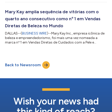
2030 e comemora as conquistas de 2025 e as mais recentes,
que continuam impulsionando mudanças positivas
globalmente. O relatório anual destaca a dedicação de
Mary Kay amplia sequência de vitórias com o
décadas da Mary Kay à sustentabilidade social, econômica e
quarto ano consecutivo como nº 1 em Vendas
ambie...
Diretas de Beleza no Mundo
DALLAS--(
BUSINESS WIRE
)--Mary Kay Inc., empresa icônica de
beleza e empreendedorismo, foi mais uma vez nomeada a
marca nº 1 em Vendas Diretas de Cuidados com a Pele e
Maquiagem no Mundo1 pela Euromonitor International,
mantendo seu legado de excelência pelo quarto ano
consecutivo . “Conquistar o 1º lugar no ranking global da
Euromonitor pelo quarto ano consecutivo é um forte
Back to Newsroom
reconhecimento do impacto de nossas Consultoras de Beleza
Independentes em todo o mundo, que impulsionam nosso
sucesso di...
Wish your news had
this kind of reach?