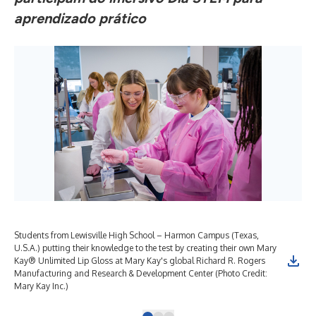
aprendizado prático
Students from Lewisville High School – Harmon Campus (Texas,
Stu
U.S.A.) putting their knowledge to the test by creating their own Mary
U.S
Kay® Unlimited Lip Gloss at Mary Kay's global Richard R. Rogers
Sci
Manufacturing and Research & Development Center (Photo Credit:
Res
Mary Kay Inc.)