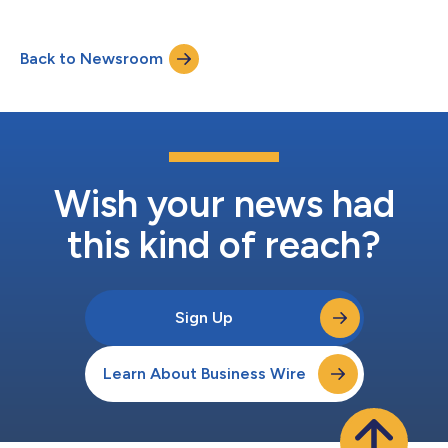
fragrâncias, escolheu a Kinaxis para modernizar suas
capacidades de planejamento, à medida que acelera seu
crescimento global como parte de uma iniciativa de
Back to Newsroom
transformação corporativa mais ampla. Com sede no sul da
França e uma presença global significativa que...
Wish your news had
this kind of reach?
Sign Up
Learn About Business Wire