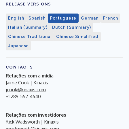
RELEASE VERSIONS
English
Spanish
Portuguese
German
French
Italian (Summary)
Dutch (Summary)
Chinese Traditional
Chinese Simplified
Japanese
CONTACTS
Relações com a mídia
Jaime Cook | Kinaxis
jcook@kinaxis.com
+1 289-552-4640
Relações com investidores
Rick Wadsworth | Kinaxis
rwadsworth@kinaxis.com