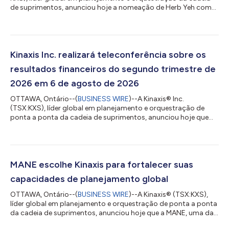
de suprimentos, anunciou hoje a nomeação de Herb Yeh como
diretor financeiro e diretor de estratégia, a partir do dia 27 de
julho de 2026. Nessa função, ele supervisionará a organização
financeira global e as operações de estratégia corporativa da
empresa, liderando todas as áreas de finanças, contabilidade,
relações com investidores, estratégia corporativa e
Kinaxis Inc. realizará teleconferência sobre os
desenvolvimento corpo...
resultados financeiros do segundo trimestre de
2026 em 6 de agosto de 2026
OTTAWA, Ontário--(
BUSINESS WIRE
)--A Kinaxis® Inc.
(TSX:KXS), líder global em planejamento e orquestração de
ponta a ponta da cadeia de suprimentos, anunciou hoje que
agendou uma teleconferência para discutir seus resultados
financeiros do segundo trimestre encerrado em 30 de junho de
2026. A teleconferência será realizada na quinta-feira, 6 de
agosto de 2026, às 8h30 (horário do leste dos EUA), com a
participação de Razat Gaurav, CEO, e Peter Yaraskavitch, Vice-
MANE escolhe Kinaxis para fortalecer suas
Presidente de Planejamento e Anál...
capacidades de planejamento global
OTTAWA, Ontário--(
BUSINESS WIRE
)--A Kinaxis® (TSX:KXS),
líder global em planejamento e orquestração de ponta a ponta
da cadeia de suprimentos, anunciou hoje que a MANE, uma das
cinco principais organizações do mundo no setor de aromas e