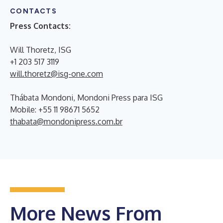
CONTACTS
Press Contacts:
Will Thoretz, ISG
+1 203 517 3119
will.thoretz@isg-one.com
Thábata Mondoni, Mondoni Press para ISG
Mobile: +55 11 98671 5652
thabata@mondonipress.com.br
More News From