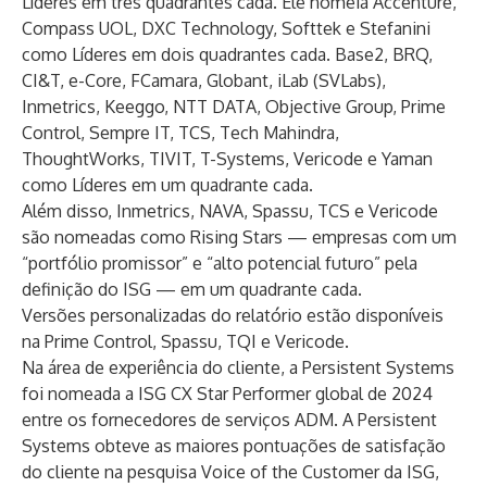
Líderes em três quadrantes cada. Ele nomeia Accenture,
Compass UOL, DXC Technology, Softtek e Stefanini
como Líderes em dois quadrantes cada. Base2, BRQ,
CI&T, e-Core, FCamara, Globant, iLab (SVLabs),
Inmetrics, Keeggo, NTT DATA, Objective Group, Prime
Control, Sempre IT, TCS, Tech Mahindra,
ThoughtWorks, TIVIT, T-Systems, Vericode e Yaman
como Líderes em um quadrante cada.
Além disso, Inmetrics, NAVA, Spassu, TCS e Vericode
são nomeadas como Rising Stars — empresas com um
“portfólio promissor” e “alto potencial futuro” pela
definição do ISG — em um quadrante cada.
Versões personalizadas do relatório estão disponíveis
na
Prime Control
,
Spassu
,
TQI
e
Vericode
.
Na área de experiência do cliente, a Persistent Systems
foi nomeada a ISG CX Star Performer global de 2024
entre os fornecedores de serviços ADM. A Persistent
Systems obteve as maiores pontuações de satisfação
do cliente na pesquisa Voice of the Customer da ISG,