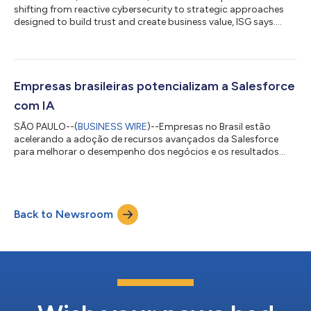
shifting from reactive cybersecurity to strategic approaches
designed to build trust and create business value, ISG says....
Empresas brasileiras potencializam a Salesforce
com IA
SÃO PAULO--(
BUSINESS WIRE
)--Empresas no Brasil estão
acelerando a adoção de recursos avançados da Salesforce
para melhorar o desempenho dos negócios e os resultados
operacionais, de acordo com um novo relatório de pesquisa
publicado hoje pela Information Services Group (ISG) (Nasdaq:
III), uma empresa global de pesquisa e consultoria em
tecnologia focada em IA. O relatório ISG Provider Lens®
Back to Newsroom
Salesforce Ecosystem Partners 2026 para o Brasil revela que as
organizações estão aumentando o uso de fe...