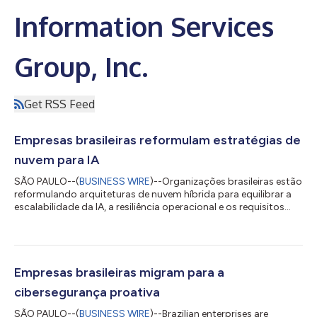
Information Services
Group, Inc.
Get RSS Feed
Empresas brasileiras reformulam estratégias de
nuvem para IA
SÃO PAULO--(
BUSINESS WIRE
)--Organizações brasileiras estão
reformulando arquiteturas de nuvem híbrida para equilibrar a
escalabilidade da IA, a resiliência operacional e os requisitos
regulatórios, de acordo com um novo relatório de pesquisa
publicado hoje pelo Information Services Group (ISG) (Nasdaq:
III), uma empresa global de pesquisa e consultoria em
tecnologia focada em IA. O relatório ISG Provider Lens®
Private/Hybrid Cloud — Data Center Services 2026 para o Brasil
Empresas brasileiras migram para a
aponta que as empresas...
cibersegurança proativa
SÃO PAULO--(
BUSINESS WIRE
)--Brazilian enterprises are