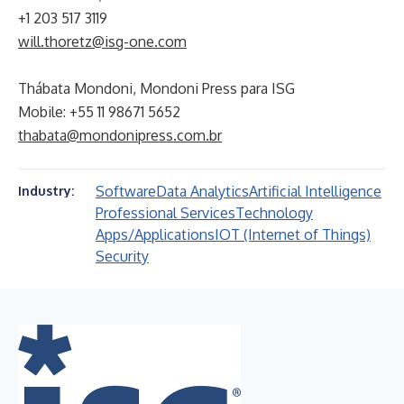
+1 203 517 3119
will.thoretz@isg-one.com
Thábata Mondoni, Mondoni Press para ISG
Mobile: +55 11 98671 5652
thabata@mondonipress.com.br
Software
Data Analytics
Artificial Intelligence
Industry:
Professional Services
Technology
Apps/Applications
IOT (Internet of Things)
Security