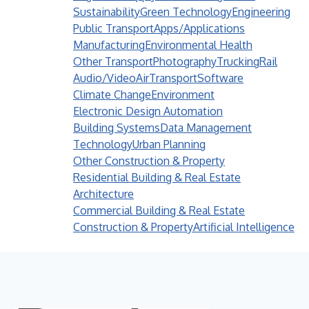
Sustainability
Green Technology
Engineering
Public Transport
Apps/Applications
Manufacturing
Environmental Health
Other Transport
Photography
Trucking
Rail
Audio/Video
Air
Transport
Software
Climate Change
Environment
Electronic Design Automation
Building Systems
Data Management
Technology
Urban Planning
Other Construction & Property
Residential Building & Real Estate
Architecture
Commercial Building & Real Estate
Construction & Property
Artificial Intelligence