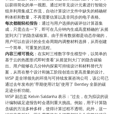
以获得简化的单一视图。通过对常见设计元素进行智能分
组并利用集成工作流，自动计算设计文件中缺失的精确材
料体积和数量，不再需要估算以及非同步的电子表格。
每次都能轻松报告
：通过与用户选择的碳评估计算器集
成，只需点击一下，即可在几分钟内生成高度精确的“从摇
篮到大门”的隐含碳核算。由于所有数据都是动态存储的，
用户可以在设计的全生命周期内调整材料选择，从而创建
一个简单、可重复的流程。
内容三维可视化
：在实时三维数字孪生模型中，以简单的
基于云的热图形式即时查看“从摇篮到大门”的隐含碳输
出。用户能够在几分钟内探索可持续设计和材料替代方
案，从而在整个设计和施工阶段创造出更高质量的设计。
WSP 是全球领先的环境与可持续发展咨询公司，该公司已
通过
去年发布的
“早期使用计划”使用了 Bentley 全新的碳
足迹分析功能。
WSP 副总监 Kelvin Saldanha 表示：“过去，在为拟议的设
计编制碳足迹报告时会遇到重大挑战。例如，用于计算隐
含碳的方法多种多样，使得计算过程不透明。此外，这一