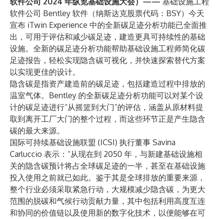
软件公司 2024 年纵览基础设施大会）——
基础设施工程
软件公司 Bentley 软件
（纳斯达克股票代码：BSY）今天
宣布 iTwin Experience 中的全新
碳足迹分析
功能已全面推
出，可用于评估和减少碳足迹，建造更具可持续性的基础
设施。全新的碳足迹分析功能帮助基础设施工程师简化碳
足迹报告，轻松实现隐含碳可视化，并快速探索替代方案
以实现更佳的设计。
隐含碳是指资产建造前的碳足迹，包括建造过程中排放的
温室气体。Bentley 的全新碳足迹分析功能可以对某个设
计的碳足迹进行“从摇篮到大门”的评估，涵盖从原材料提
取到离开工厂大门的整个过程，而这些环节正是产生隐含
碳的最大来源。
国际可持续基础设施联盟 (ICSI) 执行董事 Savina
Carluccio 表示：“从现在到 2050 年，与新建基础设施相
关的隐含碳预计将占全球碳足迹的一半，甚至在基础设施
投入使用之前就已如此。鉴于其是全球排放的重要来源，
整个行业必须采取紧急行动，大规模减少隐含碳，为更大
范围的脱碳和气候行动贡献力量，其中包括利用高度互连
和协同的价值链以及使用新的数字化技术，以便能够在可