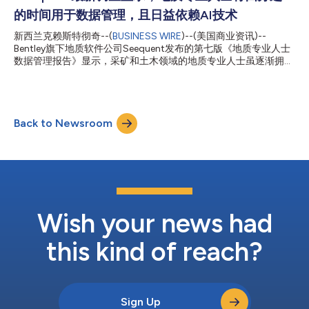
型项目如何构建并利用海量数据资产，在项目从初始投资决策到设
的时间用于数据管理，且日益依赖AI技术
计与施工的全生命周期内创造价值。” 在过去的二十年里，全球已
有超过 5500 个重要的基础设施项目参加了 Bentley 主办的光辉大
新西兰克赖斯特彻奇--(
BUSINESS WIRE
)--(美国商业资讯)--
奖赛。往届的获奖者包括一些地标性项目，比如梵蒂冈圣彼得大教
Bentley旗下地质软件公司Seequent发布的第七版《地质专业人士
堂结构监测数字孪生模型、法国塞纳北欧运河、英国泰晤士河潮汐
数据管理报告》显示，采矿和土木领域的地质专业人士虽逐渐拥抱
隧道、德国 Siemensstadt 广场、澳大利亚悉尼机场、印度乌代浦
AI技术，但仍难以从日益复杂的多源数据集中充分挖掘价值。 这份
尔费尔蒙皇宫酒店、中国...
全球报告基于对全球1000多名地质专业人士的调查，重点指出相
关团队正面临多重难题：需应对多个软件平台上的复杂数据集、未
受管理的历史数据，并且要花费大量时间处理日常数据管理工作。
Back to Newsroom
Seequent首席客户官Angela Harvey表示：“报告结果显示，地质
专业人士平均将超过四分之一的时间用于数据管理。他们积极寻求
利用数据中包含的信息获取竞争优势，但有限的数据框架意味着他
们在数据管理上花费的时间过多，而用于解读结果的时间过少。”
土木和采矿领域的地质专业人士均提及数据质量、多源数据整合以
及获取高质量历史数据等问题，且许多组织缺乏集中化的“单一真
实数据源”。与此同时，AI的发展势头正不断增强。如今，所有行
业中有51%的组织正在使用或至少考虑使用AI，而两年前这一比例
Wish your news had
仅为30%。 Harvey表示：“数据是任何组织最宝贵的资产...
this kind of reach?
Sign Up