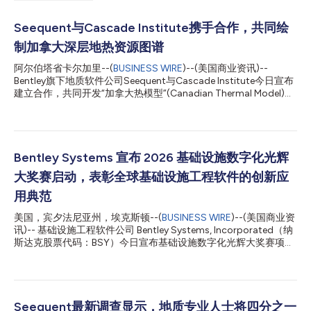
Seequent与Cascade Institute携手合作，共同绘
制加拿大深层地热资源图谱
阿尔伯塔省卡尔加里--(
BUSINESS WIRE
)--(美国商业资讯)--
Bentley旗下地质软件公司Seequent与Cascade Institute今日宣布
建立合作，共同开发“加拿大热模型”(Canadian Thermal Model)。
这一具有里程碑意义的国家级计划将揭示加拿大深层地热资源，并
加速可再生能源的开发。该公告正值全球最大的地热行业活动、于
6月8日至11日在在卡尔加里举行的世界地热大会(World
Geothermal Congress)开幕之际。 随着全球对地热能的投资激
增，将其作为一种可靠、持续的清洁能源，“加拿大热模型”将利用
Bentley Systems 宣布 2026 基础设施数字化光辉
新颖的机器学习方法，创建一个全面的国家级深层热能视图，以解
大奖赛启动，表彰全球基础设施工程软件的创新应
决该行业长期面临的挑战：地下数据覆盖有限。Seequent将提供
其世界领先的地球物理软件，以加速对地球地下资源的研究。 该
用典范
计划通过将地质和地球物理数据集整合到InterPIGNN机器学习算法
美国，宾夕法尼亚州，埃克斯顿--(
BUSINESS WIRE
)--(美国商业资
中进行深层热能建模，来推进对加拿大地热能源储量的认知。通过
讯)-- 基础设施工程软件公司 Bentley Systems, Incorporated（纳
提高对地热资源位置的确定性，该模型为全国范围内的投资、政策
斯达克股票代码：BSY）今日宣布基础设施数字化光辉大奖赛项目
规划和项目开发提供了关键的信息参考基础。 Seequent能源部门
提交通道开启，以表彰使用 Bentley 软件在基础设施的设计、建造
总监J...
和运营中实现的数字化创新。项目提交截止时间为美国东部夏令时
5 月 3 日晚上 11:59。 Schnitger Corporation 创始人、总裁兼首
席分析师 Monica Schnitger 表示：“最初，Bentley 光辉大奖赛旨
在表彰利用三维技术提高效率的设计师。如今，评审标准侧重于大
Seequent最新调查显示，地质专业人士将四分之一