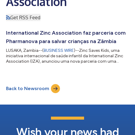
Association
Get RSS Feed
International Zinc Association faz parceria com
Pharmanova para salvar crianças na Zâmbia
LUSAKA, Zambia--(
BUSINESS WIRE
)--Zinc Saves Kids, uma
iniciativa internacional de saúde infantil da International Zinc
Association (IZA), anunciou uma nova parceria com uma
importante fabricante de produtos farmacêuticos da Zâmbia,
Pharmanova Zambia Limited, a fim de expandir o acesso a
tratamentos com zinco que salvam vidas de crianças em toda
a Zâmbia. A cooperação foi formalmente celebrada durante
Back to Newsroom
uma cerimônia em Lusaka com o Ministério da Saúde da
Zâmbia, a Pharmanova Zambia Limited e o IZ...
Wish your news had