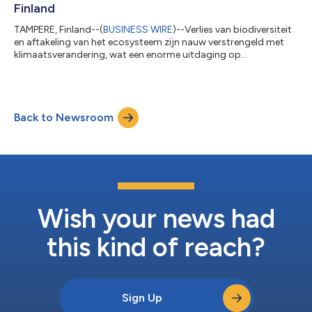
Finland
TAMPERE, Finland--(
BUSINESS WIRE
)--Verlies van biodiversiteit
en aftakeling van het ecosysteem zijn nauw verstrengeld met
klimaatsverandering, wat een enorme uitdaging op
wereldschaal teweegbrengt. Om deze uitdaging het hoofd te
bieden, zullen veranderingen nodig zijn in consumptiepatronen
en consumptiegedrag in alle sectoren van de gemeenschap.
Deze bekendmaking is officieel geldend in de originele brontaal.
Back to Newsroom
Vertalingen zijn slechts als leeshulp bedoeld en moeten worden
vergeleken met de tekst...
Wish your news had
this kind of reach?
Sign Up