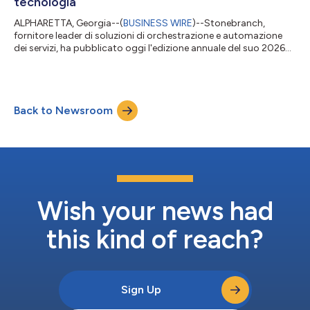
tecnologia
ALPHARETTA, Georgia--(
BUSINESS WIRE
)--Stonebranch,
fornitore leader di soluzioni di orchestrazione e automazione
dei servizi, ha pubblicato oggi l'edizione annuale del suo 2026
Global State of IT Automation Report, lo studio di ricerca più
completo finora realizzato dall'azienda. Sulla base delle
risposte ricevute da 402 professionisti dell'automazione IT, da
dirigenti in ruoli apicali fino a singoli partecipanti nelle regioni di
Back to Newsroom
America del Nord, EMEA, America Latina e APAC, il report offre
un...
Wish your news had
this kind of reach?
Sign Up