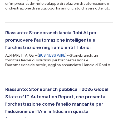
un’impresa leader nello sviluppo di soluzioni di automazione e
orchestrazione di servizi, oggi ha annunciato di avere ottenuto
il riconoscimento Vendor rappresentativo nella Gartner Market
Guide 2026 per gli strumenti di automazione e orchestrazione
dell’infrastruttura (IA&O). “Stonebranch è onorata di essere
stata riconosciuta nella Market Guide 2026 di Gartner per gli
strumenti IA&O”, commenta Giuseppe Damiani, amministratore
Riassunto: Stonebranch lancia Robi AI per
delegato...
promuovere l'automazione intelligente e
l'orchestrazione negli ambienti IT ibridi
ALPHARETTA, Ga.--(
BUSINESS WIRE
)--Stonebranch, un
fornitore leader di soluzioni per l'orchestrazione e
l'automazione dei servizi, oggi ha annunciato il lancio di Robi AI,
un motore di intelligenza artificiale all'avanguardia all'interno
del Universal Automation Center (UAC). Mentre le organizzazioni
ampliano l'automazione nel cloud, in sede e in infrastrutture
containerizzate, si trovano ad affrontare una sempre maggiore
complessità in termini di gestione dei flussi di lavoro, risoluzione
Riassunto: Stonebranch pubblica il 2026 Global
di pr...
State of IT Automation Report, che presenta
l'orchestrazione come l'anello mancante per
l'adozione dell'IA e la fiducia in questa