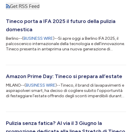
Get RSS Feed
Tineco porta a IFA 2025 il futuro della pulizia
domestica
Berlino--(
BUSINESS WIRE
)--Si apre oggi a Berlino IFA 2025, il
palcoscenico internazionale della tecnologia e dell’innovazione.
Tineco presenta in anteprima una nuova generazione di
soluzioni per la pulizia domestica: lavapavimenti, aspirapolvere
senza fili e lavamoquette dal design intelligente, potente e
intuitivo, pensati per semplificare la vita quotidiana e migliorare
il benessere in casa. Tre lavapavimenti, un unico obiettivo:
ambienti sempre puliti con il minimo sforzo Tineco FLOOR ONE
Amazon Prime Day: Tineco si prepara all’estate
S9...
MILANO--(
BUSINESS WIRE
)--Tineco, il brand di lavapavimenti e
aspirapolveri smart, ha deciso di cogliere subito l’opportunità
di festeggiare l’estate offrendo degli sconti imperdibili durante
uno dei momenti più caldi: il Prime Day. FLOOR ONE S7 Stretch
Ultra – Raggiungi ogni angolo nascosto La testina
HyperStretch si estende completamente sotto letti e
cassettiere, mentre il sistema a tre camere per l’acqua sporca
mantiene l’aspirazione costante anche con il dispositivo
Pulizia senza fatica? Al via il 3 Giugno la
completamente inclinato....
promozione dedicata alla linea Stretch di Tineco