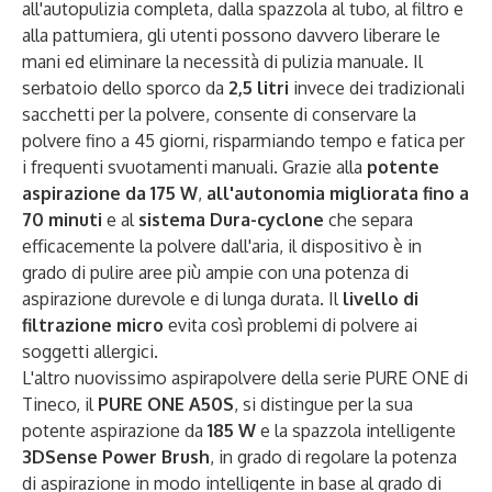
all'autopulizia completa, dalla spazzola al tubo, al filtro e
alla pattumiera, gli utenti possono davvero liberare le
mani ed eliminare la necessità di pulizia manuale. Il
serbatoio dello sporco da
2,5 litri
invece dei tradizionali
sacchetti per la polvere, consente di conservare la
polvere fino a 45 giorni, risparmiando tempo e fatica per
i frequenti svuotamenti manuali. Grazie alla
potente
aspirazione da 175 W
,
all'autonomia migliorata fino a
70 minuti
e al
sistema Dura-cyclone
che separa
efficacemente la polvere dall'aria, il dispositivo è in
grado di pulire aree più ampie con una potenza di
aspirazione durevole e di lunga durata. Il
livello di
filtrazione micro
evita così problemi di polvere ai
soggetti allergici.
L'altro nuovissimo aspirapolvere della serie PURE ONE di
Tineco, il
PURE ONE A50S
, si distingue per la sua
potente aspirazione da
185 W
e la spazzola intelligente
3DSense Power Brush
, in grado di regolare la potenza
di aspirazione in modo intelligente in base al grado di