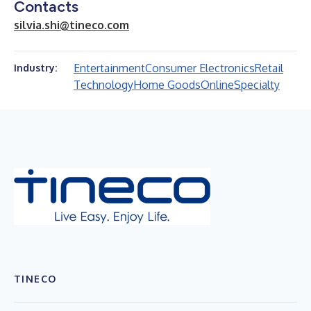
Contacts
silvia.shi@tineco.com
Entertainment
Consumer Electronics
Retail
Industry:
Technology
Home Goods
Online
Specialty
TINECO