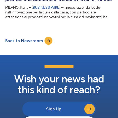
MILANO, Italia--(
BUSINESS WIRE
)--Tineco, azienda leader
nell'innovazione per la cura della casa, con particolare
attenzione ai prodotti innovativi per la cura dei pavimenti, ha
annunciato un flash sale di una settimana a partire dal 3 giugno
sull’intera linea Stretch – disponibile esclusivamente sullo store
online di Tineco. Dal 3 al 9 giugno, sarà possibile approfittare di
prezzi speciali sui lavapavimenti della gamma Stretch,
Back to Newsroom
progettati per scivolare con facilità sotto divani, letti e mobili...
Wish your news had
this kind of reach?
Sign Up