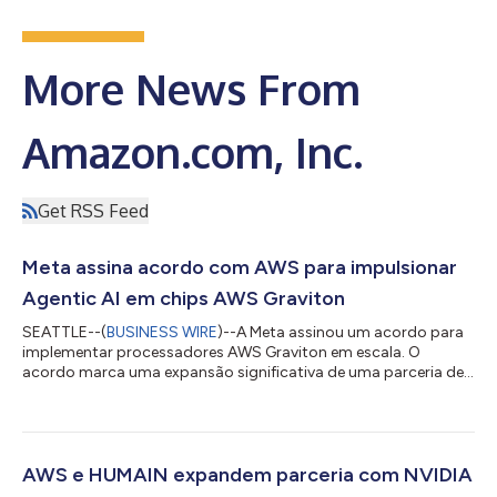
More News From
Amazon.com, Inc.
Get RSS Feed
Meta assina acordo com AWS para impulsionar
Agentic AI em chips AWS Graviton
SEATTLE--(
BUSINESS WIRE
)--A Meta assinou um acordo para
implementar processadores AWS Graviton em escala. O
acordo marca uma expansão significativa de uma parceria de
longa data entre as duas empresas, enquanto a Meta constrói
sua próxima geração de IA. A implementação começa com
dezenas de milhões de núcleos Graviton, com a flexibilidade
para expansão à medida que os recursos de IA da Meta
crescem. O acordo reflete uma mudança na forma como a
AWS e HUMAIN expandem parceria com NVIDIA
infraestrutura de IA é construída: embora as GPUs c...