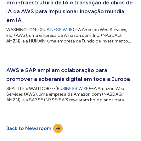
em infraestrutura de IA e transação de chips de
IA da AWS para impulsionar inovação mundial
em IA
WASHINGTON--(
BUSINESS WIRE
)--A Amazon Web Services,
Inc. (AWS), uma empresa da Amazon.com, Inc. (NASDAQ:
AMZN), e a HUMAIN, uma empresa de Fundo de Investimento
Público (PIF) que oferece soluções mundiais de IA de ponta a
ponta, anunciaram hoje, no Fórum de Investimento EUA-Arábia
Saudita, seus planos de fornecer, implantar e gerenciar até
150.000 aceleradores de IA em um centro de dados conhecido
como "Zona de IA" em Riad. Como parte da parceria ampliada,
AWS e SAP ampliam colaboração para
a AWS irá se tornar a parceira de IA p...
promover a soberania digital em toda a Europa
SEATTLE e WALLDORF--(
BUSINESS WIRE
)--A Amazon Web
Services (AWS), uma empresa da Amazon.com (NASDAQ:
AMZN), e a SAP SE (NYSE: SAP) revelaram hoje planos para
disponibilizar os recursos da SAP Sovereign Cloud na AWS
European Sovereign Cloud, uma nova nuvem independente
para a Europa, apoiada por um investimento planejado de €
7,8 bilhões da Amazon. A colaboração se baseia na parceria de
Back to Newsroom
longa data entre as empresas e na nova abordagem
abrangente da SAP para soberania digital e inovação em IA.
Os...