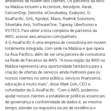
ambientes de nuvem dos clientes. Os parceiros da AWS
na Malásia incluem a Accenture, Aerodyne, Axrail,
CelcomDigi, Deloitte, eCloudvalley, Exabytes, G-
AsiaPacific, GHL, Kyndryl, Maxis, Radmik Solutions,
Silverlake Axis, SoftwareOne, Tapway, Uberfusion e
VSTECS. Para obter a lista completa de parceiros da
AWS, acesse
aws.amazon.com/partners
.
A G-AsiaPacific é uma empresa de consultoria em nuvem
totalmente integrada, com sede na Malásia e que opera
na Ásia-Pacífico, além de ser uma parceira de consultoria
na Rede de Parceiros da AWS. “A nova região da AWS na
Malásia representa uma oportunidade fantástica para a
criação de ofertas de serviços ainda melhores para os
nossos clientes no setor público, serviços financeiros,
educação e muito mais”, disse Mark Goh, CEO e
cofundador da G-AsiaPacific. “Com a AWS, podemos
ajudar nossos clientes a estabelecer políticas essenciais
de governança e conformidade de dados e, ao mesmo
tempo, atender os requisitos locais de residência e