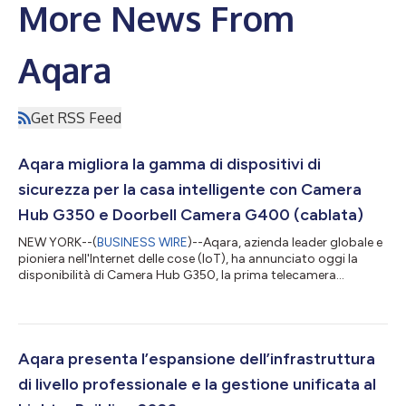
More News From
Aqara
Get RSS Feed
Aqara migliora la gamma di dispositivi di
sicurezza per la casa intelligente con Camera
Hub G350 e Doorbell Camera G400 (cablata)
NEW YORK--(
BUSINESS WIRE
)--Aqara, azienda leader globale e
pioniera nell'Internet delle cose (IoT), ha annunciato oggi la
disponibilità di Camera Hub G350, la prima telecamera
certificata Matter al mondo e la Doorbell Camera G400
(cablata), ampliando così la sua gamma di dispositivi di
sicurezza di nuova generazione per la casa intelligente. Insieme,
questi nuovi prodotti offrono interoperabilità senza soluzione
di continuità, monitoraggio intelligente e copertura domestica
Aqara presenta l’espansione dell’infrastruttura
completa per la smar...
di livello professionale e la gestione unificata al