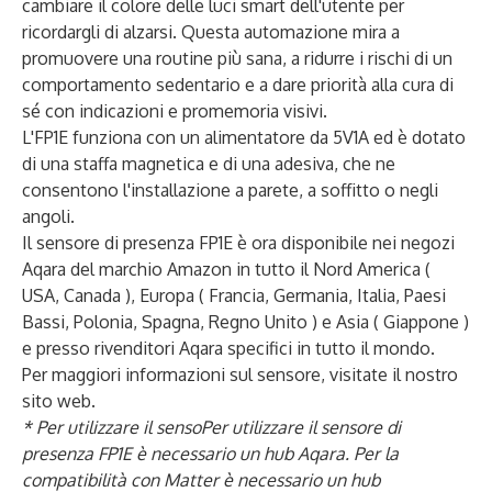
cambiare il colore delle luci smart dell'utente per
ricordargli di alzarsi. Questa automazione mira a
promuovere una routine più sana, a ridurre i rischi di un
comportamento sedentario e a dare priorità alla cura di
sé con indicazioni e promemoria visivi.
L'FP1E funziona con un alimentatore da 5V1A ed è dotato
di una staffa magnetica e di una adesiva, che ne
consentono l'installazione a parete, a soffitto o negli
angoli.
Il sensore di presenza FP1E è ora disponibile nei negozi
Aqara del marchio Amazon in tutto il Nord America (
USA
,
Canada
), Europa (
Francia
,
Germania
,
Italia
,
Paesi
Bassi
,
Polonia
,
Spagna
,
Regno Unito
) e Asia (
Giappone
)
e presso rivenditori
Aqara specifici
in tutto il mondo.
Per maggiori informazioni sul sensore, visitate il nostro
sito web
.
* Per utilizzare il sensoPer utilizzare il sensore di
presenza FP1E è necessario un hub Aqara. Per la
compatibilità con Matter è necessario un hub