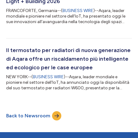
Light + Building 2026
FRANCOFORTE, Germania--(
BUSINESS WIRE
)--Aqara, leader
mondiale e pioniere nel settore dell'IoT, ha presentato oggi le
sue innovazioni all'avanguardia nella tecnologia degli spazi
intelligente alla fiera Light + Building 2026 (Hall 9.0, Booth A50).
La dimostrazione di Aqara offre uno sguardo sul sistema
completo che comprende controllo intelligente
dell’illuminazione, risparmio energetico e sicurezza degli spazi
per uso professionale. Controllo intelligente a livello di sistema
Il termostato per radiatori di nuova generazione
Aqara presenta un...
di Aqara offre un riscaldamento più intelligente
ed ecologico per le case europee
NEW YORK--(
BUSINESS WIRE
)--Aqara, leader mondiale e
pioniere nel settore dell'IoT, ha annunciato oggi la disponibilità
del suo termostato per radiatori W600, presentato per la
prima volta in occasione di IFA 2025. Dotato di funzioni
intelligenti come il comodo controllo della temperatura, la
regolazione automatica del clima e la perfetta interoperabilità
tra gli ecosistemi Matter tramite il protocollo Thread/Zigbee, il
Back to Newsroom
W600 trasforma i radiatori tradizionali in sistemi di
riscaldamento intellig...