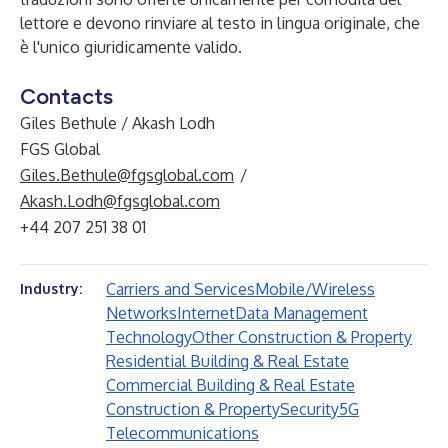
lettore e devono rinviare al testo in lingua originale, che
è l'unico giuridicamente valido.
Contacts
Giles Bethule / Akash Lodh
FGS Global
Giles.Bethule@fgsglobal.com
/
Akash.Lodh@fgsglobal.com
+44 207 251 38 01
Carriers and Services
Mobile/Wireless
Industry:
Networks
Internet
Data Management
Technology
Other Construction & Property
Residential Building & Real Estate
Commercial Building & Real Estate
Construction & Property
Security
5G
Telecommunications