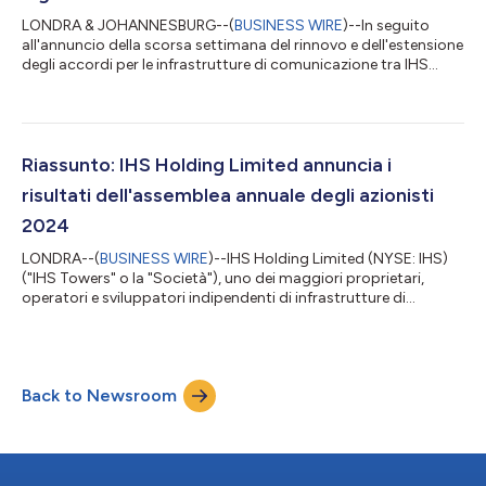
LONDRA & JOHANNESBURG--(
BUSINESS WIRE
)--In seguito
all'annuncio della scorsa settimana del rinnovo e dell'estensione
degli accordi per le infrastrutture di comunicazione tra IHS
Holding Limited (NYSE: IHS) (“IHS Towers” o l'“Azienda”) e MTN
Group (JSE: MTN) in Nigeria, nonché il recente completamento
del rinnovo di tutti i contratti nei settori di IHS Towers-MTN, le
aziende hanno dichiarato martedì che ora che la relazione
commerciale è consolidata per il prossimo decennio, potranno
Riassunto: IHS Holding Limited annuncia i
lavorare in...
risultati dell'assemblea annuale degli azionisti
2024
LONDRA--(
BUSINESS WIRE
)--IHS Holding Limited (NYSE: IHS)
("IHS Towers" o la "Società"), uno dei maggiori proprietari,
operatori e sviluppatori indipendenti di infrastrutture di
comunicazione condivise al mondo per numero di torri, ha
annunciato venerdì 28 giugno 2024 i risultati dell'Assemblea
annuale degli azionisti del 2024. Nel corso dell'assemblea
generale annuale sono state approvate tutte le proposte
Back to Newsroom
sottoposte al voto degli azionisti, tra cui la rielezione di Frank
Dangeard, Phuthuma Nhl...