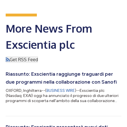
More News From
Exscientia plc
Get RSS Feed
Riassunto: Exscientia raggiunge traguardi per
due programmi nella collaborazione con Sanofi
OXFORD, Inghilterra--(
BUSINESS WIRE
)--Exscientia plc
(Nasdaq: EXAI) oggi ha annunciato il progresso di due ulteriori
programmi di scoperta nell’ambito della sua collaborazione
con Sanofi, con Exscientia che riceve un finanziamento
aggregato di 15 milioni di dollari in pagamenti milestone.
Entrambi i componenti principali hanno raggiunto i requisiti del
profilo del prodotto, stabiliti sia da Exscientia che da Sanofi,
per consentire una transizione verso la fase di ottimizzazione
Riassunto: Exscientia presenterà nuovi dati