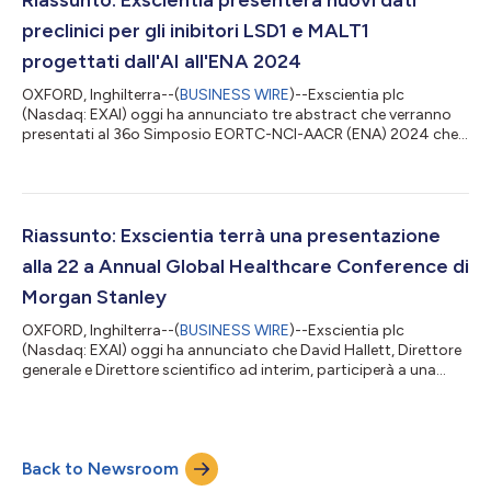
principale nell’...
preclinici per gli inibitori LSD1 e MALT1
progettati dall'AI all'ENA 2024
OXFORD, Inghilterra--(
BUSINESS WIRE
)--Exscientia plc
(Nasdaq: EXAI) oggi ha annunciato tre abstract che verranno
presentati al 36o Simposio EORTC-NCI-AACR (ENA) 2024 che
si svolgerà dal 23 al 25 ottobre a Barcellona, Spagna. “Mentre i
nostri inibitori LSD1 e MALT1 progettati con precisione
continuano a progredire verso la fase clinica, siamo entusiasti
di condividere i nostri dati preclinici da entrambi i programmi”,
ha dichiarato David Hallett, Ph.D., Direttore generale facente
Riassunto: Exscientia terrà una presentazione
funzioni e Dire...
alla 22 a Annual Global Healthcare Conference di
Morgan Stanley
OXFORD, Inghilterra--(
BUSINESS WIRE
)--Exscientia plc
(Nasdaq: EXAI) oggi ha annunciato che David Hallett, Direttore
generale e Direttore scientifico ad interim, participerà a una
conversazione informale alla 22 a Annual Global Healthcare
Conference di Morgan Stanley mercoledì 4 settembre 2024 alle
ore 7:00 EDT (12:00 BST). Un webcast live della conversazione
informale sarà disponibile sul sito della Società, alla sezione
Back to Newsroom
“Investors & Media” all'indirizzo investors.exscientia.ai. Una
replica...