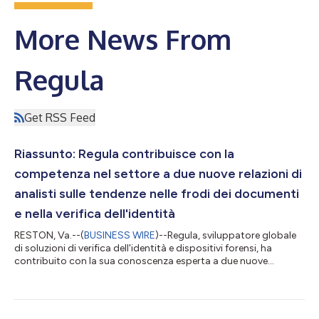
More News From
Regula
Get RSS Feed
Riassunto: Regula contribuisce con la
competenza nel settore a due nuove relazioni di
analisti sulle tendenze nelle frodi dei documenti
e nella verifica dell'identità
RESTON, Va.--(
BUSINESS WIRE
)--Regula, sviluppatore globale
di soluzioni di verifica dell'identità e dispositivi forensi, ha
contribuito con la sua conoscenza esperta a due nuove
relazioni di analisti curate da Forrester Research. Con più di 30
anni di esperienza nell'analisi di documenti forensi e decenni di
collaborazioni con le agenzie di frontiera di tutto il mondo,
Regula ha contribuito come esperto nel settore della scienza