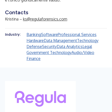
è l'unico giuridicamente valido.
Contacts
Kristina –
ks@regulaforensics.com
Banking
Software
Professional Services
Industry:
Hardware
Data Management
Technology
Defense
Security
Data Analytics
Legal
Government Technology
Audio/Video
Finance