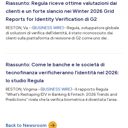
forense dei documenti e della verifica dell'identità. Il contribut...
Riassunto: Regula riceve ottime valutazioni dai
clienti e un forte slancio nei Winter 2026 Grid
Reports for Identity Verification di G2
RESTON, Va.--(
BUSINESS WIRE
)--Regula, sviluppatore globale
di soluzioni di verifica dell'identità, è stato riconosciuto dai
clienti sulla piattaforma di revisione di G2 come uno dei
fornitori più affidabili e in più rapida crescita nel mercato della
verifica dell'identità. Regula è stata nominata Leader in tre G2
Winter 2026 Grid® Reports for Identity Verification. Questa
stagione, Regula ha ottenuto una posizione Leader nell'Overall
Grid® for Identity Verification Software di G2, riflettendo l...
Riassunto: Come le banche e le società di
tecnofinanza verificheranno l’identità nel 2026:
lo studio Regula
RESTON, Virginia--(
BUSINESS WIRE
)--Il rapporto Regula
“What’s Reshaping IDV in Banking & Fintech: 2026 Trends and
Predictions” rivela che la verifica biometrica è diventata l’area
principale di attacco nell’ambito della procedura di verifica
digitale dell’identità condotta dalle imprese finanziarie. Nuovi
dati a livello globale mostrano che almeno tre istituti finanziari
su dieci sono vittima di frodi basate sull’impersonificazione, per
Back to Newsroom
cui è in corso una transizione verso una verifica più...