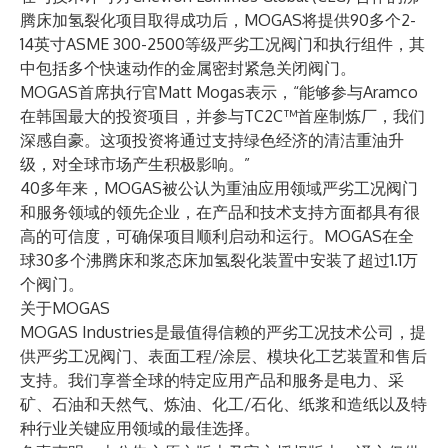
腾床加氢裂化项目取得成功后，MOGAS将提供90多个2-
14英寸ASME 300-2500等级严劣工况阀门和执行组件，其
中包括多个快速动作的金属密封紧急关闭阀门。
MOGAS首席执行官Matt Mogas表示，“能够参与Aramco
在韩国最大的投资项目，并参与TC2C™首座制炼厂，我们
深感自豪。这项投资将通过支持绿色经济的清洁重油升
级，对全球市场产生积极影响。”
40多年来，MOGAS被公认为重油应用领域严劣工况阀门
和服务领域的领先企业，在产品和技术支持方面都具有很
高的可信度，可确保项目顺利启动和运行。MOGAS在全
球30多个沸腾床和浆态床加氢裂化装置中安装了超过1.1万
个阀门。
关于MOGAS
MOGAS Industries是最值得信赖的严劣工况技术公司，提
供严劣工况阀门、表面工程/涂层、模块化工艺装置和售后
支持。我们享誉全球的特定应用产品和服务是电力、采
矿、石油和天然气、炼油、化工/石化、纸浆和造纸以及特
种行业关键应用领域的最佳选择。