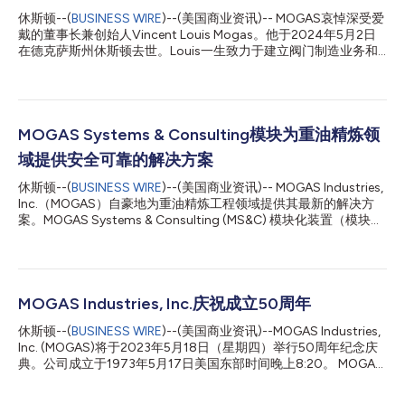
休斯顿--(
BUSINESS WIRE
)--(美国商业资讯)-- MOGAS哀悼深受爱
戴的董事长兼创始人Vincent Louis Mogas。他于2024年5月2日
在德克萨斯州休斯顿去世。Louis一生致力于建立阀门制造业务和
代表善良仁慈的公司文化。 MOGAS Industries成立于1973年5
月，当时Louis Mogas购买了休斯敦的一家小型机械厂。他很快就
从Cameron Iron Works获得了维修和制造球阀的权利。在Louis的
领导下，公司研究阀门故障并成立了研发部门，从事定制特种应用
阀门业务。自2000年以来，MOGAS已在澳大利亚、中国、欧
MOGAS Systems & Consulting模块为重油精炼领
洲、加拿大、南美、中东和印度设立了销售和服务办事处。 Louis
域提供安全可靠的解决方案
Mogas在早期引入的商业行为标准成为公司核心价值观的基础，即
让每位员工主导自己的工作、让工作变得有趣、正确行事等等。他
休斯顿--(
BUSINESS WIRE
)--(美国商业资讯)-- MOGAS Industries,
相信工作可以充满乐趣和光荣，目前MOGAS有一支团队负责推动
Inc.（MOGAS）自豪地为重油精炼工程领域提供其最新的解决方
公司业务原则。 Louis获得过许多公司奖项，包括Inc. 500 Fastest
案。MOGAS Systems & Consulting (MS&C) 模块化装置（模块）
Growing Private Companies（Inc. 500 家增长最快的私营公司
功能齐全，可在许多加工厂使用。 与现场建造的传统棒式（现场
奖）、多次...
制造）炼油装置相比，炼油模块是一个更具优势的选择。传统棒式
炼油装置通常更昂贵，并且由于需要不必要的管道、焊接、配件和
其他部件，因此会产生额外的施工成本。MS&C模块的简化设计为
运营商带来了许多益处，其中包括减少资本和运营支出（CAPEX和
MOGAS Industries, Inc.庆祝成立50周年
OPEX）。 MOGAS最近生产了五个高压下泄模块装置，可应用于
休斯顿--(
BUSINESS WIRE
)--(美国商业资讯)--MOGAS Industries,
残渣升级，降低了人员操作风险，并简化了装置的处理能力。与传
Inc. (MOGAS)将于2023年5月18日（星期四）举行50周年纪念庆
统装置相比，这些模块具有较少的单个组件，因此更为安全，并可
典。公司成立于1973年5月17日美国东部时间晚上8:20。 MOGAS
通过自动化编程降低维护人员的操作风险。特色的关键设计选项包
作为领先的严苛工况制造商而享誉全球，产品面向电力、采矿、炼
括获得专利的MOGAS Y型阀，可去除死角，以确保工艺流体不会
油、石化/化工、石油和天然气以及特种应用行业中最极端的工业
形成焦炭并可固化重要成分。自定义模块设计还可以根据相关的应