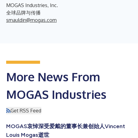
MOGAS Industries, Inc.
全球品牌与传播
smauldin@mogas.com
More News From
MOGAS Industries
Get RSS Feed
MOGAS哀悼深受爱戴的董事长兼创始人Vincent
Louis Mogas逝世