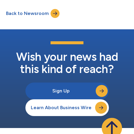
应用。该公司重要的业务单元包括严苛工况阀门、系统和咨询（模
用提供清除和冲洗选项。 MS&C模块有多种配置，包括过滤、...
块）、表面技术（涂层）、服务和可靠性。 Louis Mogas于1973
Back to Newsroom
创办Mogas Machine Works。当时16名员工在占地几英亩、建筑
面积为19,000平方英尺的制造空间内工作。今天，私营的MOGAS
Industries在六个国家拥有超过325名员工。位于休斯敦的总部现
在拥有10万平方英尺的制造设施，占地15英亩。诸多园区改进举
措，如“A级”公司办公室、先进的涂装设施、占地3英亩的树木繁茂
的公园和众多设施升级等都证明了MOGAS的成功——不仅是作为
一家重要的制造商——而且还证明了公司始终秉承其最初的商业
理念：以人为本重于利润。 MOGAS很大一部分销售额...
Wish your news had
this kind of reach?
Sign Up
Learn About Business Wire