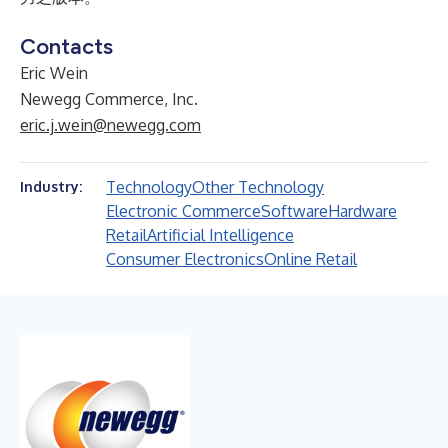
Contacts
Eric Wein
Newegg Commerce, Inc.
eric.j.wein@newegg.com
Technology
Other Technology
Industry:
Electronic Commerce
Software
Hardware
Retail
Artificial Intelligence
Consumer Electronics
Online Retail