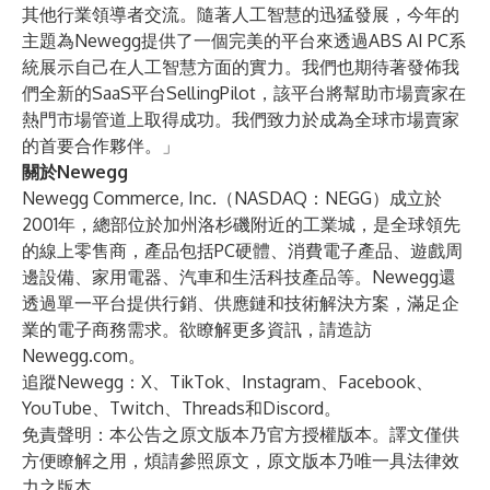
其他行業領導者交流。隨著人工智慧的迅猛發展，今年的
主題為Newegg提供了一個完美的平台來透過ABS AI PC系
統展示自己在人工智慧方面的實力。我們也期待著發佈我
們全新的SaaS平台SellingPilot，該平台將幫助市場賣家在
熱門市場管道上取得成功。我們致力於成為全球市場賣家
的首要合作夥伴。」
關於Newegg
Newegg Commerce, Inc.（NASDAQ：
NEGG
）成立於
2001年，總部位於加州洛杉磯附近的工業城，是全球領先
的線上零售商，產品包括PC硬體、消費電子產品、遊戲周
邊設備、家用電器、汽車和生活科技產品等。Newegg還
透過單一平台提供行銷、供應鏈和技術解決方案，滿足企
業的電子商務需求。欲瞭解更多資訊，請造訪
Newegg.com
。
追蹤Newegg：
X
、
TikTok
、
Instagram
、
Facebook
、
YouTube
、
Twitch
、
Threads
和
Discord
。
免責聲明：本公告之原文版本乃官方授權版本。譯文僅供
方便瞭解之用，煩請參照原文，原文版本乃唯一具法律效
力之版本。