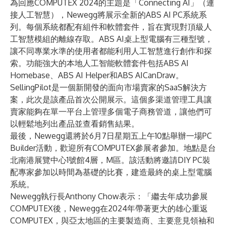
為回應COMPUTEX 2024的主題是「Connecting AI」（連
接人工智慧），Newegg將展示全新的
ABS AI PC系統系
列
。每個系統都配有組件和軟體套件，旨在實現對頂級人
工智慧模組的離線存取。ABS AI桌上型電腦有三種型號，
讓不同專業水準的使用者都能利用人工智慧進行創作和探
索。功能強大的本地人工智能軟體套件包括ABS AI
Homebase、ABS AI Helper和ABS AICanDraw。
SellingPilot是一個新開發的面向市場賣家的SaaS解決方
案，此次是該產品首次公開展示。這個多渠道管理工具讓
賣家能夠在單一平台上管理多個電子商務管道，讓他們可
以輕鬆地列出產品並查看銷售結果。
最後，Newegg還將於6月7日星期五上午10點舉辦一場PC
Builder活動，歡迎所有COMPUTEX參展者參加。地點是台
北南港展覽中心1號館4層，M區。該活動將邀請DIY PC裝
配專家參加以時間為基礎的比賽，建造最終的桌上型電腦
系統。
Newegg執行長Anthony Chow表示：「繼去年成功參展
COMPUTEX後，Newegg在2024年帶著更大的雄心重返
COMPUTEX，與亞太地區的主要製造商、主要意見領袖和