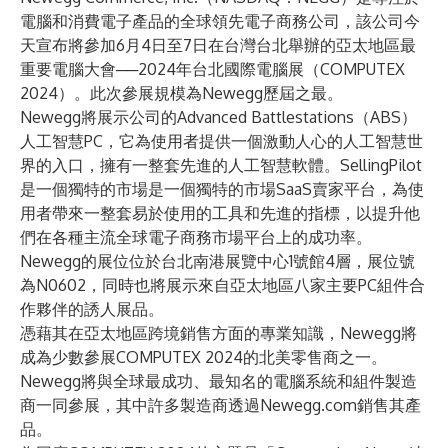
電腦和消費電子產品的全球領先電子商務公司，該公司今
天宣布將參加6月4日至7日在台灣台北舉辦的亞太地區最
重要電腦大會──2024年台北國際電腦展（COMPUTEX
2024）。此次參展規模為Newegg歷屆之最。
Newegg將展示公司的Advanced Battlestations（ABS）
人工智慧PC
，它為使用者提供一個激動人心的人工智慧世
界的入口，擁有一整套先進的人工智慧軟體。
SellingPilot
是一個獨特的市場是一個獨特的市場SaaS賣家平台，為使
用者帶來一整套易於使用的工具和先進的指標，以提升他
們在各種主流全球電子商務市場平台上的成功率。
Newegg的展位位於台北南港展覽中心1號館4層，展位號
為N0602，同時也將展示來自亞太地區八家主要PC組件合
作夥伴的誘人展品。
憑藉其在亞太地區跨境銷售方面的專業知識，Newegg將
成為少數參展COMPUTEX 2024的北美零售商之一。
Newegg將與全球最成功、最知名的電腦系統和組件製造
商一同參展，其中許多製造商透過Newegg.com銷售其產
品。