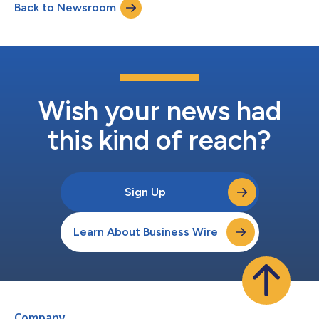
Back to Newsroom
Sportorganisationen und andere Inhalteanbieter an ein
Publikum auf den größten europäi...
Wish your news had
this kind of reach?
Sign Up
Learn About Business Wire
Company