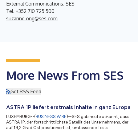
External Communications, SES
Tel. +352 710 725 500
suzanne.ong@ses.com
More News From SES
Get RSS Feed
ASTRA 1P liefert erstmals Inhalte in ganz Europa
LUXEMBURG--(
BUSINESS WIRE
)--SES gab heute bekannt, dass
ASTRA 1P, der fortschrittlichste Satellit des Unternehmens, der
auf 19,2 Grad Ost positioniert ist, umfassende Tests
abgeschlossen hat und nun voll einsatzfähig ist. Nach seiner