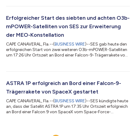
erfolgreichen Inbetriebnahme im Orbit und den Leistungstests
wird ASTRA 1P nun damit beginnen, öffentliche und private
Rundfunkanstalten, Sportorganisationen und Inhalteanbieter
zu bedienen und damit einen weiteren Meilenstein im
Erfolgreicher Start des siebten und achten O3b-
Engagement von SES für die Bereitst...
mPOWER-Satelliten von SES zur Erweiterung
der MEO-Konstellation
CAPE CANAVERAL, Fla.--(
BUSINESS WIRE
)--SES gab heute den
erfolgreichen Start von zwei weiteren O3b-mPOWER-Satelliten
um 17:26 Uhr Ortszeit an Bord einer Falcon-9-Trägerrakete von
SpaceX vom Kennedy Space Center (KSC) in Florida, USA, aus
bekannt. Die beiden Satelliten werden die sechs in der mittleren
Erdumlaufbahn (MEO) bereits in Betrieb befindlichen O3b-
mPOWER-Raumfahrzeuge ergänzen, um die Kapazitäten der
anfänglichen O3b-mPOWER-Konstellation zu erhöhen. Der
ASTRA 1P erfolgreich an Bord einer Falcon-9-
siebte und der achte O3b-mPOWER-...
Trägerrakete von SpaceX gestartet
CAPE CANAVERAL, Fla.--(
BUSINESS WIRE
)--SES kündigte heute
an, dass der Satellit ASTRA 1P um 17:35 Uhr Ortszeit erfolgreich
an Bord einer Falcon 9 von SpaceX vom Space-Force-
Stützpunkt Cape Canaveral (CCSFS) in Florida, USA, aus
gestartet wurde. Der Ku-Band-Satellit wird die primäre TV-
Orbitalposition von SES auf 19,2° Ost ergänzen und verstärken.
Von dort strahlt er Inhalte für öffentliche und private Sender,