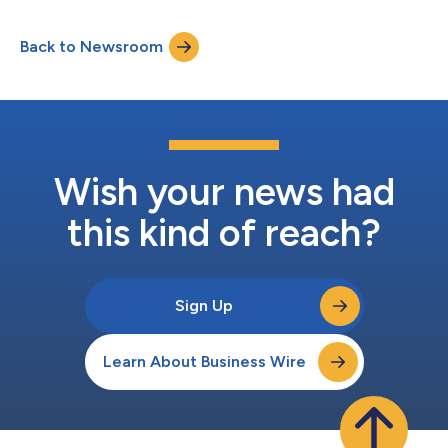
Greg Weigel表示，雅加达团队将与AIT庞大的全球网络协作，快速
定制符合每位客户需求的海运、空运和陆运解决方案，重点关注该
Back to Newsroom
地区蓬勃发展的工业、科技和电信行业。 Weigel表示：“随着我们
在亚洲持续扩张，雅加达对我们而言是关键市场。通过在印度尼西
亚设立据点，我们不仅能让AIT切入这个充满巨大机遇的地区，还
能提升提供本地化、高品质服务的能力，直接满足客户需求。” AIT
亚太区运营副总裁Tony Tong负责该办事机构的管理工作，该机构
提供全面的货运代理服务，主要专注于空运和海运进出口。他将向
亚太区高级副总裁Wilson Lee汇报工作。 Lee表示，团队还将提供
增值服务，包括岛屿间本地配送、清关、高端定制运输等。 Lee指
Wish your news had
出：“我们全面的服务组合...
this kind of reach?
Sign Up
Learn About Business Wire