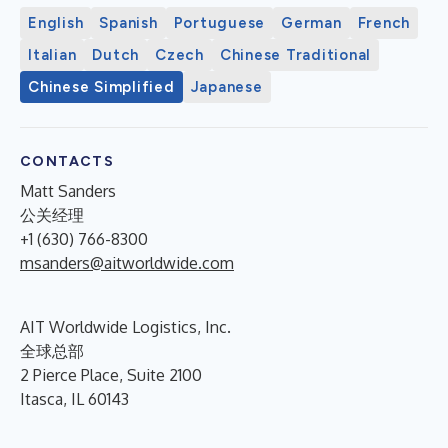
English
Spanish
Portuguese
German
French
Italian
Dutch
Czech
Chinese Traditional
Chinese Simplified
Japanese
CONTACTS
Matt Sanders
公关经理
+1 (630) 766-8300
msanders@aitworldwide.com
AIT Worldwide Logistics, Inc.
全球总部
2 Pierce Place, Suite 2100
Itasca, IL 60143