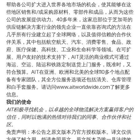
帮助各公司扩大进入世界各地市场的机会，使其能够在这
些地区销售和/或采购原材料、零部件和成品，从而为这些
公司的发展提供动力。40多年来，这家总部位于芝加哥的
供应链解决方案行业的领先企业一直依靠咨询式的方法在
几乎所有行业建立起了全球网络，以及值得信赖的合作伙
伴关系，其中包括航空航天、汽车、消费零售、食品、政
府、医疗保健、高科技、工业和生命科学等领域。在可扩
展、用户友好的技术支持下，AIT灵活的商业模式可通过
海运、空运、陆运和铁路定制送货上门服务，既准时，又
符合预算。AIT在亚洲、欧洲和北美的全球110多个地点配
备有专家团队，其全方位服务选项还包括清关、仓库管理
和白手套服务。请访问
www.aitworldwide.com
了解更多
信息。
我们的使命
AIT积极寻找机会，以卓越的全球物流解决方案赢得客户的
信任，同时以饱满的热情对待我们的同事、合作伙伴和社
区。
免责声明：本公告之原文版本乃官方授权版本。译文仅供
方便了解之用，烦请参照原文，原文版本乃唯一具法律效