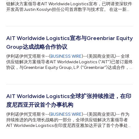
链解决方案领导者AIT Worldwide Logistics宣布，已聘请资深软件
开发高管Justin Kosslyn担任公司首席数字与技术官。 在这一新设
立的职位上，Kosslyn将直接向总裁兼首席运营官Keith Tholan汇
报，并负责领导公司的全球技术战略。他将在继续推进AIT现有项
目的同时，加速在全公司范围内构建下一代一体化数字、数据、AI
及面向客户的系统。 Tholan表示：“Justin拥有为处于全球技术和
创新中心的众多企业提供服务的卓越往绩，我们相信，他带来的前
AIT Worldwide Logistics宣布与Greenbriar Equity
瞻性视角将有助于AIT引领物流行业的下一轮变革。在AIT打造更互
Group达成战略合作协议
联、更具可扩展性且以客户为中心的技术解决方案之际，他在构建
数字产品和领导技术团队方面的经验，将与AIT内部深厚的物流、
伊利诺伊州艾塔斯卡--(
BUSINESS WIRE
)--(美国商业资讯)-- 全球
基础设施、网络安全、数据和AI专业知识形成互补。” Tholan指
供应链解决方案领导者AIT Worldwide Logistics (“AIT”)已签订最终
出，将Kosslyn纳入高管团队将进一步巩固AIT强大的技术基础，并
协议，与Greenbriar Equity Group, L.P. (“Greenbriar”)达成合作，
将通过真正的数字化转型强化组织架构，从而将全球众多不同类型
以支持这家全球货运代理公司开启新的发展篇章。此次私下交易的
的托运人及合作伙伴凝聚在一起。 他补充道：“凭借以人为本的文
财务条款没有披露。 此次交易标志着与The Jordan Company, L.P.
化...
(“TJC”)五年成功合作的圆满收官。TJC和AIT核心高管团队成员将
继续持有公司股份。在与TJC合作期间，AIT大幅拓展全球业务布
局，收购了14家企业，总营收增长超过300%。 Greenbriar是总部
AIT Worldwide Logistics全球扩张持续推进，在印
位于康涅狄格州格林威治的专业投资机构，专注于与行业领先企业
度尼西亚开设首个办事机构
合作并助力其发展。与Greenbriar达成协议之际，正值AIT启动
2030年文化、财务和质量目标规划的初期阶段。Greenbriar的投
伊利诺伊州艾塔斯卡--(
BUSINESS WIRE
)--(美国商业资讯)-- 作为
资和TJC的持续参与，将使AIT能够按照其长期战略中详述的方
持续推进的内生增长战略的一部分，全球供应链解决方案领导者
式，通过自身发展和收购实现加速增长。 AIT董事长兼首席执行官
AIT Worldwide Logistics在印度尼西亚雅加达开设了首个办事处。
Vaughn Moore表示，本次交易是全球货运代理...
这一新办事机构是AIT亚洲网络覆盖的第八个国家，彰显了公司为
响应该地区客户需求而展现的适应力和灵活性。 AIT首席战略官