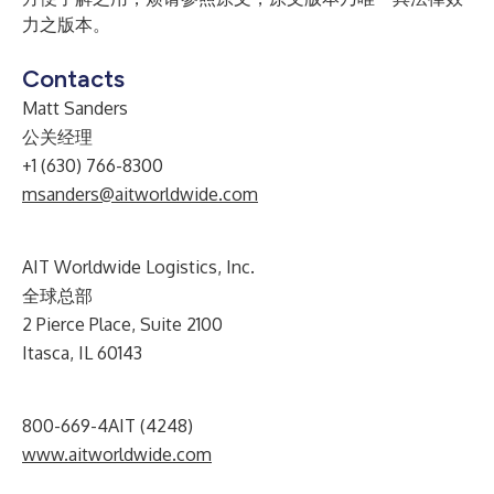
力之版本。
Contacts
Matt Sanders
公关经理
+1 (630) 766-8300
msanders@aitworldwide.com
AIT Worldwide Logistics, Inc.
全球总部
2 Pierce Place, Suite 2100
Itasca, IL 60143
800-669-4AIT (4248)
www.aitworldwide.com