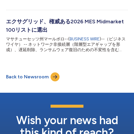
サグリッドは、「Veeam Data Mover」、...
テンション・タイムロック機能）」を備えた「Tiered Backup
Storage（階層型バックアップ・ストレージ）」を提供する、世
界最大の独立系バックアップ・ストレージ・ベンダーであり、
2026年6月30日までの第2四半期において、受注額および売上高
エクサグリッド、権威ある2026 MES Midmarket
が過去最高を記録し、2025年第2四半期比で2桁の増収となった
100リストに選出
ほか、2026年上半期の売上高も2025年上半期比で2桁増加した
と発表しました。 加えて、エクサグリッドは、損益とEBITDAの
マサチューセッツ州マールボロ--(
BUSINESS WIRE
)--（ビジネス
黒字ならびにフリーキャッシュフローのプラスを22四半期連続で
ワイヤ） -- ネットワーク非接続層（階層型エアギャップを形
維持しました。 同社は負債ゼロであり、財務体質の健全性を示
成）、遅延削除、ランサムウェア復旧のための不変性を含む
しています。 エクサグリッドは、2026年第2四半期に207社の新
「AI-Powered Retention Time-Lock（AI搭載リテンション・タイ
規顧客を獲得し、同四半期の新規顧客案件のうち99件が6桁お
ムロック、RTL）」を備えた業界唯一の「Tiered Backup
よ...
Storage（階層型バックアップ・ストレージ）」ソリューション
であるExaGrid®（エクサグリッド）は、ザ・チャンネル・カン
Back to Newsroom
パニーのブランドであるMESコンピューティングが、2026 MES
Midmarket 100リストにエクサグリッドを選出したと発表しまし
た。 毎年恒例のMES Midmarket 100は、中堅企業特有のITニー
ズに関する深い知見を持つ技術ベンダーを称えるものです。こう
したベンダーは、顧客である中堅企業の成長、イノベーション、
成功を支える、将来を見据えた製品とサービスの提供に尽力して
います。 MESコンピューティングは、年間売上高が5,000万ドル
～20億ドル、および／またはサポート対象となるユーザー数／
Wish your news had
シート数の...
this kind of reach?