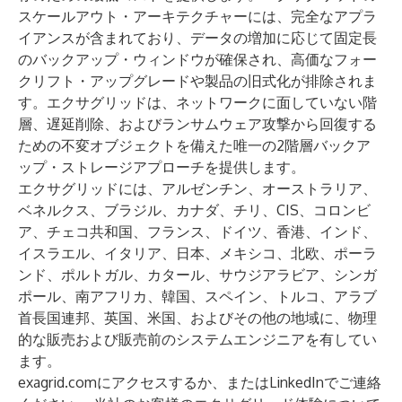
スケールアウト・アーキテクチャーには、完全なアプラ
イアンスが含まれており、データの増加に応じて固定長
のバックアップ・ウィンドウが確保され、高価なフォー
クリフト・アップグレードや製品の旧式化が排除されま
す。エクサグリッドは、ネットワークに面していない階
層、遅延削除、およびランサムウェア攻撃から回復する
ための不変オブジェクトを備えた唯一の2階層バックア
ップ・ストレージアプローチを提供します。
エクサグリッドには、アルゼンチン、オーストラリア、
ベネルクス、ブラジル、カナダ、チリ、CIS、コロンビ
ア、チェコ共和国、フランス、ドイツ、香港、インド、
イスラエル、イタリア、日本、メキシコ、北欧、ポーラ
ンド、ポルトガル、カタール、サウジアラビア、シンガ
ポール、南アフリカ、韓国、スペイン、トルコ、アラブ
首長国連邦、英国、米国、およびその他の地域に、物理
的な販売および販売前のシステムエンジニアを有してい
ます。
exagrid.com
にアクセスするか、または
LinkedIn
でご連絡