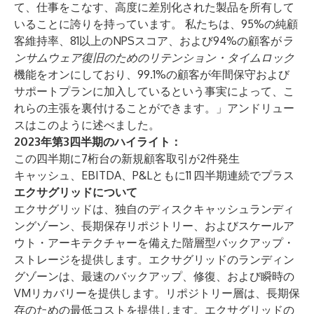
て、仕事をこなす、高度に差別化された製品を所有して
いることに誇りを持っています。 私たちは、95%の純顧
客維持率、81以上のNPSスコア、および94%の顧客が
ラ
ンサムウェア復旧のためのリテンション・タイムロック
機能をオンにしており、99.1%の顧客が年間保守および
サポートプランに加入しているという事実によって、こ
れらの主張を裏付けることができます。」アンドリュー
スはこのように述べました。
2023年第3四半期のハイライト：
この四半期に7桁台の新規顧客取引が2件発生
キャッシュ、EBITDA、P&Lともに11
四半期連続でプラス
エクサグリッドについて
エクサグリッドは、独自のディスクキャッシュランディ
ングゾーン、長期保存リポジトリー、およびスケールア
ウト・アーキテクチャーを備えた階層型バックアップ・
ストレージを提供します。エクサグリッドのランディン
グゾーンは、最速のバックアップ、修復、および瞬時の
VMリカバリーを提供します。リポジトリー層は、長期保
存のための最低コストを提供します。エクサグリッドの