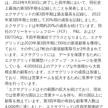
は、2023年9月30日に終了した四半期において、同社史
上最強の第3四半期を記録したことを発表しました。
エクサグリッドの第3四半期は過去最高を記録し、2022
年第3四半期と比較して20%弱の成長を記録しました。
エクサグリッドは年間約20%の成長を続けています。同
社のフリーキャッシュフロー（FCF）、P&L、および
EBITDAは、11
四半期連続でプラスとなりました。エクサ
グリッドは2023年第3四半期に130社の新規顧客を獲得し
ており、その中には7桁台の新規顧客取引が2件含まれて
います。エクサグリッドには、データを保護するために
エクサグリッド階層型バックアップ・ストレージを使用
している、4,000社以上のアクティブな中規模から大規
模企業の顧客がいます。エクサグリッドの成長は加速し
ており、同社は営業チームを拡大するために世界中で採
用を行っています。
「エクサグリッドはその範囲の拡大を続けており、現在
では世界30カ国以上に営業チームを持ち、80カ国以上に
顧客を抱えています。第3四半期の有効な顧客導入数は
4,000件に達しました。エクサグリッドは11
四半期連続で