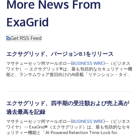
More News From
ExaGrid
Get RSS Feed
エクサグリッド、バージョン8.1をリリース
マサチューセッツ州マールボロ--(
BUSINESS WIRE
)--（ビジネス
ワイヤ） -- エクサグリッド®は、最も包括的なセキュリティー機
能と、ランサムウェア復旧向けのAI搭載「リテンション・タイム
ロック」を備えた「階層型バックアップ・ストレージ」を提供す
る世界最大の独立系バックアップ・ストレージ・ベンダーであ
り、ソフトウエア・バージョン8.1のリリースを発表しました。
最新版には、以下の機能が含まれます。 Cohesity DataProtect
への対応 S3プロトコルを使用します。 「Cohesity CloudArchive
エクサグリッド、四半期の受注額および売上高が
Direct」に対応します。 エクサグリッドは、Cohesityで重複排除
過去最高を記録
済みのデータをさらに重複排除し、ストレージ使用量を半減しま
す。 エクサグリッドは、「Cohesity NetBackup」と連携し、
マサチューセッツ州マールボロ--(
BUSINESS WIRE
)--（ビジネス
NetBackupとDataProtectが混在する環境に対応します。 NFSデ
ワイヤ） -- ExaGrid®（エクサグリッド）は、最も包括的なセキ
ータの転送中暗号化 この機能は、NFSデータの転送中暗号化に対
ュリティー機能と「AI-Powered Retention Time-Lock for
応するバックアップ・アプリケーションで利用できます。 エク
Ransomware Recovery（ランサムウェア復旧に向けたAI搭載リ