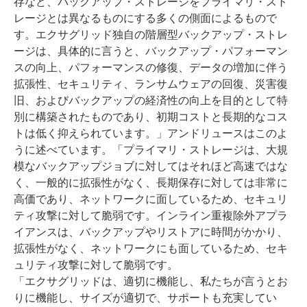
存など、バックアップ・ストレージをプライマリ・スト
レージとは異なるものにする多くの側面によるもので
す。エクサグリッド独自の階層型バックアップ・ストレ
ージは、具体的に言うと、バックアップ・パフォーマン
スの向上、パフォーマンスの修復、データの増加に伴う
拡張性、セキュリティ、ランサムウェアの回復、災害復
旧、およびバックアップの経済性の向上を目的として特
別に構築されたものであり、初期コストと長期的なコス
トは低く抑えられています。」アンドリュースはこのよ
うに述べています。「プライマリ・ストレージは、大規
模なバックアップジョブに対してはそれほど高速ではな
く、一般的に拡張性がなく、長期保存に対しては非常に
高価であり、ネットワークに面しているため、セキュリ
ティ攻撃に対して脆弱です。インライン重複除外アプラ
イアンスは、バックアップやリストアに時間がかかり、
拡張性がなく、ネットワークにも面しているため、セキ
ュリティ攻撃に対して脆弱です。
「エクサグリッドは、適切に機能し、私たちが言うとお
りに機能し、サイズが適切で、サポートも充実してい