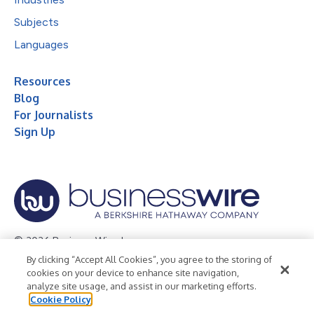
Subjects
Languages
Resources
Blog
For Journalists
Sign Up
© 2026 Business Wire, Inc.
By clicking “Accept All Cookies”, you agree to the storing of
Privacy Policy
Cookie Policy
Accessibility Statement
cookies on your device to enhance site navigation,
analyze site usage, and assist in our marketing efforts.
Terms of Use
Legal
Cookie Policy