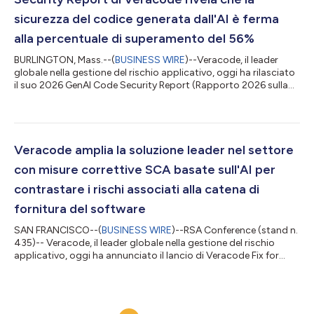
sicurezza del codice generata dall'AI è ferma
alla percentuale di superamento del 56%
BURLINGTON, Mass.--(
BUSINESS WIRE
)--Veracode, il leader
globale nella gestione del rischio applicativo, oggi ha rilasciato
il suo 2026 GenAI Code Security Report (Rapporto 2026 sulla
sicurezza del codice della GenAI), secondo il quale nonostante i
rapidi progressi nelle capacità di codifica dell'AI, la sicurezza è
rimasta indietro. In quattro immagini di prova e oltre 100
modelli tracciati fin dagli inizi del programma, la percentuale
media di superamento della sicurezza si ferma al 56%, virtua...
Veracode amplia la soluzione leader nel settore
con misure correttive SCA basate sull'AI per
contrastare i rischi associati alla catena di
fornitura del software
SAN FRANCISCO--(
BUSINESS WIRE
)--RSA Conference (stand n.
435)-- Veracode, il leader globale nella gestione del rischio
applicativo, oggi ha annunciato il lancio di Veracode Fix for
Software Composition Analysis (SCA), una soluzione basata
sull'AI per affrontare il rischio della catena di fornitura del
software. Il motore potenziato di misure correttive
automatizzate, la prossima evoluzione della soluzione Fix leader