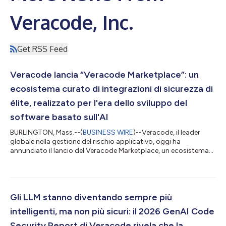
Veracode, Inc.
Get RSS Feed
Veracode lancia “Veracode Marketplace”: un
ecosistema curato di integrazioni di sicurezza di
élite, realizzato per l'era dello sviluppo del
software basato sull'AI
BURLINGTON, Mass.--(
BUSINESS WIRE
)--Veracode, il leader
globale nella gestione del rischio applicativo, oggi ha
annunciato il lancio del Veracode Marketplace, un ecosistema
curato che offre ai clienti un'unica destinazione affidabile per
scoprire, valutare e implementare integrazioni di sicurezza di
terze parti come un'estensione della piattaforma Veracode. Il
marketplace debutta con DryRun Security come suo primo
partner, offrendo analisi e verifica contestuali native per l'AI ai
Gli LLM stanno diventando sempre più
clienti Verac...
intelligenti, ma non più sicuri: il 2026 GenAI Code
Security Report di Veracode rivela che la