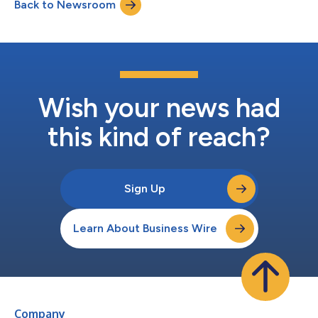
Back to Newsroom
nel settore di Veracode, consente alle organizzazioni di rilevare e
correggere...
Wish your news had
this kind of reach?
Sign Up
Learn About Business Wire
Company