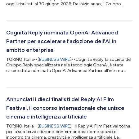
oggi i risultati al 30 giugno 2026. Da inizio anno, il Gruppo
registra un fatturato consolidato pari a 1.311,9 milioni di Euro, in
incremento del 7,4% rispetto al corrispondente dato 2025.
Positivi tutti gli indicatori di periodo. Nel primo semestre 2026
l’EBITDA consolidato è stato di 233,2 milioni di Euro rispetto ai
223,7 milioni di Euro registrati nel 2025, ed è pari al 17,8% del f...
Cognita Reply nominata OpenAI Advanced
Partner per accelerare l’adozione dell’AI in
ambito enterprise
TORINO, Italia--(
BUSINESS WIRE
)--Cognita Reply, la società del
Gruppo Reply specializzata nelle tecnologie OpenAI, è stata
essere stata nominata OpenAI Advanced Partner all’interno
dell’OpenAI Partner Network. L’OpenAI Partner Network è un
programma globale che consente ai partner di sviluppare,
proporre e implementare soluzioni AI con OpenAI. Il network
riunisce aziende con competenze specifiche nei diversi settori,
solide capacità progettuali e una profonda conoscenza delle
Annunciati i dieci finalisti del Reply AI Film
esigenze dei clien...
Festival, il concorso internazionale che unisce
cinema e intelligenza artificiale
TORINO, Italia--(
BUSINESS WIRE
)--Il Reply AI Film Festival torna
per la sua terza edizione, confermandosi come spazio di
incontro tra cinema, creatività e intelligenza artificiale. La