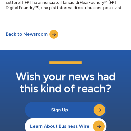
settore IT FPT ha annunciato il lancio di Flezi Foundry™ (FPT
Digital Foundry™), una piattaforma di distribuzione potenziata
dall'IA per lo sviluppo software e le operazioni IT. Basata su un
modello Service-as-a-Software regolamentato, la piattaforma
integra agenti IA autonomi, supervisione da parte di esperti
umani, un'infrastruttura sicura e meccanismi di distribuzione
Back to Newsroom
basati sui risultati per aiutare le imprese a modernizzare la
distribu...
Wish your news had
this kind of reach?
Sign Up
Learn About Business Wire