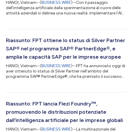
HANOI, Vietnam--(
BUSINESS WIRE
)--Con il passaggio
dell'intelligenza artificiale dalla sperimentazione al cuore delle
attività aziendali si delinea una nuova realtà: implementare l'AI
su larga scala non è più una sfida tecnologica, ma una
necessità inderogabile di trasformazione. FPT Corporation oggi
ha annunciato il rilascio di uno studio globale sulla leadership di
pensiero dal titolo: "From Pilots to Reusable Platforms: A
Blueprint for Scaling Enterprise AI" (Dai progetti pilota alle
Riassunto: FPT ottiene lo status di Silver Partner
piattafo...
SAP® nel programma SAP® PartnerEdge®, e
amplia le capacità SAP per le imprese europee
HANOI, Vietnam--(
BUSINESS WIRE
)--FPT ha annunciato oggi di
aver ottenuto lo status di Silver Partner nell'ambito del
programma SAP® PartnerEdge®, che ha premiato il successo
dimostrato con i clienti dell'azienda, offerte SAP differenziate e il
continuo impegno a ottenere certificazioni SAP. Il
riconoscimento rispecchia la presenza in crescita di FPT in
Europa per gli ecosistemi di tecnologia SAP e la sua esperienza
a sostegno di imprese leader, tra cui E.ON, RWE e IONITY, negli
Riassunto: FPT lancia Flezi Foundry™,
ambiti di trasfo...
promuovendo le distribuzioni potenziate
dall'intelligenza artificiale per le imprese globali
HANOI, Vietnam--(
BUSINESS WIRE
)--La multinazionale del