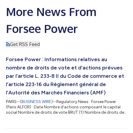
More News From
Forsee Power
Get RSS Feed
Forsee Power : Informations relatives au
nombre de droits de vote et d’actions prévues
par l’article L. 233-8 II du Code de commerce et
l’article 223-16 du Règlement général de
l’Autorité des Marchés Financiers (AMF)
PARIS--(
BUSINESS WIRE
)--Regulatory News : Forsee Power
(Paris:ALFOR) : Date Nombre d’actions composant le capital
social Nombre de droits de vote BRUT (1) Nombre de droits de
vote NET (2) 30/06/2026 117 472 439 129 484 916 128 963
895 (1) Conformément à l’article 223-11 du Règlement général
de l’Autorité des marchés financiers, nombre calculé sur la base