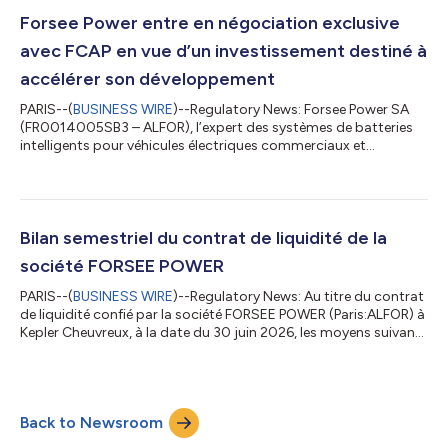
de l’ensemble des actions auxquelles sont attachées des droits
de vote, y compris les actions privées de droit de vote (auto-
Forsee Power entre en négociation exclusive
détention, contra...
avec FCAP en vue d’un investissement destiné à
accélérer son développement
PARIS--(
BUSINESS WIRE
)--Regulatory News: Forsee Power SA
(FR0014005SB3 – ALFOR), l’expert des systèmes de batteries
intelligents pour véhicules électriques commerciaux et
industriels, annonce entrer en négociation exclusive avec FCAP
Investors Pte. Ltd à la suite de la réception de sa part d’une offre
d’investissement visant à renforcer ses fonds propres et à
accompagner l’exécution de son plan stratégique RePower27.
Cette offre s’inscrit dans le cadre des discussions engagées par
Bilan semestriel du contrat de liquidité de la
Forsee Power...
société FORSEE POWER
PARIS--(
BUSINESS WIRE
)--Regulatory News: Au titre du contrat
de liquidité confié par la société FORSEE POWER (Paris:ALFOR) à
Kepler Cheuvreux, à la date du 30 juin 2026, les moyens suivants
figuraient au compte de liquidité : - 521 021 titres - 12 907.97 €
en espèces - Nombre de transactions exécutées sur le semestre
à l'achat : 421 - Nombre de transactions exécutées sur le
semestre à la vente : 374 - Volume échangé sur le semestre à
Back to Newsroom
l'achat : 168 289 titres pour 44 144.79 € - Volume échangé su...