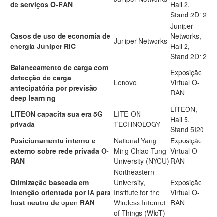
de serviços O-RAN
Hall 2,
Stand 2D12
Juniper
Casos de uso de economia de
Networks,
Juniper Networks
energia Juniper RIC
Hall 2,
Stand 2D12
Balanceamento de carga com
Exposição
detecção de carga
Lenovo
Virtual O-
antecipatória por previsão
RAN
deep learning
LITEON,
LITEON capacita sua era 5G
LITE-ON
Hall 5,
privada
TECHNOLOGY
Stand 5I20
Posicionamento interno e
National Yang
Exposição
externo sobre rede privada O-
Ming Chiao Tung
Virtual O-
RAN
University (NYCU)
RAN
Northeastern
Otimização baseada em
University,
Exposição
intenção orientada por IA para
Institute for the
Virtual O-
host neutro de open RAN
Wireless Internet
RAN
of Things (WIoT)