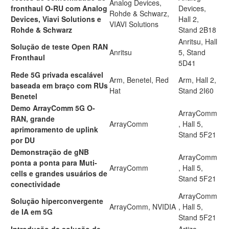
Analog Devices,
fronthaul O-RU com Analog
Devices,
Rohde & Schwarz,
Devices, Viavi Solutions e
Hall 2,
VIAVI Solutions
Rohde & Schwarz
Stand 2B18
Anritsu, Hall
Solução de teste Open RAN
Anritsu
5, Stand
Fronthaul
5D41
Rede 5G privada escalável
Arm, Benetel, Red
Arm, Hall 2,
baseada em braço com RUs
Hat
Stand 2I60
Benetel
Demo ArrayComm 5G O-
ArrayComm
RAN, grande
ArrayComm
, Hall 5,
aprimoramento de uplink
Stand 5F21
por DU
Demonstração de gNB
ArrayComm
ponta a ponta para Muti-
ArrayComm
, Hall 5,
cells e grandes usuários de
Stand 5F21
conectividade
ArrayComm
Solução hiperconvergente
ArrayComm, NVIDIA
, Hall 5,
de IA em 5G
Stand 5F21