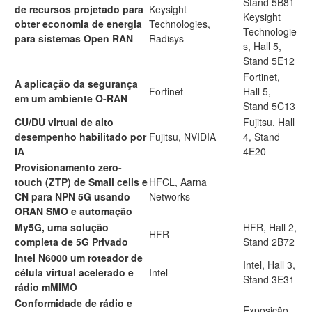
Stand 5B81
de recursos projetado para
Keysight
Keysight
obter economia de energia
Technologies,
Technologie
para sistemas Open RAN
Radisys
s, Hall 5,
Stand 5E12
Fortinet,
A aplicação da segurança
Fortinet
Hall 5,
em um ambiente O-RAN
Stand 5C13
CU/DU virtual de alto
Fujitsu, Hall
desempenho habilitado por
Fujitsu, NVIDIA
4, Stand
IA
4E20
Provisionamento zero-
touch (ZTP) de Small cells e
HFCL, Aarna
CN para NPN 5G usando
Networks
ORAN SMO e automação
My5G, uma solução
HFR, Hall 2,
HFR
completa de 5G Privado
Stand 2B72
Intel N6000 um roteador de
Intel, Hall 3​,
célula virtual acelerado e
Intel
Stand 3E31
rádio mMIMO
Conformidade de rádio e
Exposição