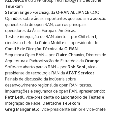
ALLIANCE
e do SVP Group Technology na
Deutsche
Telekom
Stefan Engel-Flechsig
, da
O-RAN ALLIANCE
COO
Opiniões sobre áreas importantes que apoiam a adoção
generalizada de open RAN, com os principais
operadores da Ásia, Europa e Américas:
Teste e integração de RAN aberto – por
Chih-Lin I
,
cientista-chefe da
China Mobile
e copresidente do
Comitê de Direção Técnica da O-RAN
Segurança Open RAN – por
Claire Chauvin
, Diretora de
Arquitetura e Padronização de Estratégia da
Orange
Software aberto para o RAN – por
Rob Soni
, vice-
presidente de tecnologia RAN da
AT&T Services
Painéis de discussão da indústria sobre
desenvolvimento regional de open RAN, testes,
implantações e segurança de open RAN, apresentando:
Petr Ledl
, vice-presidente do Laboratório de Testes e
Integração de Rede,
Deutsche Telekom
Greg Manganello
, vice-presidente sênior e vice-chefe