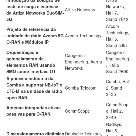
Introdução da solução de
Artiza
teste de carga e estresse
Networks,
Artiza Networks
da Artiza Networks DuoSIM-
Hall 7,
5G
Stand 7B12
Azcom
Projeto de referência da
Technology,
unidade de rádio Azcom 5G
Azcom Technology
Hall 5,
O-RAN e Módulos IP
Stand 5J54
Orquestração e
Capgemini
Capgemini
gerenciamento de
Engineering
Engineering, Aarna
elementos RAN usando
, Hall 2,
Networks
SMO sobre interface O1
Stand 2B90
A primeira indústria da
Comba, Hall
Comba a suportar NB-IoT e
Comba Telecom
2, Stand
LTE-M na unidade de rádio
2F35
open RAN
CommScop
Antenas integradas ativas-
CommScope
e, Hall 2,
passivas para O-RAN
2F40
Radisys,
Hall 5,
Dimensionamento dinâmico
Deutsche Telekom,