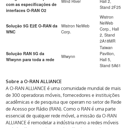
Wind River
Hall 2,
com as especificações de
Stand 2F25
interfaces O-RAN O2
Wistron
NeWeb
Solução 5G E2E O-RAN da
Wistron NeWeb
Corp., Hall
WNC
Corp.
2, Stand
2A18MR
Taiwan
Solução RAN 5G da
Pavilion,
Wiwynn
Wiwynn para toda a rede
Hall 5,
Stand 5A61
Sobre a O-RAN ALLIANCE
A O-RAN ALLIANCE é uma comunidade mundial de mais
de 300 operadoras móveis, fornecedores e instituições
acadêmicas e de pesquisa que operam no setor de Rede
de Acesso por Rádio (RAN). Como o RAN é uma parte
essencial de qualquer rede móvel, a missão da O-RAN
ALLIANCE é remodelar a indústria rumo a redes móveis