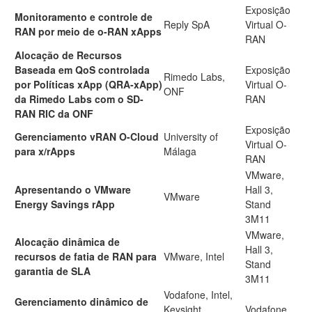
Exposição
Monitoramento e controle de
Reply SpA
Virtual O-
RAN por meio de o-RAN xApps
RAN
Alocação de Recursos
Baseada em QoS controlada
Exposição
Rimedo Labs,
por Políticas xApp (QRA-xApp)
Virtual O-
ONF
da Rimedo Labs com o SD-
RAN
RAN RIC da ONF
Exposição
Gerenciamento vRAN O-Cloud
University of
Virtual O-
para x/rApps
Málaga
RAN
VMware,
Apresentando o VMware
Hall 3,
VMware
Energy Savings rApp
Stand
3M11
VMware,
Alocação dinâmica de
Hall 3,
recursos de fatia de RAN para
VMware, Intel
Stand
garantia de SLA
3M11
Vodafone, Intel,
Gerenciamento dinâmico de
Keysight
Vodafone,