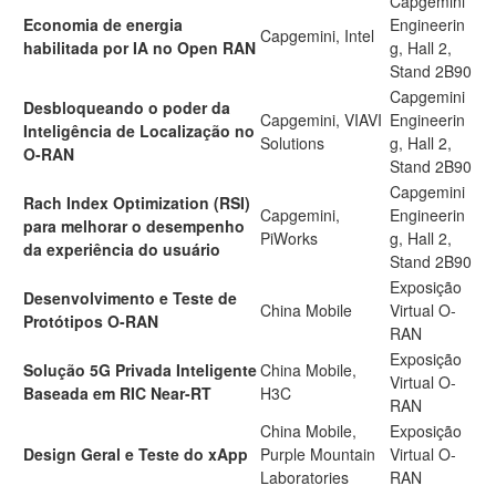
Capgemini
Economia de energia
Engineerin
Capgemini, Intel
habilitada por IA no Open RAN
g, Hall 2,
Stand 2B90
Capgemini
Desbloqueando o poder da
Capgemini, VIAVI
Engineerin
Inteligência de Localização no
Solutions
g, Hall 2,
O-RAN
Stand 2B90
Capgemini
Rach Index Optimization (RSI)
Capgemini,
Engineerin
para melhorar o desempenho
PiWorks
g, Hall 2,
da experiência do usuário
Stand 2B90
Exposição
Desenvolvimento e Teste de
China Mobile
Virtual O-
Protótipos O-RAN
RAN
Exposição
Solução 5G Privada Inteligente
China Mobile,
Virtual O-
Baseada em RIC Near-RT
H3C
RAN
China Mobile,
Exposição
Design Geral e Teste do xApp
Purple Mountain
Virtual O-
Laboratories
RAN