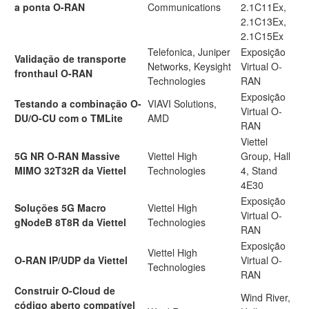
a ponta O-RAN
Communications
2.1C11Ex,
2.1C13Ex,
2.1C15Ex
Telefonica, Juniper
Exposição
Validação de transporte
Networks, Keysight
Virtual O-
fronthaul O-RAN
Technologies
RAN
Exposição
Testando a combinação O-
VIAVI Solutions,
Virtual O-
DU/O-CU com o TMLite
AMD
RAN
Viettel
5G NR O-RAN Massive
Viettel High
Group, Hall
MIMO 32T32R da Viettel
Technologies
4, Stand
4E30
Exposição
Soluções 5G Macro
Viettel High
Virtual O-
gNodeB 8T8R da Viettel
Technologies
RAN
Exposição
Viettel High
O-RAN IP/UDP da Viettel
Virtual O-
Technologies
RAN
Construir O-Cloud de
Wind River,
código aberto compatível