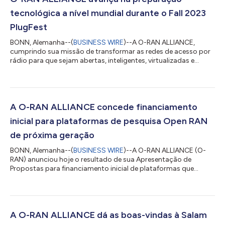
tecnológica a nível mundial durante o Fall 2023
PlugFest
BONN, Alemanha--(
BUSINESS WIRE
)--A O-RAN ALLIANCE,
cumprindo sua missão de transformar as redes de acesso por
rádio para que sejam abertas, inteligentes, virtualizadas e
totalmente interoperáveis, anunciou hoje a conclusão bem-
sucedida do O-RAN ALLIANCE Global PlugFest Fall 2023. O-RAN
Global PlugFests são eventos periódicos organizados e co-
patrocinados pela O-RAN ALLIANCE para possibilitar o
progresso eficiente do ecossistema O-RAN mediante testes e
A O-RAN ALLIANCE concede financiamento
integração bem organizados. Fornecedores e...
inicial para plataformas de pesquisa Open RAN
de próxima geração
BONN, Alemanha--(
BUSINESS WIRE
)--A O-RAN ALLIANCE (O-
RAN) anunciou hoje o resultado de sua Apresentação de
Propostas para financiamento inicial de plataformas que
apoiam a pesquisa e desenvolvimento da infraestrutura de
Rede de Acesso por Rádio (RAN) aberta de próxima geração. O
financiamento inicial de US$ 200.000 foi concedido pela O-
RAN ALLIANCE ao Institute for the Wireless Internet of Things da
Northeastern University por sua proposta de desenvolver uma
A O-RAN ALLIANCE dá as boas-vindas à Salam
plataforma gêmea digital O-RAN basea...