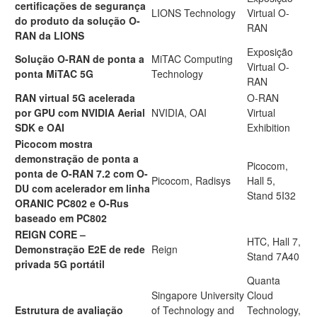
certificações de segurança
LIONS Technology
Virtual O-
do produto da solução O-
RAN
RAN da LIONS
Exposição
Solução O-RAN de ponta a
MiTAC Computing
Virtual O-
ponta MiTAC 5G
Technology
RAN
RAN virtual 5G acelerada
O-RAN
por GPU com NVIDIA Aerial
NVIDIA, OAI
Virtual
SDK e OAI
Exhibition
Picocom mostra
demonstração de ponta a
Picocom,
ponta de O-RAN 7.2 com O-
Picocom, Radisys
Hall 5,
DU com acelerador em linha
Stand 5I32
ORANIC PC802 e O-Rus
baseado em PC802
REIGN CORE –
HTC, Hall 7,
Demonstração E2E de rede
Reign
Stand 7A40
privada 5G portátil
Quanta
Singapore University
Cloud
Estrutura de avaliação
of Technology and
Technology,