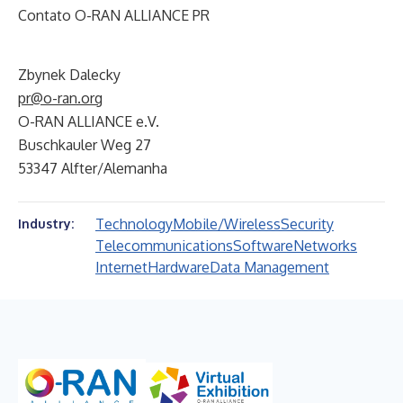
Contato O-RAN ALLIANCE PR
Zbynek Dalecky
pr@o-ran.org
O-RAN ALLIANCE e.V.
Buschkauler Weg 27
53347 Alfter/Alemanha
Technology
Mobile/Wireless
Security
Industry:
Telecommunications
Software
Networks
Internet
Hardware
Data Management