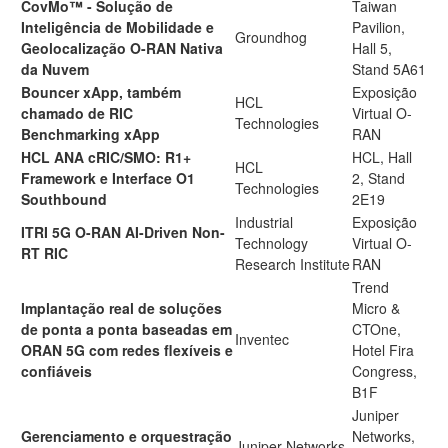
CovMo™ - Solução de
Taiwan
Inteligência de Mobilidade e
Pavilion,
Groundhog
Geolocalização O-RAN Nativa
Hall 5,
da Nuvem
Stand 5A61
Bouncer xApp, também
Exposição
HCL
chamado de RIC
Virtual O-
Technologies
Benchmarking xApp
RAN
HCL ANA cRIC/SMO: R1+
HCL, Hall
HCL
Framework e Interface O1
2, Stand
Technologies
Southbound
2E19
Industrial
Exposição
ITRI 5G O-RAN AI-Driven Non-
Technology
Virtual O-
RT RIC
Research Institute
RAN
Trend
Implantação real de soluções
Micro &
de ponta a ponta baseadas em
CTOne,
Inventec
ORAN 5G com redes flexíveis e
Hotel Fira
confiáveis
Congress,
B1F
Juniper
Gerenciamento e orquestração
Networks,
Juniper Networks