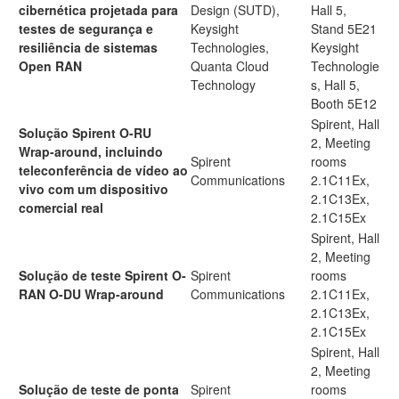
cibernética projetada para
Design (SUTD),
Hall 5,
testes de segurança e
Keysight
Stand 5E21
resiliência de sistemas
Technologies,
Keysight
Open RAN
Quanta Cloud
Technologie
Technology
s, Hall 5,
Booth 5E12
Spirent, Hall
Solução Spirent O-RU
2, Meeting
Wrap-around, incluindo
Spirent
rooms
teleconferência de vídeo ao
Communications
2.1C11Ex,
vivo com um dispositivo
2.1C13Ex,
comercial real
2.1C15Ex
Spirent, Hall
2, Meeting
Solução de teste Spirent O-
Spirent
rooms
RAN O-DU Wrap-around
Communications
2.1C11Ex,
2.1C13Ex,
2.1C15Ex
Spirent, Hall
2, Meeting
Solução de teste de ponta
Spirent
rooms