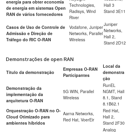
energia para obter economia
Technologies,
Hall 3
de energia em sistemas Open
Radisys, Wind
Stand 3E11
RAN de vários fornecedores
River
Juniper
Casos de Uso de Controle de
Vodafone, Juniper
Networks,
Admissão e Direção de
Networks, Parallel
Hall 2,
Tráfego do RIC O-RAN
Wireless
Stand 2D12
Demonstrações de open RAN
Local da
Empresas O-RAN
Título da demonstração
demonstra
Participantes
ção
RunEL
Demonstração da
5G WIN, Parallel
NGMT, Hall
implementação da
Wireless
8.1, Stand
arquitetura O-RAN
8.1B62.1
Orquestração O-RAN no O-
Red Hat,
Aarna Networks,
Cloud Otimizado para
Hall 2,
Red Hat, VoerEir
ambientes híbridos
Stand 2F30
Analog