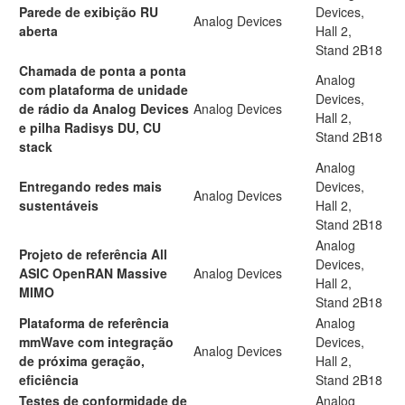
Parede de exibição RU
Devices,
Analog Devices
aberta
Hall 2,
Stand 2B18
Chamada de ponta a ponta
Analog
com plataforma de unidade
Devices,
de rádio da Analog Devices
Analog Devices
Hall 2,
e pilha Radisys DU, CU
Stand 2B18
stack
Analog
Entregando redes mais
Devices,
Analog Devices
sustentáveis
Hall 2,
Stand 2B18
Analog
Projeto de referência All
Devices,
ASIC OpenRAN Massive
Analog Devices
Hall 2,
MIMO
Stand 2B18
Plataforma de referência
Analog
mmWave com integração
Devices,
Analog Devices
de próxima geração,
Hall 2,
eficiência
Stand 2B18
Testes de conformidade de
Analog