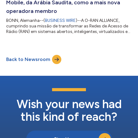
Mobile, da Arábia Saudita, como a mais nova
operadora membro
BONN, Alemanha--(
BUSINESS WIRE
)--A O-RAN ALLIANCE,
cumprindo sua missão de transformar as Redes de Acesso de
Rádio (RAN) em sistemas abertos, inteligentes, virtualizados e
completamente interoperáveis, anunciou hoje que a Salam
Mobile se juntou como seu 33ª operadora membro, ampliando
a comunidade global de operadoras de redes móveis
comprometidas com a implantação da O-RAN. Recentemente,
Back to Newsroom
a Salam Mobile anunciou planos de colaborar com o
ecossistema Open RAN na implantação e nas operações da re...
Wish your news had
this kind of reach?