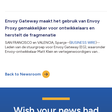
moderne hybride cloud vermindert met zijn paradepaardje
Tetrate Service Bridge (TSB) , kondigt vandaag aan dat het een
nieuwe officiële Istio training heeft ontwikkeld voor de Cloud
Native Computing Foundation® (CNCF®), die duurzame
ecosystemen bouwt voor cloud-native software. Aangezien
Envoy Gateway maakt het gebruik van Envoy
Istio onlangs is opgenomen...
Proxy gemakkelijker voor ontwikkelaars en
herstelt de fragmenatie
SAN FRANCISCO en VALENCIA, Spanje--(
BUSINESS WIRE
)--
Leden van de stuurgroep voor Envoy Gateway (EG), waaronder
Envoy-ontwikkelaar Matt Klein en vertegenwoordigers van
Ambassador Labs, Fidelity Investments, Tetrate en VMware, Inc.,
hebben vandaag hun gezamenlijke inzet bekendgemaakt voor
het project dat vandaag is gelanceerd bij KubeCon +
CloudNativeCon, Europe 2022, onder auspiciën van de Cloud
Back to Newsroom
Native Computing Foundation® (CNCF®). Envoy Gateway is
een nieuwe activiteit binnen het open-source p...
Wish your news had