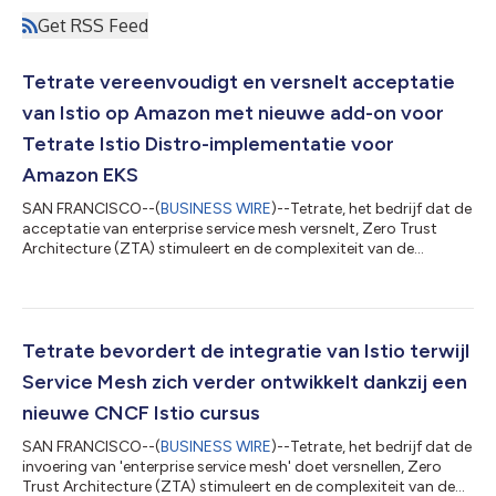
Get RSS Feed
Tetrate vereenvoudigt en versnelt acceptatie
van Istio op Amazon met nieuwe add-on voor
Tetrate Istio Distro-implementatie voor
Amazon EKS
SAN FRANCISCO--(
BUSINESS WIRE
)--Tetrate, het bedrijf dat de
acceptatie van enterprise service mesh versnelt, Zero Trust
Architecture (ZTA) stimuleert en de complexiteit van de
moderne hybride cloud vermindert met zijn
vlaggenschipproduct Tetrate Service Bridge (TSB) heeft
onlangs aangekondigd dat Tetrate Istio Distribution (TID) nu
kan worden geïmplementeerd als een add-on voor Amazon
EKS. TID van Tetrate is de eerste Istio-distro die beschikbaar is
Tetrate bevordert de integratie van Istio terwijl
om te worden geïmplementeerd met behulp van d...
Service Mesh zich verder ontwikkelt dankzij een
nieuwe CNCF Istio cursus
SAN FRANCISCO--(
BUSINESS WIRE
)--Tetrate, het bedrijf dat de
invoering van 'enterprise service mesh' doet versnellen, Zero
Trust Architecture (ZTA) stimuleert en de complexiteit van de