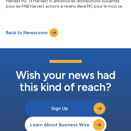
Harvest Inc. (« Harvest ») annonce les distributions suivantes
pour les FNB Harvest actions à revenu élevé MC pour le mois se
terminant le 31 juillet 2026. La distribution sera versée le ou vers
le 6 août 2026 aux porteurs de titres inscrits le 31 juillet 2026
avec une date ex-dividende du 31 juillet 2026. FNB Harvest
d'actions à revenu élevé Symbole TSX* Distribution FNB
Back to Newsroom
Harvest d’actions à revenu élevé Eli Lilly LLYH 0,1600 $ par uni...
Wish your news had
this kind of reach?
Sign Up
Learn About Business Wire