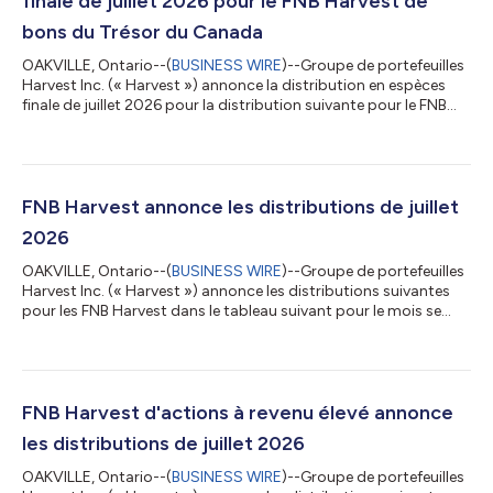
finale de juillet 2026 pour le FNB Harvest de
bons du Trésor du Canada
OAKVILLE, Ontario--(
BUSINESS WIRE
)--Groupe de portefeuilles
Harvest Inc. (« Harvest ») annonce la distribution en espèces
finale de juillet 2026 pour la distribution suivante pour le FNB
Harvest de bons du Trésor du Canada pour le mois se
terminant le 31 juillet 2026. La distribution sera versée vers le 6
août 2026 aux porteurs de parts inscrits le 31 juillet 2026. Les
détails concernant le montant final de la distribution en
espèces par part sont les suivants : FNB Harvest Symbole TSX
FNB Harvest annonce les distributions de juillet
Distribu...
2026
OAKVILLE, Ontario--(
BUSINESS WIRE
)--Groupe de portefeuilles
Harvest Inc. (« Harvest ») annonce les distributions suivantes
pour les FNB Harvest dans le tableau suivant pour le mois se
terminant le 31 juillet 2026. Les distributions sera versée le ou
vers le 6 août 2026 aux porteurs de parts inscrits le 31 juillet
2026 avec une date ex-dividende du 31 juillet 2026. FNB Harvest
Symbole Distribution FNB Harvest de revenu Leaders des soins
de santé HHL 0,0600 $ par unité FNB Harvest de revenu Leade...
FNB Harvest d'actions à revenu élevé annonce
les distributions de juillet 2026
OAKVILLE, Ontario--(
BUSINESS WIRE
)--Groupe de portefeuilles