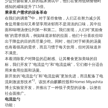
少盐分摄取量人群的临床测试中，他们在食用低钠食物时
感知的咸味提升了1.5倍。
秉承客户需求的设备革命
*6
在我们的调查
中，对于某些食物，人们正在努力减少其
食盐用量但却又希望享用浓郁而不是清淡的口味，其中拉
面和味噌汤便位列第一和第二。我们发现，人们对“奖励食
物”的需求很高，例如味道浓郁的拉面，他们十分喜欢但却
出于降盐的目的而尽量少吃。同时，他们对于鲜美的汤羹
也有着很高的需求，而且习惯于每天饮用，但对其味道并
不满意。
本着消除客户对降盐的忍耐感、让其餐食更加美味的目
标，我们开发了“电流盐勺”和“电流盐碗”，它们都十分适合
用来食用拉面和汤羹。
新开发的“电流盐勺”和“电流盐碗”更加先进，而且配备了电
*7
流刺激波形技术
。该技术由麒麟控股和Homei Miyashita
博士实验室开发，并推出了一种筷子类型的设备，以便在
社会面推广。
电流盐勺
功能：