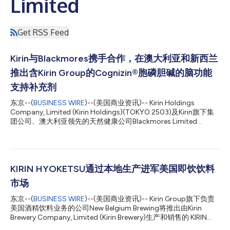
Limited
Get RSS Feed
Kirin与Blackmores携手合作，在澳大利亚和新西兰
推出含Kirin Group的Cognizin®胞磷胆碱的脑功能
支持补充剂
东京--(
BUSINESS WIRE
)--(美国商业资讯)-- Kirin Holdings
Company, Limited (Kirin Holdings)(TOKYO:2503)及Kirin旗下集
团公司、澳大利亚领先的天然健康公司Blackmores Limited
(Blackmores)荣幸地宣布，在澳大利亚推出Blackmores
Cognition Ultra，并在新西兰推出Blackmores Ultra Brain Care。
这款新型补充剂采用了Kirin Group旗下公司Kyowa Hakko Bio Co.,
Ltd.提供的、经科学验证的原料Cognizin®胞磷胆碱进行配方，是
Blackmores首款旨在提升认知表现的产品。该产品在Blackmores
KIRIN HYOKETSU通过本地生产进军美国即饮饮料
位于Braeside的生产基地制造，将于7月下旬起在新西兰的药店以
市场
及Blackmores在澳大利亚的电商平台上市，随后于9月起在澳大利
亚的药店推出。 自2023年8月Blackmores加入Kirin Group以来，
东京--(
BUSINESS WIRE
)--(美国商业资讯)-- Kirin Group旗下负责
集团加强了在亚太地区满足消费者健康需求的举措，同时探索健康
美国酒精饮料业务的公司New Belgium Brewing将推出由Kirin
科学领域的价值创造机会和业务协同效应。...
Brewery Company, Limited (Kirin Brewery)生产和销售的 KIRIN
HYOKETSU (HYOKETSU)品牌的两款原创口味——KIRIN