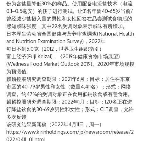
份为含盐量降低30%的样品。使用配备电流盐技术（电流
0.1~0.5毫安）的筷子进行测试。让31名年龄40-65岁当前/
曾经减少盐摄入量的男性和女性回答在品尝测试食物后的
感知咸味强度，其中29名受调对象表示咸味有所增加。
日本厚生劳动省全国健康与营养审查调查(National Health
and Nutrition Examination Survey)，2022年
每日不到5.0克（2012，世界卫生组织指引）
富士经济(Fuji Keizai)，《2019年健康食物市场展望》
(Wellness Food Market Outlook 2019)。2020年市场规模
为预测值。
麒麟控股研究调查期限：2021年6月；目标：居住在东京
市区的40-79岁男性和女性（数量4,411名）；形式：网络
调查。约47%的受调对象正在食用低钠饮食或有意食用。
麒麟控股研究调查期限：2022年1月；目标：120名正在进
行降盐饮食的30-69岁男性和女性；形式：CLT调查，允许
多次反馈
该研究结果新闻稿（2022年4月11日，周一）
https://www.kirinholdings.com/jp/newsroom/release/2
022/0411_01.html