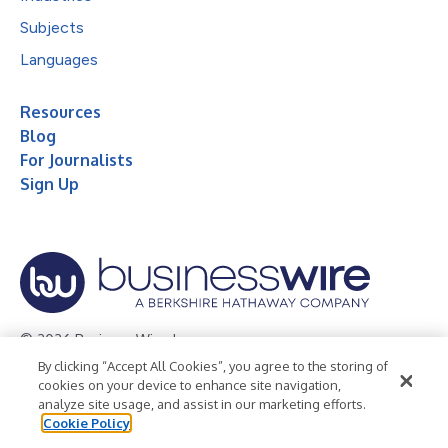
Subjects
Languages
Resources
Blog
For Journalists
Sign Up
© 2026 Business Wire, Inc.
By clicking “Accept All Cookies”, you agree to the storing of
Privacy Policy
Cookie Policy
Accessibility Statement
cookies on your device to enhance site navigation,
analyze site usage, and assist in our marketing efforts.
Terms of Use
Legal
Cookie Policy