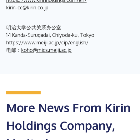
kirin-cc@kirin.co.jp
明治大学公共关系办公室
1-1 Kanda-Surugadai, Chiyoda-ku, Tokyo
https://www.meiji.ac.jp/cip/english/
电邮：
koho@mics.meiji.ac.jp
More News From Kirin
Holdings Company,