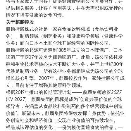
将与多家致力于向客户提供健康食物的公司开展合作，并
提供相关服务，让客户享用美味，并在无需忍耐或受挫的
情况下培养健康的饮食习惯。
关于麒麟控股
麒麟控股株式会社是一家在食品饮料领域（食品饮料业
务）、制药领域（制药业务）和健康科学领域（健康科学
业务）面向日本本土和全球开展经营的国际性公司。
麒麟控股的起源可追溯到1885年成立的日本啤酒厂。日本
啤酒厂于1907年改名为麒麟啤酒厂。此后，该公司依托发
酵和生物技术等核心技术不断扩大业务，并于上世纪80年
代涉足制药业务，所有这些业务都相继成为该公司的全球
增长核心引擎。2007年，麒麟控股作为一家纯控股公司成
立，目前专注于增强其健康科学领域。
根据2019年推出的长期管理计划——
麒麟集团愿景2027
(KV 2027)，麒麟集团的目标是成为“创造共享价值的全球
领导者，在涵盖从食品饮料到制药的多个经营领域中创造
价值”。展望未来，麒麟集团将继续发挥自身优势，依托业
务创造社会和经济价值，实现企业价值的可持续增长。
样品咸味评估值的变化，一份为模仿普通食物的样品，一