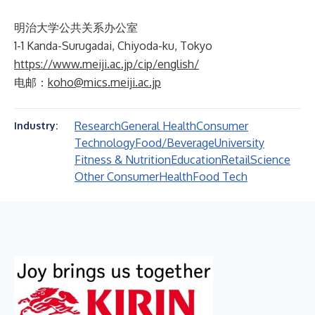
明治大学公共关系办公室
1-1 Kanda-Surugadai, Chiyoda-ku, Tokyo
https://www.meiji.ac.jp/cip/english/
电邮：
koho@mics.meiji.ac.jp
Research
General Health
Consumer
Industry:
Technology
Food/Beverage
University
Fitness & Nutrition
Education
Retail
Science
Other Consumer
Health
Food Tech