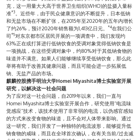
克，这一用量大大高于世界卫生组织(WHO)的盐摄入量标
*3
准
。近些年，由于民众健康意识的不断提升，日本低钠
和无盐市场在不断扩张，在2015年至2020年的五年内增长
*4
了约26%，预计2020年销售额为1,413亿日元。
在我们公
*5
司
对东京都市区居民开展的一项调查中，我们发现约
63%正在或打算进行低钠饮食的受调对象觉得低钠饮食是
一项挑战，在这些受调对象中，约80%对于其低钠食物的
味道并不满意。如果人们能够继续享受低钠饮食，那么此
举将有助于改善其健康问题，而且可能会进一步拓展低
钠、无盐产品的市场。
麒麟控股携手明治大学
Homei Miyashita
博士实验室开展
研究，以解决这一社会问题
为了应对这一社会问题，自2019年以来，我们一直与
Homei Miyashita博士实验室开展合作，研究使用“电流味
觉感应”技术，该技术使用了非常弱的电流，以伪感官感知
的方式来改变食物的味道，且不会对人体带来影响。通过
这一研究，我们开发了一种独特的电流波形，能够提升低
钠食物的咸味，而且在全球首次确认，在有关当前/过去减