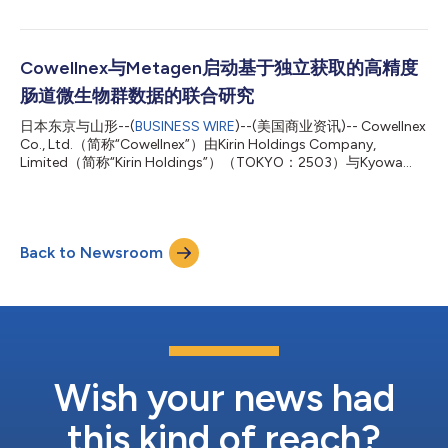
HYOKETSU STRAWBERRY 和KIRIN HYOKETSU PINEAPPLE 。该款
即饮鸡尾酒将于3月2日在夏威夷、佛罗里达州坦帕，以及由
Mitsukoshi (U.S.A.)运营的EPCOT主题公园日本馆上市销售。 新款
口味专为美国消费者打造，将HYOKETSU标志性的清爽、果香风
Cowellnex与Metagen启动基于独立获取的高精度
味带给美国两大核心市场。这些饮料在美国本地生产和销售，以便
肠道微生物群数据的联合研究
捷易饮的形式呈现新鲜果香。 美国是全球最大的即饮饮料(RTD)市
场，约占全球市场的一半*1。果香风味和便捷性让即饮饮料持续成
日本东京与山形--(
BUSINESS WIRE
)--(美国商业资讯)-- Cowellnex
为该品类中增长最快的细分领域之一。 *1 IWSR (2024)
Co., Ltd.（简称“Cowellnex”）由Kirin Holdings Company,
HYOKETSU自2001年上市以来，已成为日本主流即饮饮料品牌之
Limited（简称“Kirin Holdings”）（TOKYO：2503）与Kyowa
一，以清爽、果香浓郁的特点著称。在日...
Kirin Co., Ltd.（简称“Kyowa Kirin”）共同设立，该公司与Metagen,
Inc.（简称“Metagen”，致力于促进从肠道环境研发到社会应用的
全流程创新）将于2026年2月启动联合研究，从而根据日本人的肠
道微生物群数据开发新型检测项目，以及基于这些检测项目为每个
Back to Newsroom
人推荐适合食物的算法（机制）。 本研究将利用Cowellnex通过鸟
枪法宏基因组分析技术*1独立获取的高精度肠道微生物群数据，这
种技术是日本最详尽的肠道菌群检测之一，而这些数据则是通过
Cowellnex的“MicroBio Me”*2服务，在约三年时间内积累所得。这
两家公司致力于将由此产生的新型检测服务商业化，并于未来推向
市场。 *1 Kirin于2026年1月确认。鸟枪法宏基因组分析是一种检测
方法，能够全面测定肠道细菌，...
Wish your news had
this kind of reach?